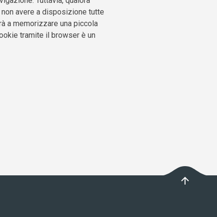
igazione. Tuttavia, qualora
i non avere a disposizione tutte
nuerà a memorizzare una piccola
 cookie tramite il browser è un
arrow_upward