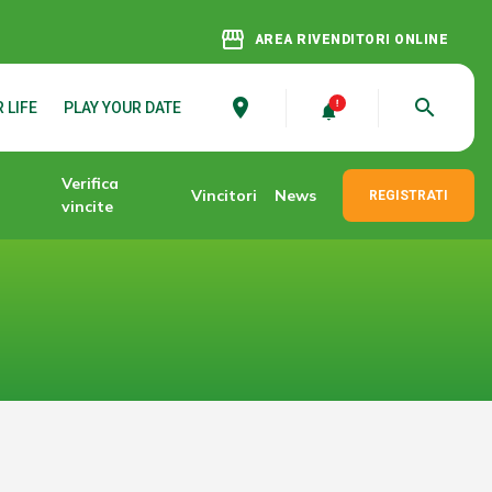
storefront
AREA RIVENDITORI ONLINE
place
search
 LIFE
PLAY YOUR DATE
Verifica
Vincitori
News
REGISTRATI
vincite