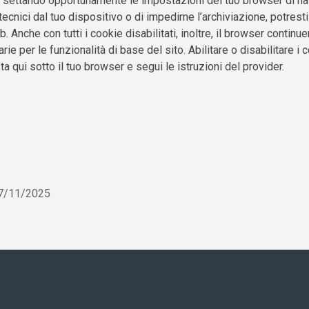
ie settando opportunamente le impostazioni del tuo browser di nav
tecnici dal tuo dispositivo o di impedirne l’archiviazione, potrest
b. Anche con tutti i cookie disabilitati, inoltre, il browser conti
rie per le funzionalità di base del sito.
Abilitare o disabilitare i
ta qui sotto il tuo browser e segui le istruzioni del provider.
27/11/2025