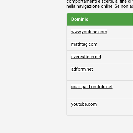
comportamenti e scelte, al fine di 
nella navigazione online. Se non ac
Dominio
Profilazione/Targeting
www.youtube.com
mathtag.com
everesttech.net
adform.net
sisalspa.tt.omtrdc.net
youtube.com