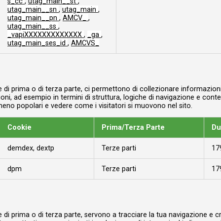
s_cc
,
utag_main__st
,
utag_main__sn
,
utag_main
,
utag_main__pn
,
AMCV_
,
utag_main__ss
,
_vapiXXXXXXXXXXXXX
,
_ga
,
utag_main_ses_id
,
AMCVS_
di prima o di terza parte, ci permettono di collezionare informazioni
oni, ad esempio in termini di struttura, logiche di navigazione e conte
meno popolari e vedere come i visitatori si muovono nel sito.
Cookie
Prima/Terza Parte
Du
demdex, dextp
Terze parti
179
dpm
Terze parti
17
i prima o di terza parte, servono a tracciare la tua navigazione e crea