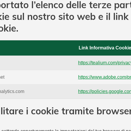
portato l’elenco delle terze pa
e sul nostro sito web e il link 
okie.
Link Informativa Cooki
https://tealium.com/privac
net
https://www.adobe.com/pr
nalytics.com
https://policies.google.co
ilitare i cookie tramite browse