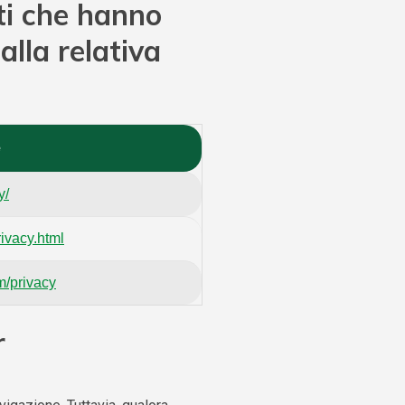
rti che hanno
alla relativa
e
y/
ivacy.html
m/privacy
r