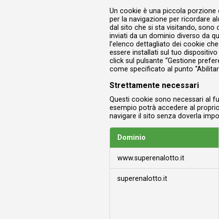
Un cookie è una piccola porzione di
per la navigazione per ricordare al
dal sito che si sta visitando, sono
inviati da un dominio diverso da que
l’elenco dettagliato dei cookie ch
essere installati sul tuo dispositi
click sul pulsante “Gestione prefer
come specificato al punto “Abilitar
Strettamente necessari
Questi cookie sono necessari al fu
esempio potrà accedere al proprio 
navigare il sito senza doverla impo
Dominio
Strettamente
www.superenalotto.it
necessari
superenalotto.it