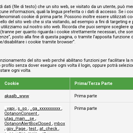
 dati (file di testo) che un sito web, se visitato da un utente, può me
cune informazioni, quali la lingua preferita o i dati di accesso. Se i 
 denominati cookie di prima parte. Possono inoltre essere utilizzati c
llo del sito web che si sta visitando, ad esempio a fini di targeting e 
e utilizziamo sul nostro sito web. Ricorda che puoi sempre scegliere 
vo (tranne per quanto riguarda i cookie strettamente necessari, che son
enze”, posto alla fine di questa pagina, o tramite l’apposita funzione 
e/disabilitare i cookie tramite browser”.
nzionamento del sito web perché abilitano funzioni per facilitare la n
profilo senza dover eseguire ogni volta il login, oppure potrà selezio
stare ogni volta.
Cookie
Prima/Terza Parte
akaalb_www
Prima parte
_vapi
,
s_sq
,
_ga_xxxxxxxxxx
,
Prima parte
OptanonConsent
,
utag_main__se
,
OptanonAlertBoxClosed
,
mbox
,
gpv_Page
,
test
,
at_check
,