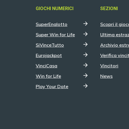
GIOCHI NUMERICI
SEZIONI
SuperEnalotto
Scopri il gioc
Super Win for Life
Ultima estra
SiVinceTutto
Archivio estr
Eurojackpot
Verifica vinci
VinciCasa
Vincitori
Win for Life
News
Play Your Date