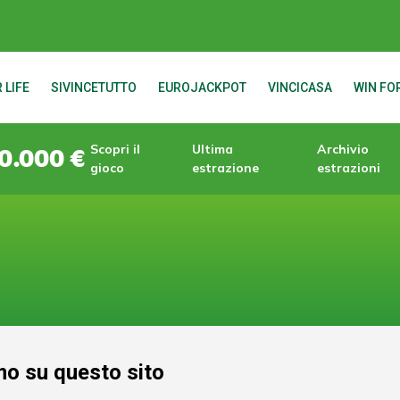
 LIFE
SIVINCETUTTO
EUROJACKPOT
VINCICASA
WIN FOR
Scopri il
Ultima
Archivio
0.000 €
gioco
estrazione
estrazioni
mo su questo sito