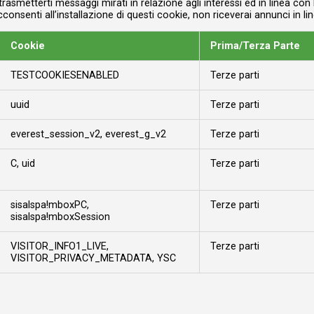
trasmetterti messaggi mirati in relazione agli interessi ed in linea co
consenti all’installazione di questi cookie, non riceverai annunci in li
Cookie
Prima/Terza Parte
TESTCOOKIESENABLED
Terze parti
uuid
Terze parti
everest_session_v2, everest_g_v2
Terze parti
C, uid
Terze parti
sisalspa!mboxPC,
Terze parti
sisalspa!mboxSession
VISITOR_INFO1_LIVE,
Terze parti
VISITOR_PRIVACY_METADATA, YSC