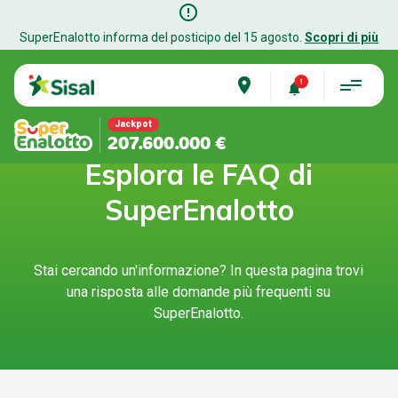
error_outline
SuperEnalotto informa del posticipo del 15 agosto.
Scopri di più
place
Jackpot
207.600.000 €
Esplora le FAQ di
SuperEnalotto
Stai cercando un'informazione? In questa pagina trovi
una risposta alle domande più frequenti su
SuperEnalotto.