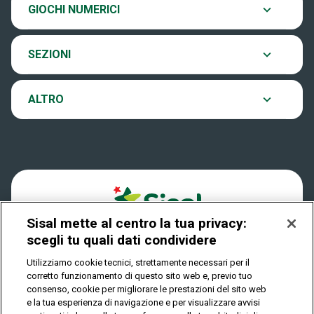
Chi siamo
Ultima estrazione
GIOCHI NUMERICI
Eurojackpot
Contatti
Archivio estrazioni
SEZIONI
VinciCasa
Notifiche
Verifica vincite
ALTRO
Win for Life
Accessibilità
Vincitori
Play Your Date
Cookies
News
Sisal mette al centro la tua privacy:
Privacy
scegli tu quali dati condividere
Utilizziamo cookie tecnici, strettamente necessari per il
corretto funzionamento di questo sito web e, previo tuo
IL GIOCO È VIETATO AI MINORI E PUÒ CAUSARE
consenso, cookie per migliorare le prestazioni del sito web
DIPENDENZA PATOLOGICA
e la tua esperienza di navigazione e per visualizzare avvisi