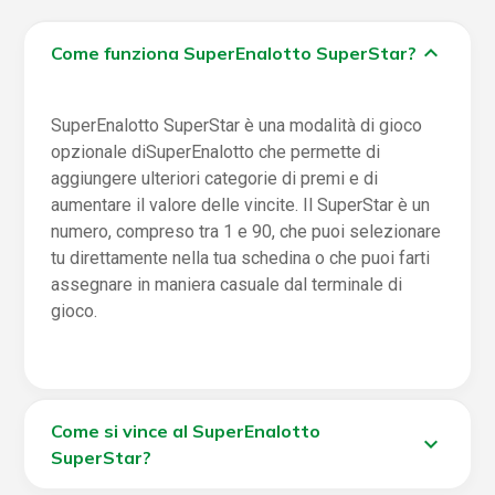
con SuperEnalotto vinci anche se fai 2. E ad ogni
Per maggiori dettagli leggi il regolamento di gioco
expand_more
concorso puoi vincere prima e dopo l'estrazione,
Come funziona SuperEnalotto SuperStar?
disponibile nella sezione
Regolamenti del sito
.
grazie alle possibilità offerte da WinBox.
SuperEnalotto SuperStar è una modalità di gioco
opzionale diSuperEnalotto che permette di
aggiungere ulteriori categorie di premi e di
aumentare il valore delle vincite. Il SuperStar è un
numero, compreso tra 1 e 90, che puoi selezionare
tu direttamente nella tua schedina o che puoi farti
assegnare in maniera casuale dal terminale di
gioco.
Come si vince al SuperEnalotto
expand_more
SuperStar?