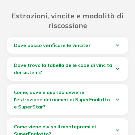
Estrazioni, vincite e modalità di
riscossione
expand_more
Dove posso verificare le vincite?
Puoi verificare la tua vincita:
Dove trovo la tabella delle code di vincita
expand_more
su
www.superenalotto.it
;
dei sistemi?
in Ricevitoria;
La tabella è disponibile sul sito
qui
.
sull'app SuperEnalotto tramite la funzione
Come, dove e quando avviene
verifica schedina;
expand_more
l'estrazione dei numeri di SuperEnalotto
e SuperStar?
iscrivendosi al servizio di alert.
Dove:
l'estrazione dei numeri vincenti di
SuperEnalotto e SuperStar è aperta al pubblico. Si
Come viene diviso il montepremi di
expand_more
tiene presso la sede dell'Agenzia delle Dogane e
SuperEnalotto?