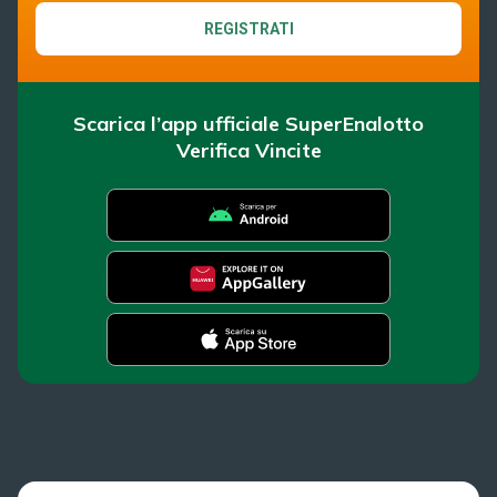
REGISTRATI
Scarica l’app ufficiale SuperEnalotto
Verifica Vincite
SuperEnalotto
Super Win for Life
Scopri il gioco
SiVinceTutto