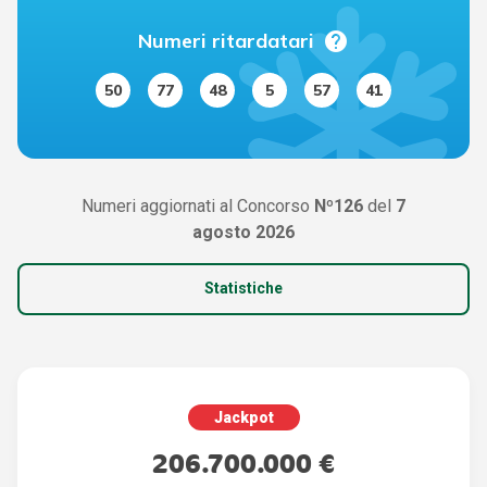
help
Numeri ritardatari
50
77
48
5
57
41
Numeri aggiornati al Concorso
Nº126
del
7
agosto 2026
Statistiche
Jackpot
206.700.000 €