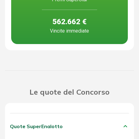
562.662 €
Vincite immediate
Le quote del Concorso
keyboard_arrow_down
Quote SuperEnalotto