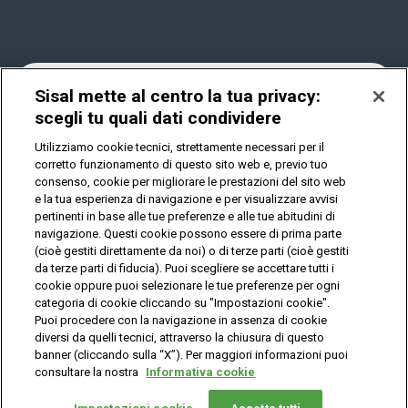
Win for Life
Accessibilità
Vincitori
Play Your Date
Cookies
News
Sisal mette al centro la tua privacy:
scegli tu quali dati condividere
Utilizziamo cookie tecnici, strettamente necessari per il
Privacy
corretto funzionamento di questo sito web e, previo tuo
consenso, cookie per migliorare le prestazioni del sito web
e la tua esperienza di navigazione e per visualizzare avvisi
pertinenti in base alle tue preferenze e alle tue abitudini di
IL GIOCO È VIETATO AI MINORI E PUÒ CAUSARE
DIPENDENZA PATOLOGICA
navigazione. Questi cookie possono essere di prima parte
(cioè gestiti direttamente da noi) o di terze parti (cioè gestiti
da terze parti di fiducia). Puoi scegliere se accettare tutti i
cookie oppure puoi selezionare le tue preferenze per ogni
© Copyright Sisal Italia S.p.A. - P.I. 02433760135
categoria di cookie cliccando su "Impostazioni cookie".
Mappa
Puoi procedere con la navigazione in assenza di cookie
Privacy
Cookies
del
diversi da quelli tecnici, attraverso la chiusura di questo
sito
banner (cliccando sulla “X”). Per maggiori informazioni puoi
consultare la nostra
Informativa cookie
Vuoi giocare
online?