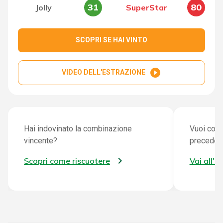
31
80
Jolly
SuperStar
SCOPRI SE HAI VINTO
play_circle_filled
VIDEO DELL'ESTRAZIONE
Hai indovinato la combinazione
Vuoi cont
vincente?
preceden
Scopri come riscuotere
Vai all'a