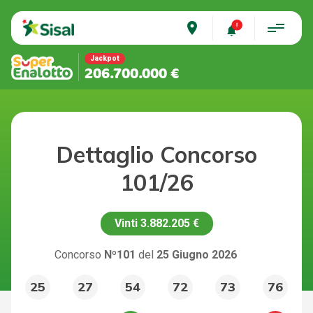
place
Jackpot
206.700.000 €
Dettaglio Concorso
101/26
Vinti
3.882.205 €
Concorso
Nº101
del
25 Giugno 2026
25
27
54
72
73
76