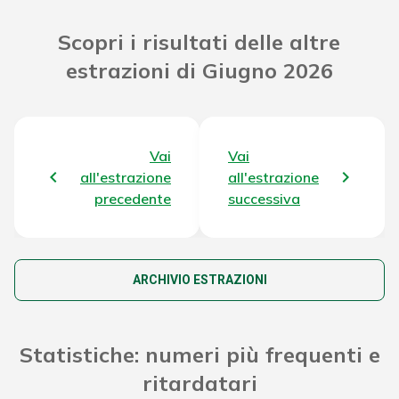
Riporto Jackpot Concorso
183.442.586,91 €
Scopri i risultati delle altre
precedente
estrazioni di Giugno 2026
Attribuzione da D.D:
2011/49938/Giochi/Ena del
8.241,22 €
16/12/11 art. 2 comma 2
Vai
Vai
Montepremi totale del Concorso
187.719.769,93 €
all'estrazione
all'estrazione
precedente
successiva
ARCHIVIO ESTRAZIONI
Statistiche: numeri più frequenti e
ritardatari