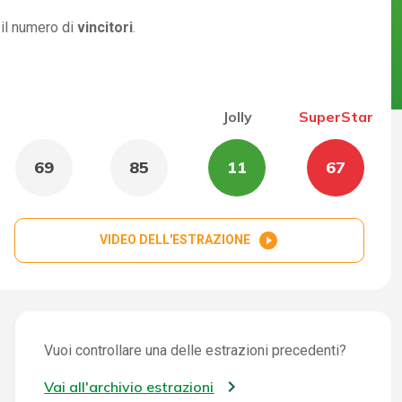
 il numero di
vincitori
.
Jolly
SuperStar
69
85
11
67
play_circle_filled
VIDEO DELL'ESTRAZIONE
Vuoi controllare una delle estrazioni precedenti?
Vai all'archivio estrazioni