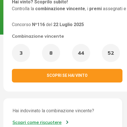
Hai vinto? Scoprilo subito!
Controlla la
combinazione vincente
, i
premi
assegnati e
Concorso
Nº116
del
22 Luglio 2025
Combinazione vincente
3
8
44
52
SCOPRI SE HAI VINTO
Hai indovinato la combinazione vincente?
Scopri come riscuotere