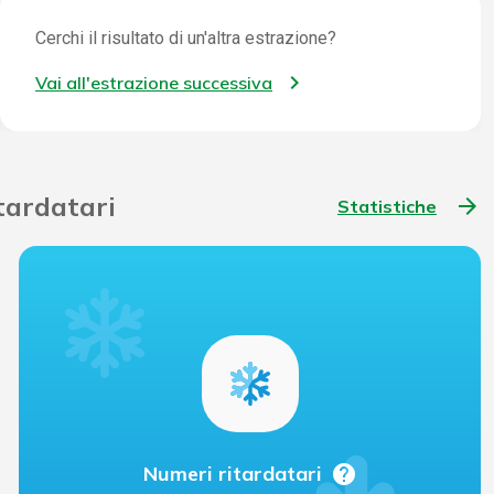
Cerchi il risultato di un'altra estrazione?
Vai all'estrazione successiva
itardatari
arrow_forward
Statistiche
help
Numeri ritardatari