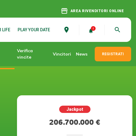
storefront
AREA RIVENDITORI ONLINE
place
search
 LIFE
PLAY YOUR DATE
Verifica
Vincitori
News
REGISTRATI
vincite
Jackpot
206.700.000 €