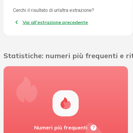
Cerchi il risultato di un'altra estrazione?
Vai all'estrazione precedente
Statistiche: numeri più frequenti e r
help
Numeri più frequenti