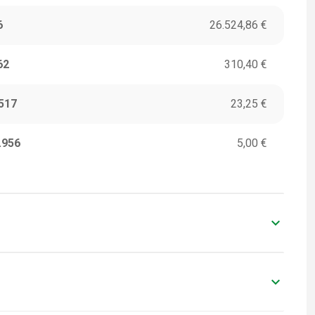
6
26.524,86 €
62
310,40 €
517
23,25 €
.956
5,00 €
keyboard_arrow_down
ITORI
VALORI IN EURO
0
-
keyboard_arrow_down
ITORI
VALORI IN EURO