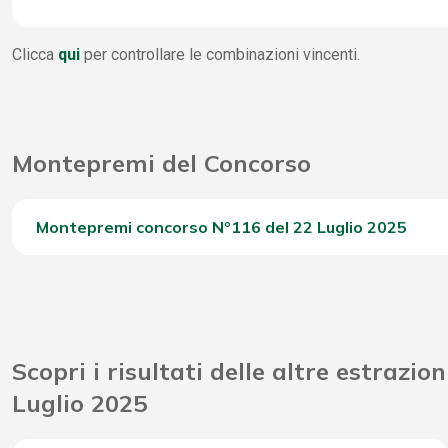
4 Stella
WinBox
219
Clicca
qui
per controllare le combinazioni vincenti.
3 Stella
1
Vincite Seconda Chance
13.
2 Stella
1.
Montepremi del Concorso
1 Stella
8.
0 Stella
17.
Montepremi concorso Nº116 del 22 Luglio 2025
Del Concorso
Riporto Jackpot Concorso precedente
Scopri i risultati delle altre estrazion
Attribuzione da D.D: 2011/49938/Giochi/Ena del 16/12
Luglio 2025
Montepremi totale del Concorso