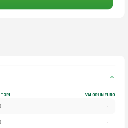
keyboard_arrow_down
ITORI
VALORI IN EURO
0
-
0
-