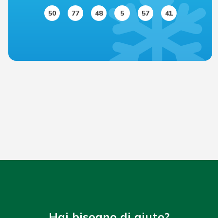
50
77
48
5
57
41
Hai bisogno di aiuto?