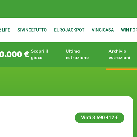
 LIFE
SIVINCETUTTO
EUROJACKPOT
VINCICASA
WIN FOR
Scopri il
Ultima
Archivio
0.000 €
gioco
estrazione
estrazioni
Vinti
3.690.412 €