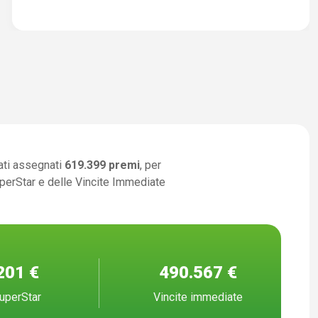
ati assegnati
619.399 premi
, per
uperStar e delle Vincite Immediate
201 €
490.567 €
uperStar
Vincite immediate