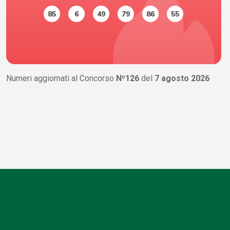
85
6
49
79
86
55
Numeri aggiornati al Concorso
Nº126
del
7 agosto 2026