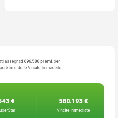
ati assegnati
696.586 premi
, per
uperStar e delle Vincite Immediate
543 €
580.193 €
uperStar
Vincite immediate