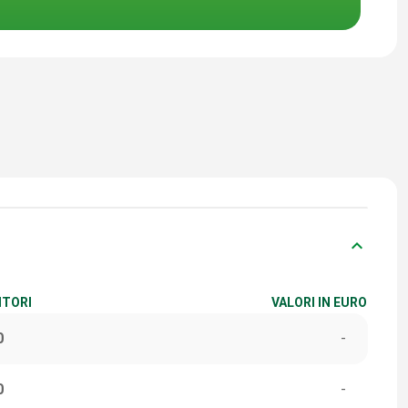
keyboard_arrow_down
ITORI
VALORI IN EURO
0
-
0
-