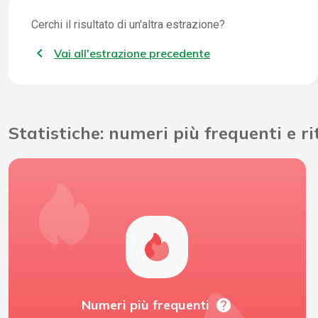
Cerchi il risultato di un'altra estrazione?
Vai all'estrazione precedente
Statistiche: numeri più frequenti e r
help
Numeri più frequenti