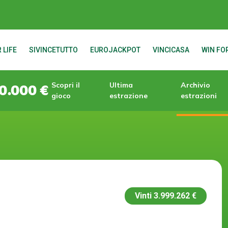
 LIFE
SIVINCETUTTO
EUROJACKPOT
VINCICASA
WIN FOR
Scopri il
Ultima
Archivio
0.000 €
gioco
estrazione
estrazioni
Vinti
3.999.262 €