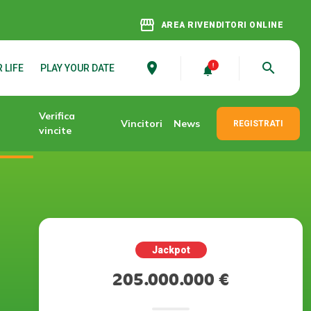
storefront
AREA RIVENDITORI ONLINE
place
search
 LIFE
PLAY YOUR DATE
Verifica
Vincitori
News
REGISTRATI
vincite
Jackpot
205.000.000 €