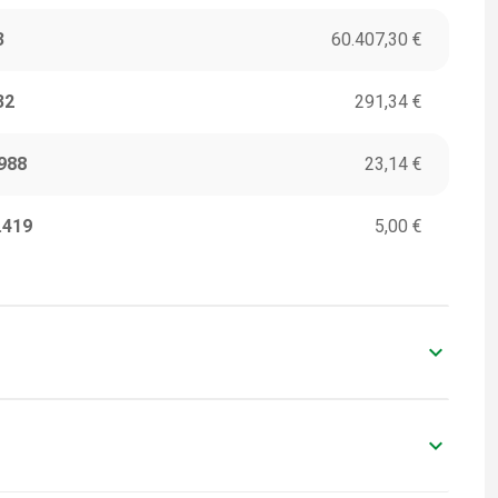
3
60.407,30 €
32
291,34 €
988
23,14 €
.419
5,00 €
keyboard_arrow_down
ITORI
VALORI IN EURO
0
-
keyboard_arrow_down
ITORI
VALORI IN EURO