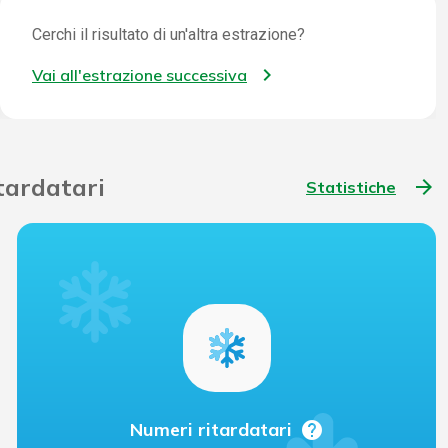
Cerchi il risultato di un'altra estrazione?
Vai all'estrazione successiva
itardatari
arrow_forward
Statistiche
help
Numeri ritardatari