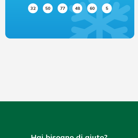
32
50
77
48
60
5
Hai bisogno di aiuto?