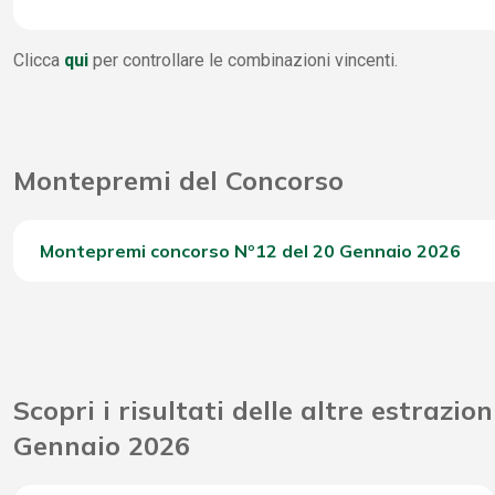
4 Stella
WinBox
260
Clicca
qui
per controllare le combinazioni vincenti.
3 Stella
1
Vincite Seconda Chance
16.
2 Stella
1.
Montepremi del Concorso
1 Stella
10.
0 Stella
20.
Montepremi concorso Nº12 del 20 Gennaio 2026
Del Concorso
Riporto Jackpot Concorso precedente
Scopri i risultati delle altre estrazion
Attribuzione da D.D: 2011/49938/Giochi/Ena del 16/12
Gennaio 2026
Montepremi totale del Concorso