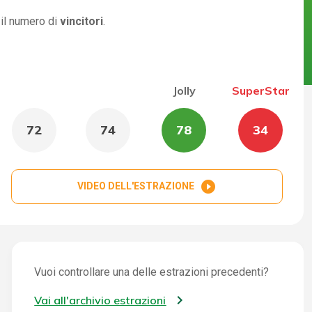
 il numero di
vincitori
.
Jolly
SuperStar
72
74
78
34
play_circle_filled
VIDEO DELL'ESTRAZIONE
Vuoi controllare una delle estrazioni precedenti?
Vai all'archivio estrazioni