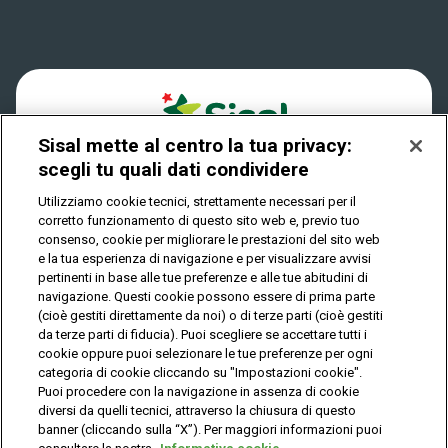
Win for Life
Accessibilità
Vincitori
Play Your Date
Cookies
News
Sisal mette al centro la tua privacy:
Privacy
scegli tu quali dati condividere
Utilizziamo cookie tecnici, strettamente necessari per il
corretto funzionamento di questo sito web e, previo tuo
IL GIOCO È VIETATO AI MINORI E PUÒ CAUSARE
consenso, cookie per migliorare le prestazioni del sito web
DIPENDENZA PATOLOGICA
e la tua esperienza di navigazione e per visualizzare avvisi
pertinenti in base alle tue preferenze e alle tue abitudini di
navigazione. Questi cookie possono essere di prima parte
(cioè gestiti direttamente da noi) o di terze parti (cioè gestiti
© Copyright Sisal Italia S.p.A. - P.I. 02433760135
da terze parti di fiducia). Puoi scegliere se accettare tutti i
Mappa
cookie oppure puoi selezionare le tue preferenze per ogni
Privacy
Cookies
del
categoria di cookie cliccando su "Impostazioni cookie".
sito
Puoi procedere con la navigazione in assenza di cookie
diversi da quelli tecnici, attraverso la chiusura di questo
banner (cliccando sulla “X”). Per maggiori informazioni puoi