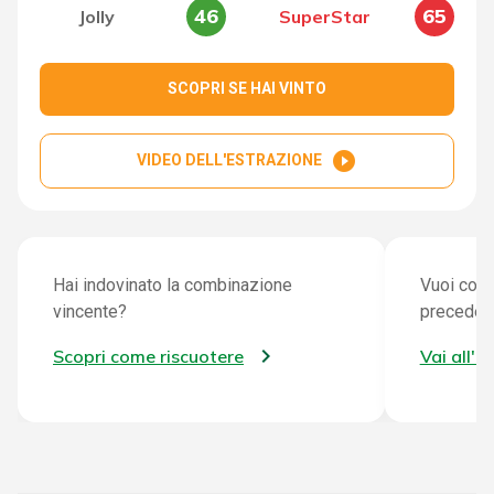
46
65
Jolly
SuperStar
SCOPRI SE HAI VINTO
play_circle_filled
VIDEO DELL'ESTRAZIONE
Hai indovinato la combinazione
Vuoi cont
vincente?
preceden
Scopri come riscuotere
Vai all'a