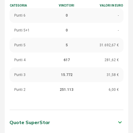
CATEGORIA
VINCITORI
VALORI IN EURO
Punti 6
0
-
Punti 5+1
0
-
Punti 5
5
31.692,67 €
Punti 4
617
281,62 €
Punti 3
15.772
31,58 €
Punti 2
251.113
6,00 €
keyboard_arrow_down
Quote SuperStar
CATEGORIA
VINCITORI
VALORI IN EURO