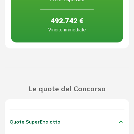
492.742 €
Vincite immediate
Le quote del Concorso
keyboard_arrow_down
Quote SuperEnalotto