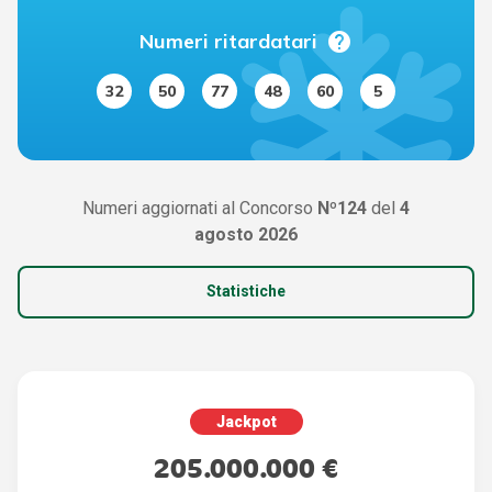
help
Numeri ritardatari
32
50
77
48
60
5
Numeri aggiornati al Concorso
Nº124
del
4
agosto 2026
Statistiche
Jackpot
205.000.000 €