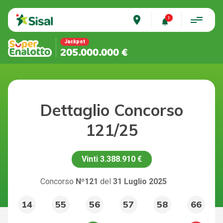
place
Jackpot
205.000.000 €
Dettaglio Concorso
121/25
Vinti
3.388.910 €
Concorso
Nº121
del
31 Luglio 2025
14
55
56
57
58
66