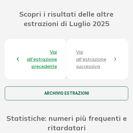
Riporto Jackpot Concorso precedente
31.539.597,71 €
Scopri i risultati delle altre
estrazioni di Luglio 2025
Attribuzione da D.D:
2011/49938/Giochi/Ena del 16/12/11
30.595,32 €
art. 2 comma 2
Montepremi totale del Concorso
35.343.129,83 €
Vai
Vai
all'estrazione
all'estrazione
precedente
successiva
ARCHIVIO ESTRAZIONI
Statistiche: numeri più frequenti e
ritardatari