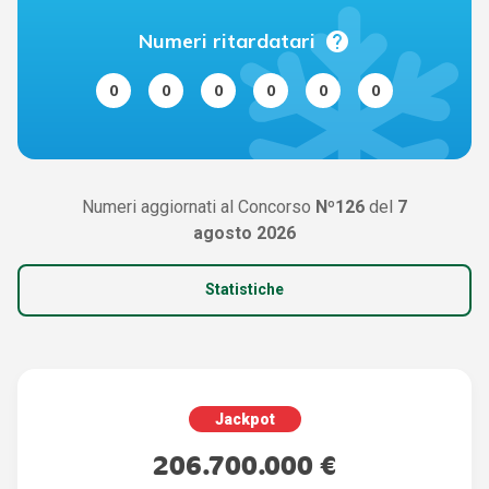
help
Numeri ritardatari
0
0
0
0
0
0
Numeri aggiornati al Concorso
Nº126
del
7
agosto 2026
Statistiche
Jackpot
206.700.000 €