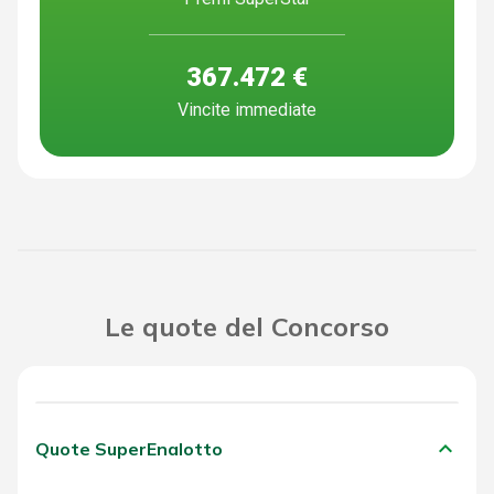
367.472 €
Vincite immediate
Le quote del Concorso
keyboard_arrow_down
Quote SuperEnalotto