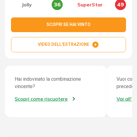
36
49
Jolly
SuperStar
SCOPRI SE HAI VINTO
play_circle_filled
VIDEO DELL'ESTRAZIONE
Hai indovinato la combinazione
Vuoi cont
vincente?
preceden
Scopri come riscuotere
Vai all'a