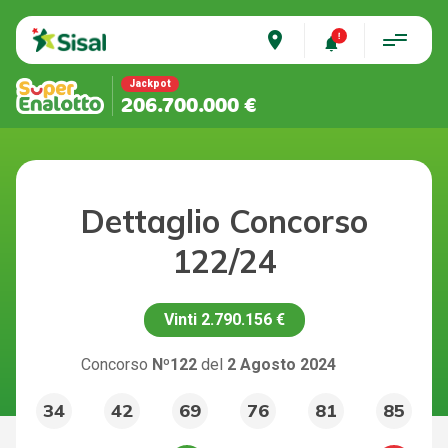
place
Jackpot
206.700.000 €
Dettaglio Concorso
122/24
Vinti
2.790.156 €
Concorso
Nº122
del
2 Agosto 2024
34
42
69
76
81
85