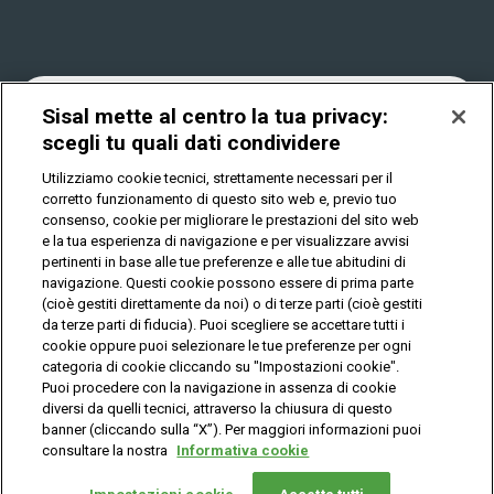
Win for Life
Accessibilità
Vincitori
Play Your Date
Cookies
News
Sisal mette al centro la tua privacy:
scegli tu quali dati condividere
Utilizziamo cookie tecnici, strettamente necessari per il
Privacy
corretto funzionamento di questo sito web e, previo tuo
consenso, cookie per migliorare le prestazioni del sito web
e la tua esperienza di navigazione e per visualizzare avvisi
pertinenti in base alle tue preferenze e alle tue abitudini di
IL GIOCO È VIETATO AI MINORI E PUÒ CAUSARE
DIPENDENZA PATOLOGICA
navigazione. Questi cookie possono essere di prima parte
(cioè gestiti direttamente da noi) o di terze parti (cioè gestiti
da terze parti di fiducia). Puoi scegliere se accettare tutti i
cookie oppure puoi selezionare le tue preferenze per ogni
© Copyright Sisal Italia S.p.A. - P.I. 02433760135
categoria di cookie cliccando su "Impostazioni cookie".
Mappa
Puoi procedere con la navigazione in assenza di cookie
Privacy
Cookies
del
diversi da quelli tecnici, attraverso la chiusura di questo
sito
banner (cliccando sulla “X”). Per maggiori informazioni puoi
consultare la nostra
Informativa cookie
Vuoi giocare
online?