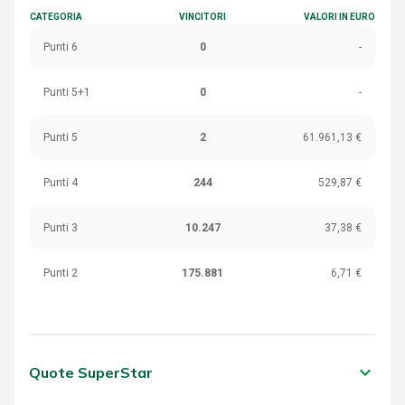
CATEGORIA
VINCITORI
VALORI IN EURO
Punti 6
0
-
Punti 5+1
0
-
Punti 5
2
61.961,13 €
Punti 4
244
529,87 €
Punti 3
10.247
37,38 €
Punti 2
175.881
6,71 €
keyboard_arrow_down
Quote SuperStar
CATEGORIA
VINCITORI
VALORI IN EURO