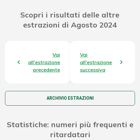
Riporto Jackpot Concorso precedente
55.949.855,00 €
Scopri i risultati delle altre
estrazioni di Agosto 2024
Attribuzione da D.D:
2011/49938/Giochi/Ena del 16/12/11
10.734,42 €
art. 2 comma 2
Montepremi totale del Concorso
58.911.119,42 €
Vai
Vai
all'estrazione
all'estrazione
precedente
successiva
ARCHIVIO ESTRAZIONI
Statistiche: numeri più frequenti e
ritardatari