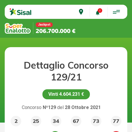
place
Jackpot
206.700.000 €
Dettaglio Concorso
129/21
Vinti
4.604.231 €
Concorso
Nº129
del
28 Ottobre 2021
2
25
34
67
73
77