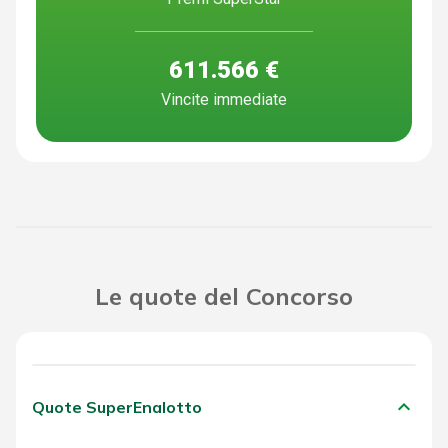
611.566 €
Vincite immediate
Le quote del Concorso
keyboard_arrow_down
Quote SuperEnalotto