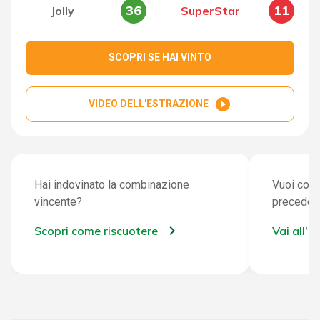
36
11
Jolly
SuperStar
SCOPRI SE HAI VINTO
play_circle_filled
VIDEO DELL'ESTRAZIONE
Hai indovinato la combinazione
Vuoi cont
vincente?
preceden
Scopri come riscuotere
Vai all'a