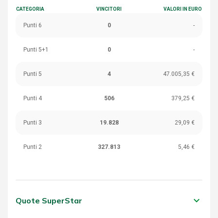
CATEGORIA
VINCITORI
VALORI IN EURO
Punti 6
0
-
Punti 5+1
0
-
Punti 5
4
47.005,35 €
Punti 4
506
379,25 €
Punti 3
19.828
29,09 €
Punti 2
327.813
5,46 €
keyboard_arrow_down
Quote SuperStar
CATEGORIA
VINCITORI
VALORI IN EURO