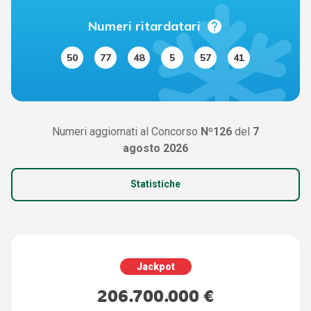
help
Numeri ritardatari
50
77
48
5
57
41
Numeri aggiornati al Concorso
Nº126
del
7
agosto 2026
Statistiche
Jackpot
206.700.000 €