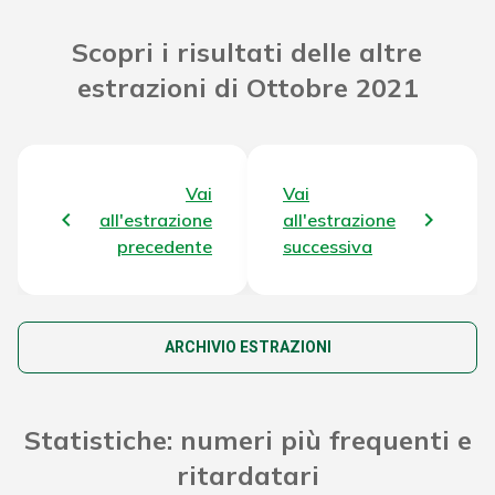
Riporto Jackpot Concorso
100.178.275,22 €
Scopri i risultati delle altre
precedente
estrazioni di Ottobre 2021
Attribuzione da D.D:
2011/49938/Giochi/Ena del
7.758,68 €
16/12/11 art. 2 comma 2
Vai
Vai
Montepremi totale del Concorso
104.662.733,50 €
all'estrazione
all'estrazione
precedente
successiva
ARCHIVIO ESTRAZIONI
Statistiche: numeri più frequenti e
ritardatari