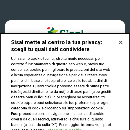
Win for Life
Accessibilità
Vincitori
Play Your Date
Cookies
News
Sisal mette al centro la tua privacy:
Privacy
scegli tu quali dati condividere
Utilizziamo cookie tecnici, strettamente necessari per il
corretto funzionamento di questo sito web e, previo tuo
IL GIOCO È VIETATO AI MINORI E PUÒ CAUSARE
consenso, cookie per migliorare le prestazioni del sito web
DIPENDENZA PATOLOGICA
e la tua esperienza di navigazione e per visualizzare avvisi
pertinenti in base alle tue preferenze e alle tue abitudini di
navigazione. Questi cookie possono essere di prima parte
(cioè gestiti direttamente da noi) o di terze parti (cioè gestiti
© Copyright Sisal Italia S.p.A. - P.I. 02433760135
da terze parti di fiducia). Puoi scegliere se accettare tutti i
Mappa
cookie oppure puoi selezionare le tue preferenze per ogni
Privacy
Cookies
del
categoria di cookie cliccando su "Impostazioni cookie".
sito
Puoi procedere con la navigazione in assenza di cookie
diversi da quelli tecnici, attraverso la chiusura di questo
banner (cliccando sulla “X”). Per maggiori informazioni puoi