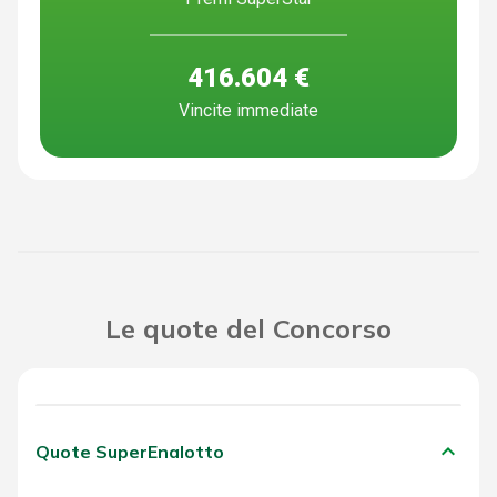
416.604 €
Vincite immediate
Le quote del Concorso
keyboard_arrow_down
Quote SuperEnalotto