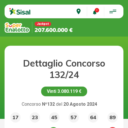
place
Jackpot
207.600.000 €
Dettaglio Concorso
132/24
Vinti
3.080.119 €
Concorso
Nº132
del
20 Agosto 2024
17
23
45
57
64
89