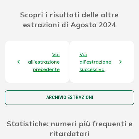
Riporto Jackpot Concorso precedente
63.278.224,84 €
Scopri i risultati delle altre
estrazioni di Agosto 2024
Attribuzione da D.D:
2011/49938/Giochi/Ena del 16/12/11
10.734,42 €
art. 2 comma 2
Montepremi totale del Concorso
66.631.189,06 €
Vai
Vai
all'estrazione
all'estrazione
precedente
successiva
ARCHIVIO ESTRAZIONI
Statistiche: numeri più frequenti e
ritardatari