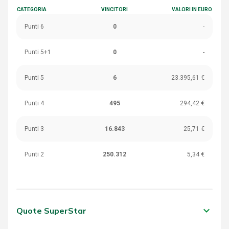
CATEGORIA
VINCITORI
VALORI IN EURO
Punti 6
0
-
Punti 5+1
0
-
Punti 5
6
23.395,61 €
Punti 4
495
294,42 €
Punti 3
16.843
25,71 €
Punti 2
250.312
5,34 €
keyboard_arrow_down
Quote SuperStar
CATEGORIA
VINCITORI
VALORI IN EURO