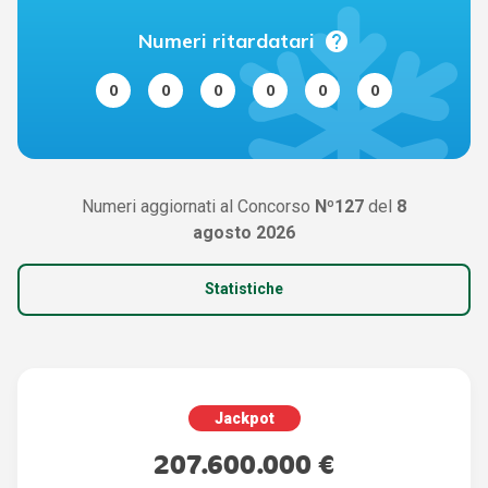
help
Numeri ritardatari
0
0
0
0
0
0
Numeri aggiornati al Concorso
Nº127
del
8
agosto 2026
Statistiche
Jackpot
207.600.000 €