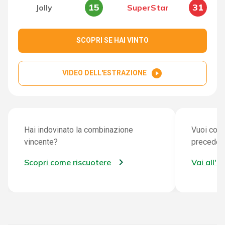
15
31
Jolly
SuperStar
SCOPRI SE HAI VINTO
play_circle_filled
VIDEO DELL'ESTRAZIONE
Hai indovinato la combinazione
Vuoi cont
vincente?
preceden
Scopri come riscuotere
Vai all'a