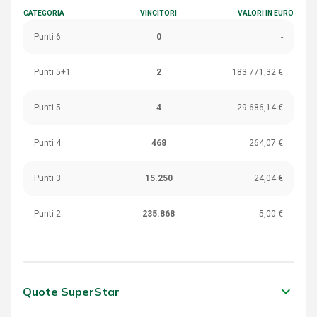
CATEGORIA
VINCITORI
VALORI IN EURO
Punti 6
0
-
Punti 5+1
2
183.771,32 €
Punti 5
4
29.686,14 €
Punti 4
468
264,07 €
Punti 3
15.250
24,04 €
Punti 2
235.868
5,00 €
keyboard_arrow_down
Quote SuperStar
CATEGORIA
VINCITORI
VALORI IN EURO