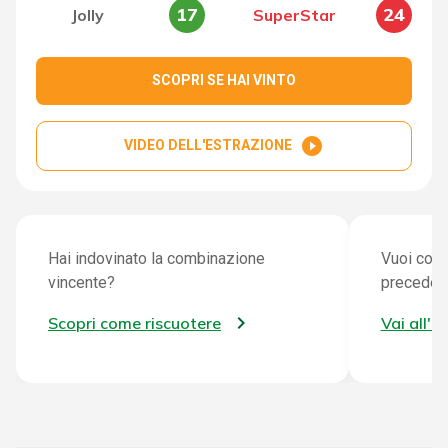
17
24
Jolly
SuperStar
SCOPRI SE HAI VINTO
play_circle_filled
VIDEO DELL'ESTRAZIONE
Hai indovinato la combinazione
Vuoi cont
vincente?
preceden
Scopri come riscuotere
Vai all'a