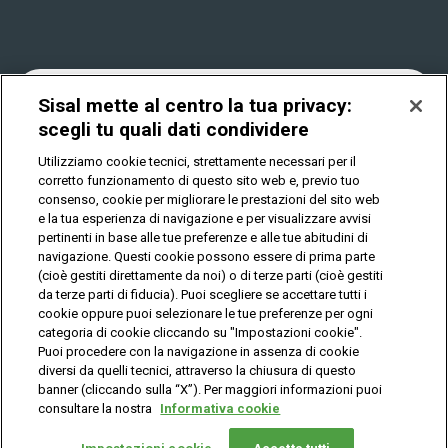
Win for Life
Accessibilità
Vincitori
Play Your Date
Cookies
News
Sisal mette al centro la tua privacy:
scegli tu quali dati condividere
Utilizziamo cookie tecnici, strettamente necessari per il
Privacy
corretto funzionamento di questo sito web e, previo tuo
consenso, cookie per migliorare le prestazioni del sito web
e la tua esperienza di navigazione e per visualizzare avvisi
pertinenti in base alle tue preferenze e alle tue abitudini di
IL GIOCO È VIETATO AI MINORI E PUÒ CAUSARE
DIPENDENZA PATOLOGICA
navigazione. Questi cookie possono essere di prima parte
(cioè gestiti direttamente da noi) o di terze parti (cioè gestiti
da terze parti di fiducia). Puoi scegliere se accettare tutti i
cookie oppure puoi selezionare le tue preferenze per ogni
© Copyright Sisal Italia S.p.A. - P.I. 02433760135
categoria di cookie cliccando su "Impostazioni cookie".
Mappa
Puoi procedere con la navigazione in assenza di cookie
Privacy
Cookies
del
diversi da quelli tecnici, attraverso la chiusura di questo
sito
banner (cliccando sulla “X”). Per maggiori informazioni puoi
consultare la nostra
Informativa cookie
Vuoi giocare
online?