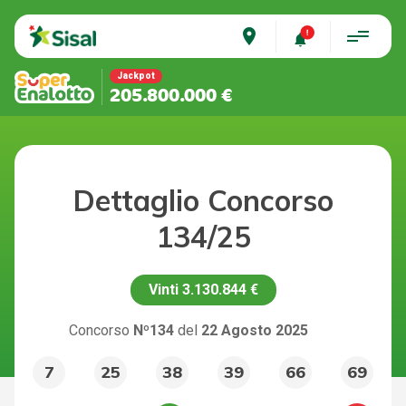
place
Jackpot
205.800.000 €
Dettaglio Concorso
134/25
Vinti
3.130.844 €
Concorso
Nº134
del
22 Agosto 2025
7
25
38
39
66
69