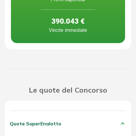
390.043 €
Vincite immediate
Le quote del Concorso
keyboard_arrow_down
Quote SuperEnalotto