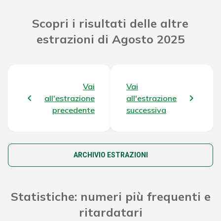
Riporto Jackpot Concorso precedente
40.766.960,04 €
Scopri i risultati delle altre
estrazioni di Agosto 2025
Attribuzione da D.D:
2011/49938/Giochi/Ena del 16/12/11
9.687,36 €
art. 2 comma 2
Montepremi totale del Concorso
43.603.898,40 €
Vai
Vai
all'estrazione
all'estrazione
precedente
successiva
ARCHIVIO ESTRAZIONI
Statistiche: numeri più frequenti e
ritardatari