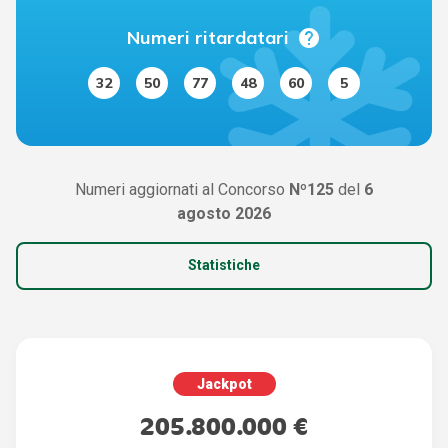
help
Numeri ritardatari
32
50
77
48
60
5
Numeri aggiornati al Concorso
Nº125
del
6
agosto 2026
Statistiche
Jackpot
205.800.000 €