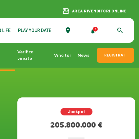
storefront
AREA RIVENDITORI ONLINE
place
search
 LIFE
PLAY YOUR DATE
Verifica
Vincitori
News
REGISTRATI
vincite
Jackpot
205.800.000 €