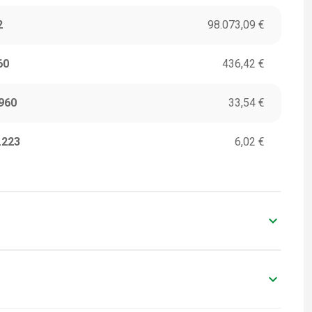
2
98.073,09 €
60
436,42 €
960
33,54 €
.223
6,02 €
keyboard_arrow_down
ITORI
VALORI IN EURO
0
-
keyboard_arrow_down
ITORI
VALORI IN EURO