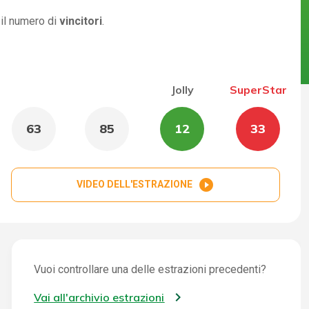
 il numero di
vincitori
.
Jolly
SuperStar
63
85
12
33
play_circle_filled
VIDEO DELL'ESTRAZIONE
Vuoi controllare una delle estrazioni precedenti?
Vai all'archivio estrazioni