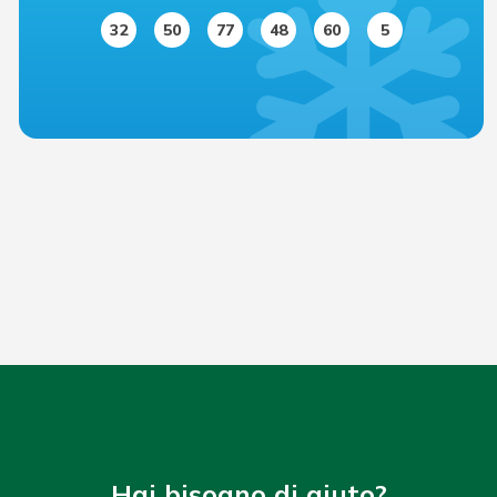
32
50
77
48
60
5
Hai bisogno di aiuto?