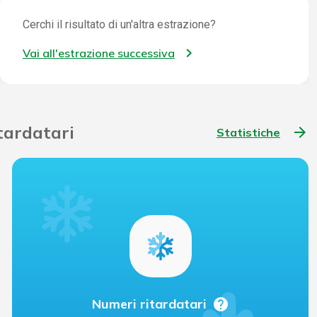
Cerchi il risultato di un'altra estrazione?
Vai all'estrazione successiva
itardatari
arrow_forward
Statistiche
help
Numeri ritardatari