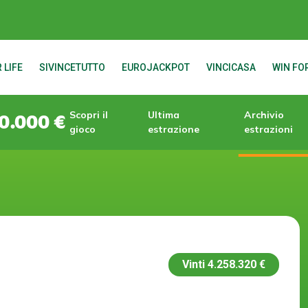
 LIFE
SIVINCETUTTO
EUROJACKPOT
VINCICASA
WIN FOR
Scopri il
Ultima
Archivio
0.000 €
gioco
estrazione
estrazioni
Vinti
4.258.320 €