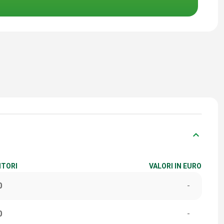
keyboard_arrow_down
ITORI
VALORI IN EURO
0
-
0
-