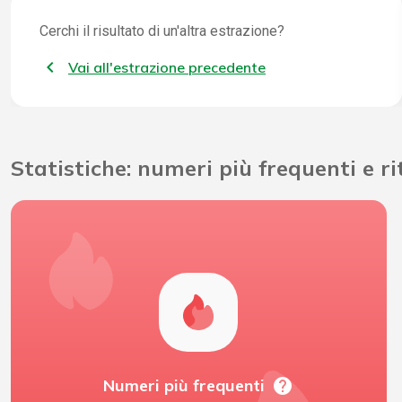
Cerchi il risultato di un'altra estrazione?
Vai all'estrazione precedente
Statistiche: numeri più frequenti e r
help
Numeri più frequenti