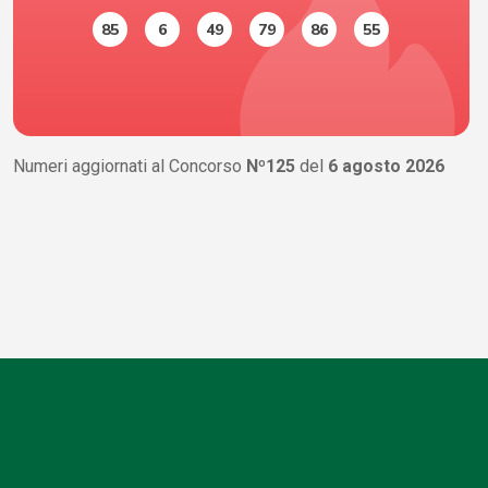
85
6
49
79
86
55
Numeri aggiornati al Concorso
Nº125
del
6 agosto 2026