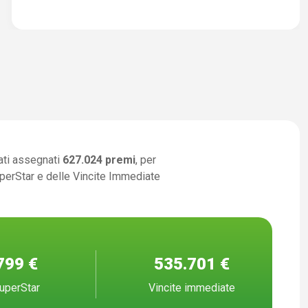
ati assegnati
627.024 premi
, per
uperStar e delle Vincite Immediate
799 €
535.701 €
uperStar
Vincite immediate