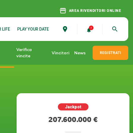
storefront
AREA RIVENDITORI ONLINE
place
search
 LIFE
PLAY YOUR DATE
Verifica
Vincitori
News
REGISTRATI
vincite
Jackpot
207.600.000 €