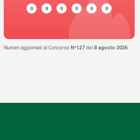
0
0
0
0
0
0
Numeri aggiornati al Concorso
Nº127
del
8 agosto 2026