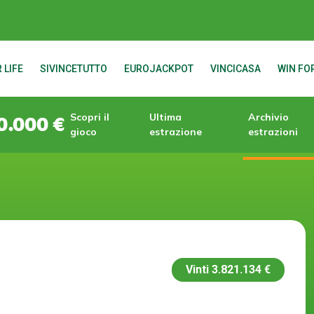
 LIFE
SIVINCETUTTO
EUROJACKPOT
VINCICASA
WIN FOR
Scopri il
Ultima
Archivio
0.000 €
gioco
estrazione
estrazioni
Vinti
3.821.134 €