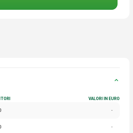
keyboard_arrow_down
ITORI
VALORI IN EURO
0
-
0
-