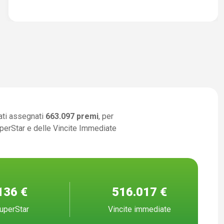
ati assegnati
663.097 premi
, per
uperStar e delle Vincite Immediate
136 €
516.017 €
uperStar
Vincite immediate