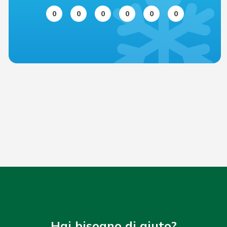
0
0
0
0
0
0
Hai bisogno di aiuto?