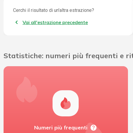
Cerchi il risultato di un'altra estrazione?
Vai all'estrazione precedente
Statistiche: numeri più frequenti e r
help
Numeri più frequenti