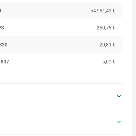
3
54.961,49 €
73
250,75 €
330
20,81 €
.807
5,00 €
keyboard_arrow_down
ITORI
VALORI IN EURO
0
-
keyboard_arrow_down
ITORI
VALORI IN EURO