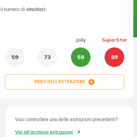
 il numero di
vincitori
.
Jolly
SuperStar
59
73
58
89
play_circle_filled
VIDEO DELL'ESTRAZIONE
Vuoi controllare una delle estrazioni precedenti?
Vai all'archivio estrazioni