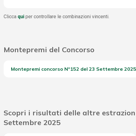
4 Stella
WinBox
230
Clicca
qui
per controllare le combinazioni vincenti.
3 Stella
1
Vincite Seconda Chance
14.
2 Stella
1.
Montepremi del Concorso
1 Stella
9.
0 Stella
17.
Montepremi concorso Nº152 del 23 Settembre 202
Del Concorso
Riporto Jackpot Concorso precedente
Scopri i risultati delle altre estrazion
Attribuzione da D.D: 2011/49938/Giochi/Ena del 16/12
Settembre 2025
Montepremi totale del Concorso