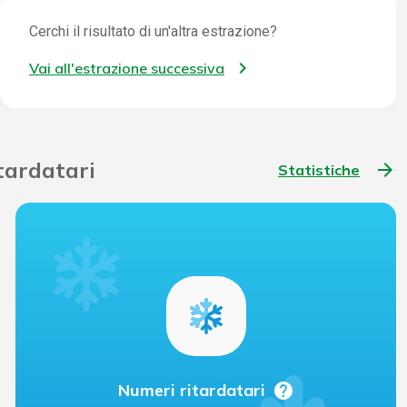
Cerchi il risultato di un'altra estrazione?
Vai all'estrazione successiva
itardatari
arrow_forward
Statistiche
help
Numeri ritardatari