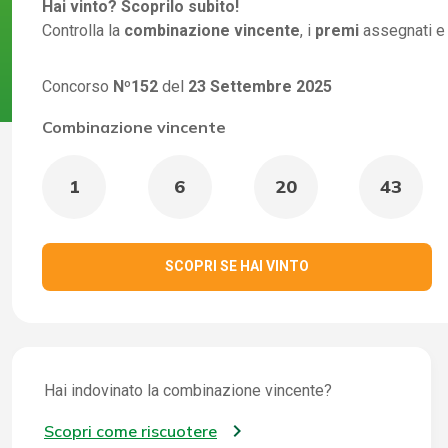
Hai vinto? Scoprilo subito!
Controlla la
combinazione vincente
, i
premi
assegnati e
Concorso
Nº152
del
23 Settembre 2025
Combinazione vincente
1
6
20
43
SCOPRI SE HAI VINTO
Hai indovinato la combinazione vincente?
Scopri come riscuotere