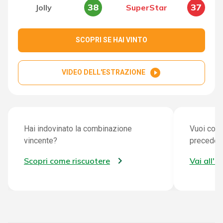
38
37
Jolly
SuperStar
SCOPRI SE HAI VINTO
play_circle_filled
VIDEO DELL'ESTRAZIONE
Hai indovinato la combinazione
Vuoi cont
vincente?
preceden
Scopri come riscuotere
Vai all'a