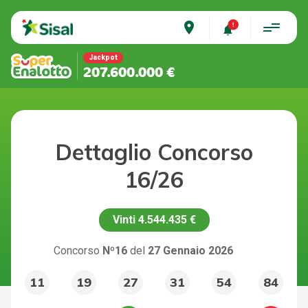
place
Jackpot
207.600.000 €
Dettaglio Concorso
16/26
Vinti
4.544.435 €
Concorso
Nº16
del
27 Gennaio 2026
11
19
27
31
54
84