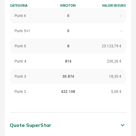
CATEGORIA
VINCITORI
VALORI IN EURO
Punti 6
0
-
Punti 5+1
0
-
Punti 5
8
23.123,79 €
Punti 4
816
230,26 €
Punti 3
30.874
18,35 €
Punti 2
422.108
5,00 €
keyboard_arrow_down
Quote SuperStar
CATEGORIA
VINCITORI
VALORI IN EURO