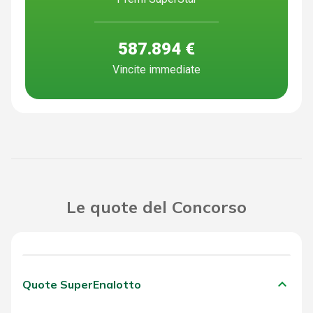
587.894 €
Vincite immediate
Le quote del Concorso
keyboard_arrow_down
Quote SuperEnalotto