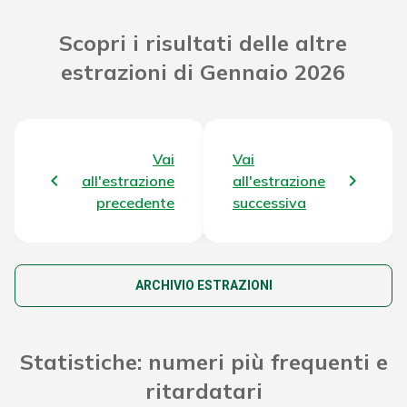
Riporto Jackpot Concorso
110.880.748,80 €
Scopri i risultati delle altre
precedente
estrazioni di Gennaio 2026
Attribuzione da D.D:
2011/49938/Giochi/Ena del
5.817,96 €
16/12/11 art. 2 comma 2
Vai
Vai
Montepremi totale del Concorso
115.291.096,56 €
all'estrazione
all'estrazione
precedente
successiva
ARCHIVIO ESTRAZIONI
Statistiche: numeri più frequenti e
ritardatari