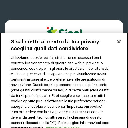
Win for Life
Accessibilità
Vincitori
Play Your Date
Cookies
News
Sisal mette al centro la tua privacy:
Privacy
scegli tu quali dati condividere
Utilizziamo cookie tecnici, strettamente necessari per il
corretto funzionamento di questo sito web e, previo tuo
IL GIOCO È VIETATO AI MINORI E PUÒ CAUSARE
consenso, cookie per migliorare le prestazioni del sito web
DIPENDENZA PATOLOGICA
e la tua esperienza di navigazione e per visualizzare avvisi
pertinenti in base alle tue preferenze e alle tue abitudini di
navigazione. Questi cookie possono essere di prima parte
(cioè gestiti direttamente da noi) o di terze parti (cioè gestiti
© Copyright Sisal Italia S.p.A. - P.I. 02433760135
da terze parti di fiducia). Puoi scegliere se accettare tutti i
Mappa
cookie oppure puoi selezionare le tue preferenze per ogni
Privacy
Cookies
del
categoria di cookie cliccando su "Impostazioni cookie".
sito
Puoi procedere con la navigazione in assenza di cookie
diversi da quelli tecnici, attraverso la chiusura di questo
banner (cliccando sulla “X”). Per maggiori informazioni puoi