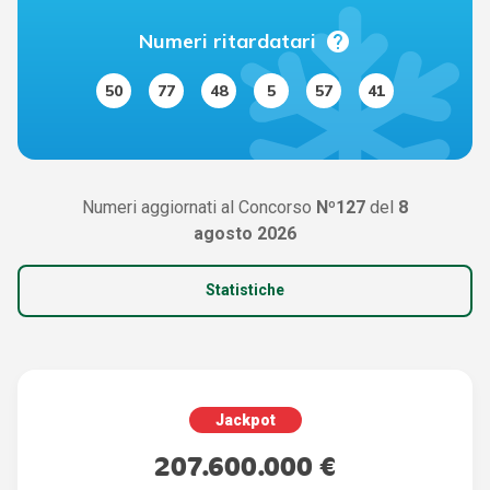
help
Numeri ritardatari
50
77
48
5
57
41
Numeri aggiornati al Concorso
Nº127
del
8
agosto 2026
Statistiche
Jackpot
207.600.000 €