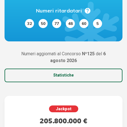
help
Numeri ritardatari
32
50
77
48
60
5
Numeri aggiornati al Concorso
Nº125
del
6
agosto 2026
Statistiche
Jackpot
205.800.000 €