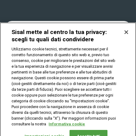
Win for Life
Accessibilità
Vincitori
Play Your Date
Cookies
News
Sisal mette al centro la tua privacy:
scegli tu quali dati condividere
Utilizziamo cookie tecnici, strettamente necessari per il
Privacy
corretto funzionamento di questo sito web e, previo tuo
consenso, cookie per migliorare le prestazioni del sito web
e la tua esperienza di navigazione e per visualizzare avvisi
pertinenti in base alle tue preferenze e alle tue abitudini di
IL GIOCO È VIETATO AI MINORI E PUÒ CAUSARE
DIPENDENZA PATOLOGICA
navigazione. Questi cookie possono essere di prima parte
(cioè gestiti direttamente da noi) o di terze parti (cioè gestiti
da terze parti di fiducia). Puoi scegliere se accettare tutti i
cookie oppure puoi selezionare le tue preferenze per ogni
© Copyright Sisal Italia S.p.A. - P.I. 02433760135
categoria di cookie cliccando su "Impostazioni cookie".
Mappa
Puoi procedere con la navigazione in assenza di cookie
Privacy
Cookies
del
diversi da quelli tecnici, attraverso la chiusura di questo
sito
banner (cliccando sulla “X”). Per maggiori informazioni puoi
consultare la nostra
Informativa cookie
Vuoi giocare
online?