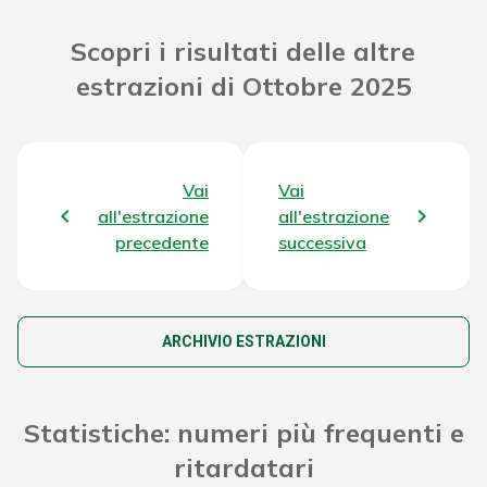
Riporto Jackpot Concorso precedente
60.251.085,47 €
Scopri i risultati delle altre
estrazioni di Ottobre 2025
Attribuzione da D.D:
2011/49938/Giochi/Ena del 16/12/11
5.308,62 €
art. 2 comma 2
Montepremi totale del Concorso
64.268.177,69 €
Vai
Vai
all'estrazione
all'estrazione
precedente
successiva
ARCHIVIO ESTRAZIONI
Statistiche: numeri più frequenti e
ritardatari