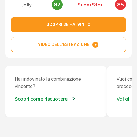
87
85
Jolly
SuperStar
SCOPRI SE HAI VINTO
play_circle_filled
VIDEO DELL'ESTRAZIONE
Hai indovinato la combinazione
Vuoi cont
vincente?
preceden
Scopri come riscuotere
Vai all'a