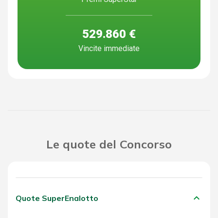
529.860 €
Vincite immediate
Le quote del Concorso
keyboard_arrow_down
Quote SuperEnalotto