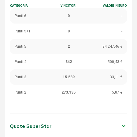
CATEGORIA
VINCITORI
VALORI IN EURO
Punti 6
0
-
Punti 5+1
0
-
Punti 5
2
84.247,46 €
Punti 4
342
500,43 €
Punti 3
15.589
33,11 €
Punti 2
273.135
5,87 €
keyboard_arrow_down
Quote SuperStar
CATEGORIA
VINCITORI
VALORI IN EURO