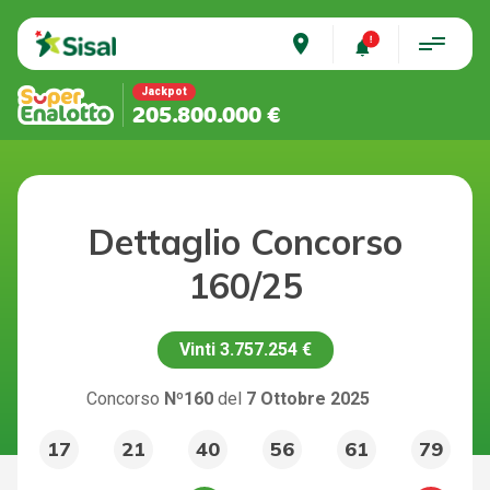
place
Jackpot
205.800.000 €
Dettaglio Concorso
160/25
Vinti
3.757.254 €
Concorso
Nº160
del
7 Ottobre 2025
17
21
40
56
61
79