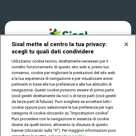
Win for Life
Accessibilità
Vincitori
Play Your Date
Cookies
News
Sisal mette al centro la tua privacy:
Privacy
scegli tu quali dati condividere
Utilizziamo cookie tecnici, strettamente necessari per il
corretto funzionamento di questo sito web e, previo tuo
IL GIOCO È VIETATO AI MINORI E PUÒ CAUSARE
consenso, cookie per migliorare le prestazioni del sito web
DIPENDENZA PATOLOGICA
e la tua esperienza di navigazione e per visualizzare avvisi
pertinenti in base alle tue preferenze e alle tue abitudini di
navigazione. Questi cookie possono essere di prima parte
(cioè gestiti direttamente da noi) o di terze parti (cioè gestiti
© Copyright Sisal Italia S.p.A. - P.I. 02433760135
da terze parti di fiducia). Puoi scegliere se accettare tutti i
Mappa
cookie oppure puoi selezionare le tue preferenze per ogni
Privacy
Cookies
del
categoria di cookie cliccando su "Impostazioni cookie".
sito
Puoi procedere con la navigazione in assenza di cookie
diversi da quelli tecnici, attraverso la chiusura di questo
banner (cliccando sulla “X”). Per maggiori informazioni puoi