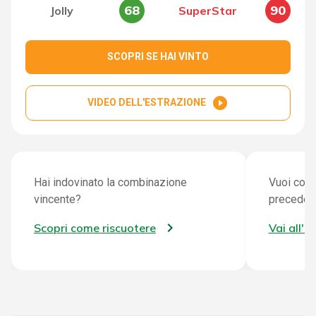
68
90
Jolly
SuperStar
SCOPRI SE HAI VINTO
play_circle_filled
VIDEO DELL'ESTRAZIONE
Hai indovinato la combinazione
Vuoi cont
vincente?
preceden
Scopri come riscuotere
Vai all'a