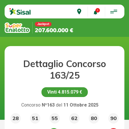
place
Jackpot
207.600.000 €
Dettaglio Concorso
163/25
Vinti
4.815.079 €
Concorso
Nº163
del
11 Ottobre 2025
28
51
55
62
80
90