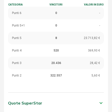
CATEGORIA
VINCITORI
VALORI IN EURO
Punti 6
0
-
Punti 5+1
0
-
Punti 5
8
23.713,82 €
Punti 4
520
369,93 €
Punti 3
20.436
28,42 €
Punti 2
322.557
5,60 €
keyboard_arrow_down
Quote SuperStar
CATEGORIA
VINCITORI
VALORI IN EURO