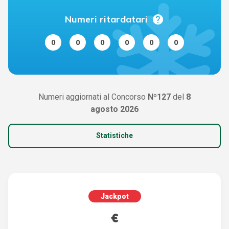
help
Numeri ritardatari
0
0
0
0
0
0
Numeri aggiornati al Concorso
Nº127
del
8
agosto 2026
Statistiche
Jackpot
207.600.000 €