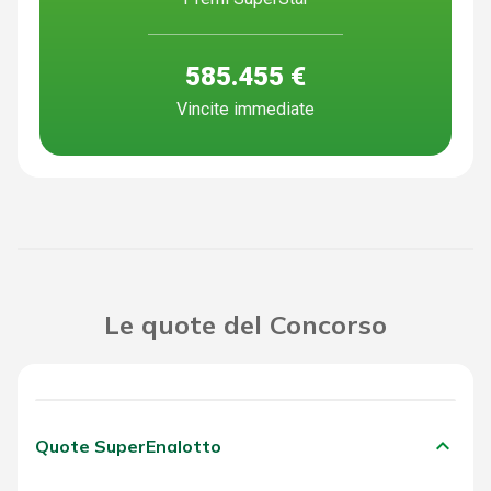
585.455 €
Vincite immediate
Le quote del Concorso
keyboard_arrow_down
Quote SuperEnalotto