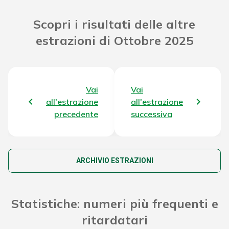
Riporto Jackpot Concorso precedente
62.449.870,91 €
Scopri i risultati delle altre
estrazioni di Ottobre 2025
Attribuzione da D.D:
2011/49938/Giochi/Ena del 16/12/11
5.308,62 €
art. 2 comma 2
Montepremi totale del Concorso
66.972.097,13 €
Vai
Vai
all'estrazione
all'estrazione
precedente
successiva
ARCHIVIO ESTRAZIONI
Statistiche: numeri più frequenti e
ritardatari