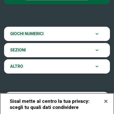
Super Win for Life
Scopri il gioco
SiVinceTutto
Chi siamo
Ultima estrazione
GIOCHI NUMERICI
Eurojackpot
Contatti
Archivio estrazioni
SEZIONI
VinciCasa
Notifiche
Verifica vincite
ALTRO
Win for Life
Accessibilità
Vincitori
Play Your Date
Cookies
News
Sisal mette al centro la tua privacy:
scegli tu quali dati condividere