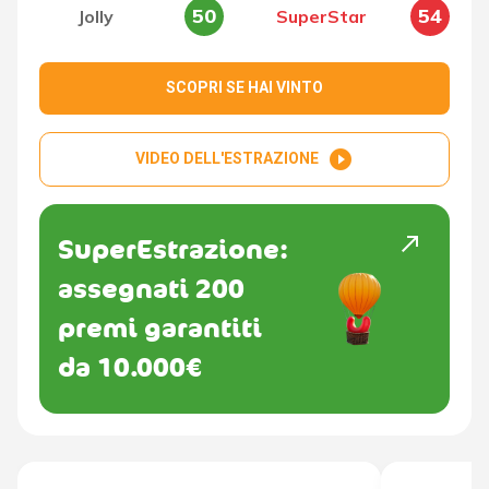
50
54
Jolly
SuperStar
SCOPRI SE HAI VINTO
play_circle_filled
VIDEO DELL'ESTRAZIONE
north_east
SuperEstrazione:
assegnati 200
premi garantiti
da 10.000€