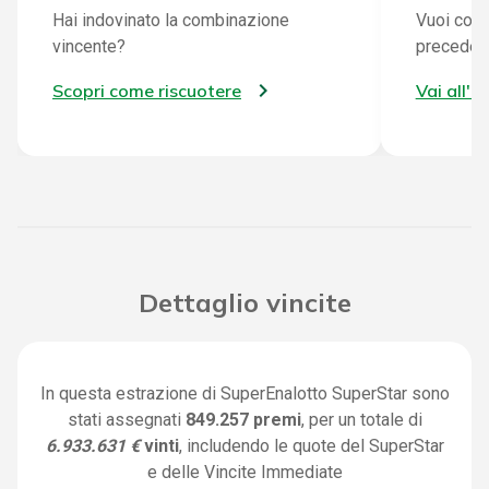
Hai indovinato la combinazione
Vuoi cont
vincente?
preceden
Scopri come riscuotere
Vai all'a
Dettaglio vincite
In questa estrazione di SuperEnalotto SuperStar sono
stati assegnati
849.257 premi
, per un totale di
6.933.631 €
vinti
, includendo le quote del SuperStar
e delle Vincite Immediate