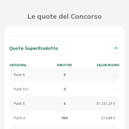
Le quote del Concorso
keyboard_arrow_down
Quote SuperEnalotto
CATEGORIA
VINCITORI
VALORI IN EURO
Punti 6
0
-
Punti 5+1
0
-
Punti 5
4
51.231,29 €
Punti 4
966
214,88 €