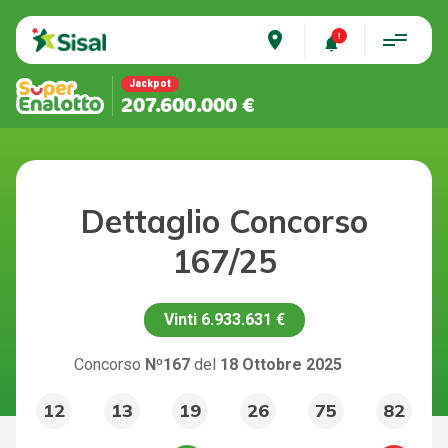
place
Jackpot
207.600.000 €
Dettaglio Concorso
167/25
Vinti
6.933.631 €
Concorso
Nº167
del
18 Ottobre 2025
12
13
19
26
75
82