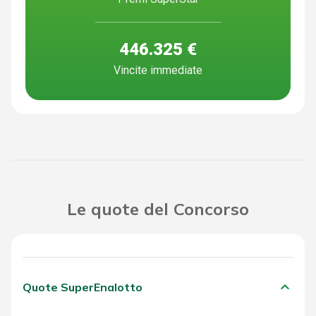
446.325 €
Vincite immediate
Le quote del Concorso
keyboard_arrow_down
Quote SuperEnalotto