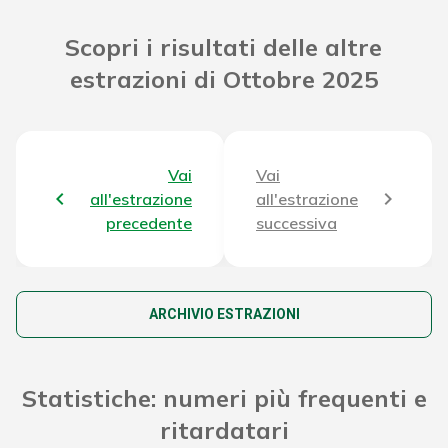
Riporto Jackpot Concorso precedente
71.093.879,40 €
Scopri i risultati delle altre
estrazioni di Ottobre 2025
Attribuzione da D.D:
2011/49938/Giochi/Ena del 16/12/11
5.308,62 €
art. 2 comma 2
Montepremi totale del Concorso
74.362.894,62 €
Vai
Vai
all'estrazione
all'estrazione
precedente
successiva
ARCHIVIO ESTRAZIONI
Statistiche: numeri più frequenti e
ritardatari