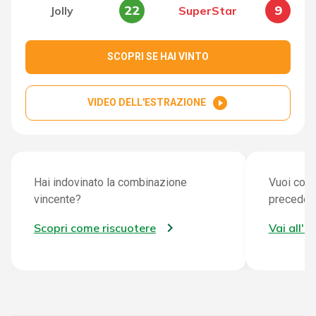
22
9
Jolly
SuperStar
SCOPRI SE HAI VINTO
play_circle_filled
VIDEO DELL'ESTRAZIONE
Hai indovinato la combinazione
Vuoi cont
vincente?
preceden
Scopri come riscuotere
Vai all'a