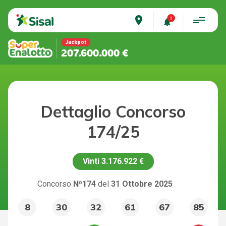
place
Jackpot
207.600.000 €
Dettaglio Concorso
174/25
Vinti
3.176.922 €
Concorso
Nº174
del
31 Ottobre 2025
8
30
32
61
67
85