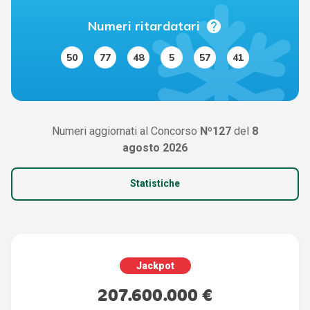
help
Numeri ritardatari
50
77
48
5
57
41
Numeri aggiornati al Concorso
Nº127
del
8
agosto 2026
Statistiche
Jackpot
207.600.000 €