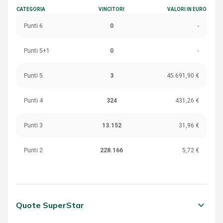
CATEGORIA
VINCITORI
VALORI IN EURO
Punti 6
0
-
Punti 5+1
0
-
Punti 5
3
45.691,90 €
Punti 4
324
431,26 €
Punti 3
13.152
31,96 €
Punti 2
228.166
5,72 €
keyboard_arrow_down
Quote SuperStar
CATEGORIA
VINCITORI
VALORI IN EURO