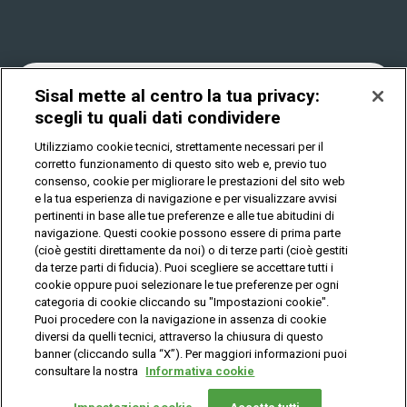
Win for Life
Accessibilità
Vincitori
Play Your Date
Cookies
News
Sisal mette al centro la tua privacy:
scegli tu quali dati condividere
Utilizziamo cookie tecnici, strettamente necessari per il
Privacy
corretto funzionamento di questo sito web e, previo tuo
consenso, cookie per migliorare le prestazioni del sito web
e la tua esperienza di navigazione e per visualizzare avvisi
pertinenti in base alle tue preferenze e alle tue abitudini di
IL GIOCO È VIETATO AI MINORI E PUÒ CAUSARE
DIPENDENZA PATOLOGICA
navigazione. Questi cookie possono essere di prima parte
(cioè gestiti direttamente da noi) o di terze parti (cioè gestiti
da terze parti di fiducia). Puoi scegliere se accettare tutti i
cookie oppure puoi selezionare le tue preferenze per ogni
© Copyright Sisal Italia S.p.A. - P.I. 02433760135
categoria di cookie cliccando su "Impostazioni cookie".
Mappa
Puoi procedere con la navigazione in assenza di cookie
Privacy
Cookies
del
diversi da quelli tecnici, attraverso la chiusura di questo
sito
banner (cliccando sulla “X”). Per maggiori informazioni puoi
consultare la nostra
Informativa cookie
Vuoi giocare
online?