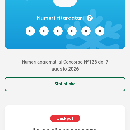
help
Numeri ritardatari
0
0
0
0
0
0
Numeri aggiornati al Concorso
Nº126
del
7
agosto 2026
Statistiche
Jackpot