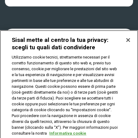
Win for Life
Accessibilità
Vincitori
Play Your Date
Cookies
News
Sisal mette al centro la tua privacy:
scegli tu quali dati condividere
Utilizziamo cookie tecnici, strettamente necessari per il
Privacy
corretto funzionamento di questo sito web e, previo tuo
consenso, cookie per migliorare le prestazioni del sito web
e la tua esperienza di navigazione e per visualizzare avvisi
pertinenti in base alle tue preferenze e alle tue abitudini di
IL GIOCO È VIETATO AI MINORI E PUÒ CAUSARE
DIPENDENZA PATOLOGICA
navigazione. Questi cookie possono essere di prima parte
(cioè gestiti direttamente da noi) o di terze parti (cioè gestiti
da terze parti di fiducia). Puoi scegliere se accettare tutti i
cookie oppure puoi selezionare le tue preferenze per ogni
© Copyright Sisal Italia S.p.A. - P.I. 02433760135
categoria di cookie cliccando su "Impostazioni cookie".
Mappa
Puoi procedere con la navigazione in assenza di cookie
Privacy
Cookies
del
diversi da quelli tecnici, attraverso la chiusura di questo
sito
banner (cliccando sulla “X”). Per maggiori informazioni puoi
consultare la nostra
Informativa cookie