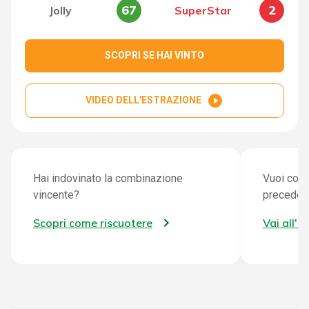
67
2
Jolly
SuperStar
SCOPRI SE HAI VINTO
play_circle_filled
VIDEO DELL'ESTRAZIONE
Hai indovinato la combinazione
Vuoi cont
vincente?
preceden
Scopri come riscuotere
Vai all'a