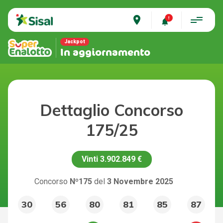
place
Jackpot
In aggiornamento
Dettaglio Concorso
175/25
Vinti
3.902.849 €
Concorso
Nº175
del
3 Novembre 2025
30
56
80
81
85
87