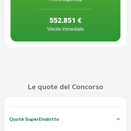
552.851 €
Vincite immediate
Le quote del Concorso
keyboard_arrow_down
Quote SuperEnalotto