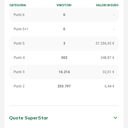
CATEGORIA
VINCITORI
VALORI IN EURO
Punti 6
0
-
Punti 5+1
0
-
Punti 5
3
57.256,92 €
Punti 4
503
348,87 €
Punti 3
16.214
32,51 €
Punti 2
253.797
6,44 €
keyboard_arrow_down
Quote SuperStar
CATEGORIA
VINCITORI
VALORI IN EURO