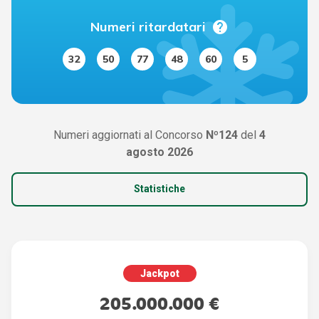
help
Numeri ritardatari
32
50
77
48
60
5
Numeri aggiornati al Concorso
Nº124
del
4
agosto 2026
Statistiche
Jackpot
205.000.000 €