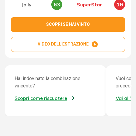
63
16
Jolly
SuperStar
SCOPRI SE HAI VINTO
play_circle_filled
VIDEO DELL'ESTRAZIONE
Hai indovinato la combinazione
Vuoi cont
vincente?
preceden
Scopri come riscuotere
Vai all'a