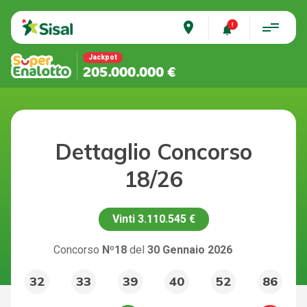
place
Jackpot
205.000.000 €
Dettaglio Concorso
18/26
Vinti
3.110.545 €
Concorso
Nº18
del
30 Gennaio 2026
32
33
39
40
52
86