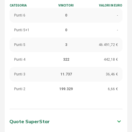
CATEGORIA
VINCITORI
VALORI IN EURO
Punti 6
0
-
Punti 5+1
0
-
Punti 5
3
46.491,72 €
Punti 4
322
442,18 €
Punti 3
11.737
36,46 €
Punti 2
199.329
6,66 €
keyboard_arrow_down
Quote SuperStar
CATEGORIA
VINCITORI
VALORI IN EURO