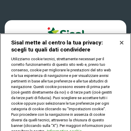
Win for Life
Accessibilità
Vincitori
Play Your Date
Cookies
News
Sisal mette al centro la tua privacy:
Privacy
scegli tu quali dati condividere
Utilizziamo cookie tecnici, strettamente necessari per il
corretto funzionamento di questo sito web e, previo tuo
IL GIOCO È VIETATO AI MINORI E PUÒ CAUSARE
consenso, cookie per migliorare le prestazioni del sito web
DIPENDENZA PATOLOGICA
e la tua esperienza di navigazione e per visualizzare avvisi
pertinenti in base alle tue preferenze e alle tue abitudini di
navigazione. Questi cookie possono essere di prima parte
(cioè gestiti direttamente da noi) o di terze parti (cioè gestiti
© Copyright Sisal Italia S.p.A. - P.I. 02433760135
da terze parti di fiducia). Puoi scegliere se accettare tutti i
Mappa
cookie oppure puoi selezionare le tue preferenze per ogni
Privacy
Cookies
del
categoria di cookie cliccando su "Impostazioni cookie".
sito
Puoi procedere con la navigazione in assenza di cookie
diversi da quelli tecnici, attraverso la chiusura di questo
banner (cliccando sulla “X”). Per maggiori informazioni puoi