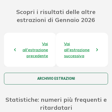
Riporto Jackpot Concorso
112.614.983,04 €
Scopri i risultati delle altre
precedente
estrazioni di Gennaio 2026
Attribuzione da D.D:
2011/49938/Giochi/Ena del
5.817,96 €
16/12/11 art. 2 comma 2
Vai
Vai
Montepremi totale del Concorso
115.941.637,80 €
all'estrazione
all'estrazione
precedente
successiva
ARCHIVIO ESTRAZIONI
Statistiche: numeri più frequenti e
ritardatari