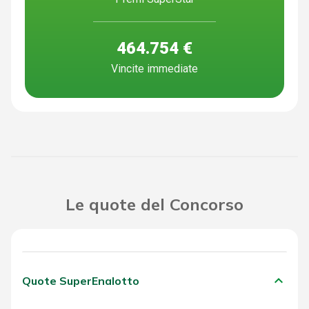
464.754 €
Vincite immediate
Le quote del Concorso
keyboard_arrow_down
Quote SuperEnalotto