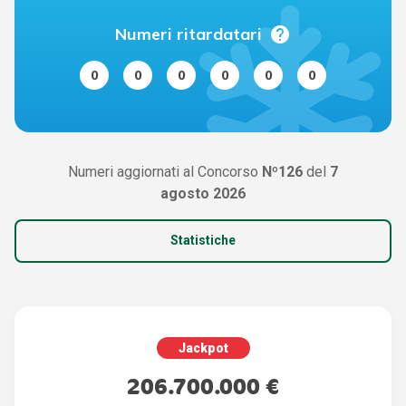
help
Numeri ritardatari
0
0
0
0
0
0
Numeri aggiornati al Concorso
Nº126
del
7
agosto 2026
Statistiche
Jackpot
206.700.000 €