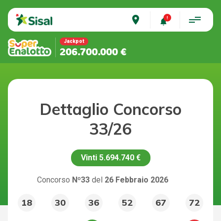
place
Jackpot
206.700.000 €
Dettaglio Concorso
33/26
Vinti
5.694.740 €
Concorso
Nº33
del
26 Febbraio 2026
18
30
36
52
67
72