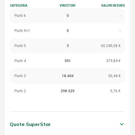
CATEGORIA
VINCITORI
VALORI IN EURO
Punti 6
0
-
Punti 5+1
0
-
Punti 5
3
60.245,58 €
Punti 4
501
379,84 €
Punti 3
18.404
30,44 €
Punti 2
298.529
5,76 €
keyboard_arrow_down
Quote SuperStar
CATEGORIA
VINCITORI
VALORI IN EURO