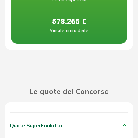
578.265 €
Vincite immediate
Le quote del Concorso
keyboard_arrow_down
Quote SuperEnalotto