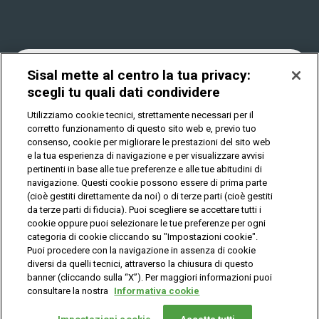
Win for Life
Accessibilità
Vincitori
Play Your Date
Cookies
News
Sisal mette al centro la tua privacy:
scegli tu quali dati condividere
Utilizziamo cookie tecnici, strettamente necessari per il
Privacy
corretto funzionamento di questo sito web e, previo tuo
consenso, cookie per migliorare le prestazioni del sito web
e la tua esperienza di navigazione e per visualizzare avvisi
pertinenti in base alle tue preferenze e alle tue abitudini di
IL GIOCO È VIETATO AI MINORI E PUÒ CAUSARE
DIPENDENZA PATOLOGICA
navigazione. Questi cookie possono essere di prima parte
(cioè gestiti direttamente da noi) o di terze parti (cioè gestiti
da terze parti di fiducia). Puoi scegliere se accettare tutti i
cookie oppure puoi selezionare le tue preferenze per ogni
© Copyright Sisal Italia S.p.A. - P.I. 02433760135
categoria di cookie cliccando su "Impostazioni cookie".
Mappa
Puoi procedere con la navigazione in assenza di cookie
Privacy
Cookies
del
diversi da quelli tecnici, attraverso la chiusura di questo
sito
banner (cliccando sulla “X”). Per maggiori informazioni puoi
consultare la nostra
Informativa cookie
Vuoi giocare
online?