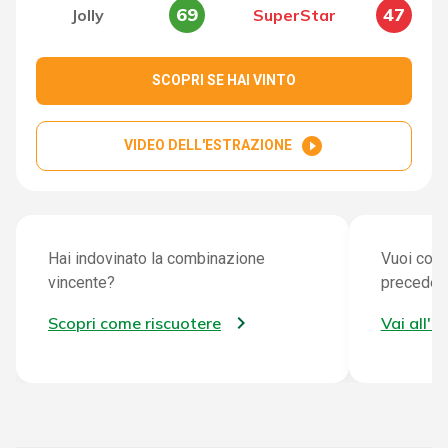
69
47
Jolly
SuperStar
SCOPRI SE HAI VINTO
play_circle_filled
VIDEO DELL'ESTRAZIONE
Hai indovinato la combinazione
Vuoi cont
vincente?
preceden
Scopri come riscuotere
Vai all'a