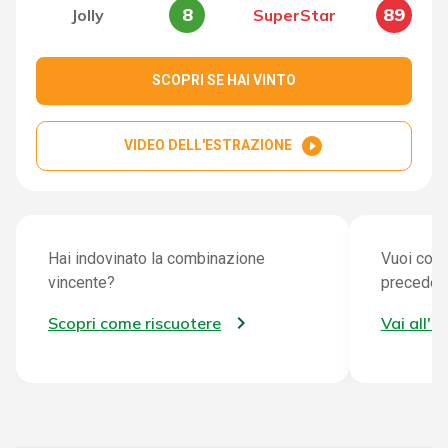
8
89
Jolly
SuperStar
SCOPRI SE HAI VINTO
play_circle_filled
VIDEO DELL'ESTRAZIONE
Hai indovinato la combinazione
Vuoi cont
vincente?
preceden
Scopri come riscuotere
Vai all'a