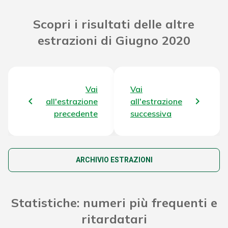
Riporto Jackpot Concorso precedente
49.330.538,64 €
Scopri i risultati delle altre
estrazioni di Giugno 2020
Attribuzione da D.D:
2011/49938/Giochi/Ena del 16/12/11
3.624,24 €
art. 2 comma 2
Montepremi totale del Concorso
53.807.320,08 €
Vai
Vai
all'estrazione
all'estrazione
precedente
successiva
ARCHIVIO ESTRAZIONI
Statistiche: numeri più frequenti e
ritardatari