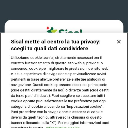
Win for Life
Accessibilità
Vincitori
Play Your Date
Cookies
News
Sisal mette al centro la tua privacy:
Privacy
scegli tu quali dati condividere
Utilizziamo cookie tecnici, strettamente necessari per il
corretto funzionamento di questo sito web e, previo tuo
IL GIOCO È VIETATO AI MINORI E PUÒ CAUSARE
consenso, cookie per migliorare le prestazioni del sito web
DIPENDENZA PATOLOGICA
e la tua esperienza di navigazione e per visualizzare avvisi
pertinenti in base alle tue preferenze e alle tue abitudini di
navigazione. Questi cookie possono essere di prima parte
(cioè gestiti direttamente da noi) o di terze parti (cioè gestiti
© Copyright Sisal Italia S.p.A. - P.I. 02433760135
da terze parti di fiducia). Puoi scegliere se accettare tutti i
Mappa
cookie oppure puoi selezionare le tue preferenze per ogni
Privacy
Cookies
del
categoria di cookie cliccando su "Impostazioni cookie".
sito
Puoi procedere con la navigazione in assenza di cookie
diversi da quelli tecnici, attraverso la chiusura di questo
banner (cliccando sulla “X”). Per maggiori informazioni puoi