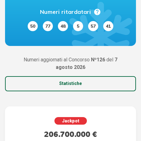
help
Numeri ritardatari
50
77
48
5
57
41
Numeri aggiornati al Concorso
Nº126
del
7
agosto 2026
Statistiche
Jackpot
206.700.000 €