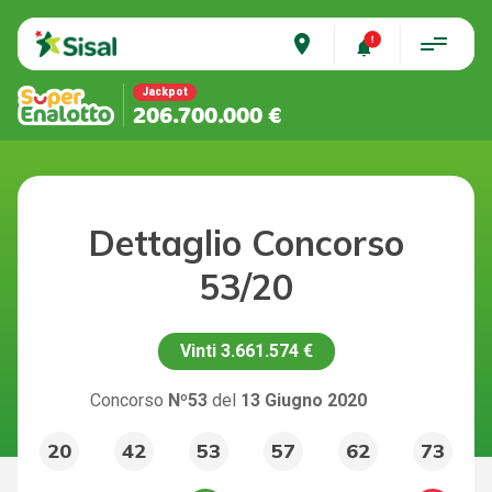
place
Jackpot
206.700.000 €
Dettaglio Concorso
53/20
Vinti
3.661.574 €
Concorso
Nº53
del
13 Giugno 2020
20
42
53
57
62
73