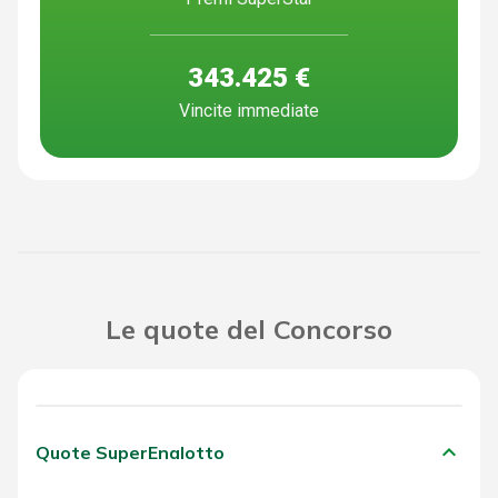
343.425 €
Vincite immediate
Le quote del Concorso
keyboard_arrow_down
Quote SuperEnalotto