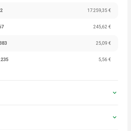
2
17.259,35 €
67
245,62 €
383
25,09 €
.235
5,56 €
keyboard_arrow_down
ITORI
VALORI IN EURO
0
-
keyboard_arrow_down
ITORI
VALORI IN EURO