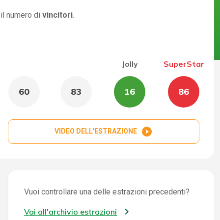
 il numero di
vincitori
.
Jolly
SuperStar
60
83
16
86
play_circle_filled
VIDEO DELL'ESTRAZIONE
Vuoi controllare una delle estrazioni precedenti?
Vai all'archivio estrazioni