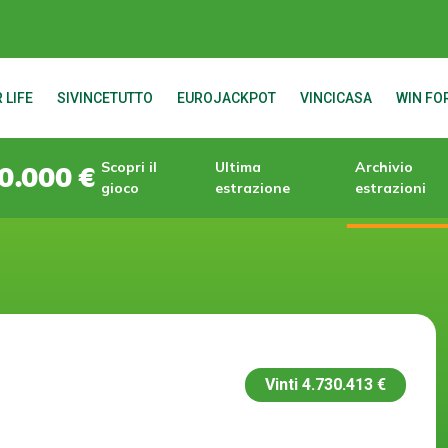
 LIFE
SIVINCETUTTO
EUROJACKPOT
VINCICASA
WIN FOR
Scopri il
Ultima
Archivio
0.000 €
gioco
estrazione
estrazioni
Vinti
4.730.413 €