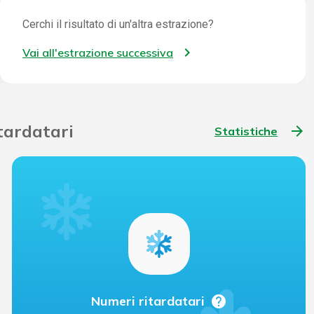
Cerchi il risultato di un'altra estrazione?
Vai all'estrazione successiva
itardatari
arrow_forward
Statistiche
help
Numeri ritardatari