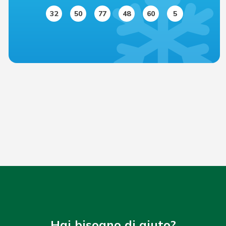
32
50
77
48
60
5
Hai bisogno di aiuto?