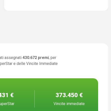
ati assegnati
430.672 premi
, per
uperStar e delle Vincite Immediate
431 €
373.450 €
uperStar
Vincite immediate