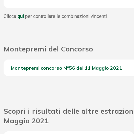
4 Stella
Vincite Immediate
14.
Clicca
qui
per controllare le combinazioni vincenti.
3 Stella
8
2 Stella
1.
Montepremi del Concorso
1 Stella
9.
0 Stella
23.
Montepremi concorso Nº56 del 11 Maggio 2021
Del Concorso
Riporto Jackpot Concorso precedente
Scopri i risultati delle altre estrazion
Attribuzione da D.D: 2011/49938/Giochi/Ena del 16/12
Maggio 2021
Montepremi totale del Concorso