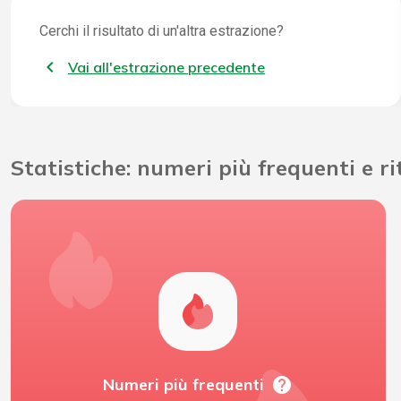
Cerchi il risultato di un'altra estrazione?
Vai all'estrazione precedente
Statistiche: numeri più frequenti e r
help
Numeri più frequenti