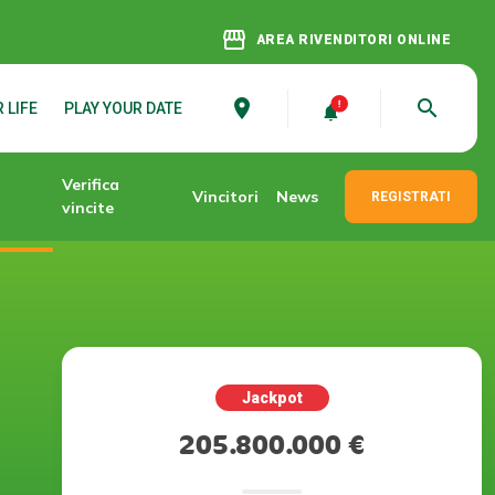
storefront
AREA RIVENDITORI ONLINE
place
search
 LIFE
PLAY YOUR DATE
Verifica
Vincitori
News
REGISTRATI
vincite
Jackpot
205.800.000 €