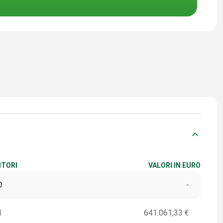
keyboard_arrow_down
ITORI
VALORI IN EURO
0
-
1
641.061,33 €