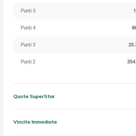
Punti 5
1
Punti 4
8
Punti 3
25.
Punti 2
354
Quote SuperStar
CATEGORIA
VINC
5 Stella
Vincite Immediate
CATEGORIA
VINC