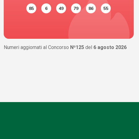
85
6
49
79
86
55
Numeri aggiornati al Concorso
Nº125
del
6 agosto 2026