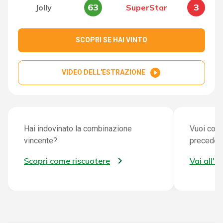
63
3
Jolly
SuperStar
SCOPRI SE HAI VINTO
play_circle_filled
VIDEO DELL'ESTRAZIONE
Hai indovinato la combinazione
Vuoi cont
vincente?
preceden
Scopri come riscuotere
Vai all'a