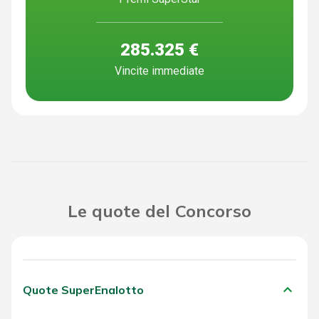
285.325 €
Vincite immediate
Le quote del Concorso
keyboard_arrow_down
Quote SuperEnalotto