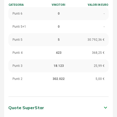
CATEGORIA
VINCITORI
VALORI IN EURO
Punti 6
0
-
Punti 5+1
0
-
Punti 5
5
30.792,36 €
Punti 4
423
368,25 €
Punti 3
18.123
25,99 €
Punti 2
302.022
5,00 €
keyboard_arrow_down
Quote SuperStar
CATEGORIA
VINCITORI
VALORI IN EURO