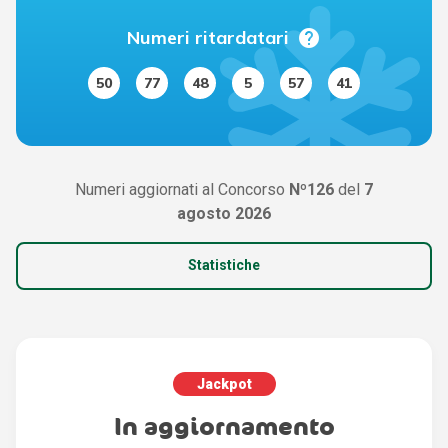
help
Numeri ritardatari
50
77
48
5
57
41
Numeri aggiornati al Concorso
Nº126
del
7
agosto 2026
Statistiche
Jackpot
In aggiornamento