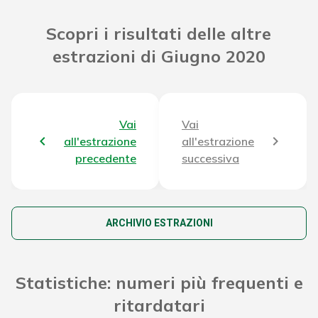
Riporto Jackpot Concorso precedente
56.001.349,19 €
Scopri i risultati delle altre
estrazioni di Giugno 2020
Attribuzione da D.D:
2011/49938/Giochi/Ena del 16/12/11
3.624,24 €
art. 2 comma 2
Montepremi totale del Concorso
59.670.729,83 €
Vai
Vai
all'estrazione
all'estrazione
precedente
successiva
ARCHIVIO ESTRAZIONI
Statistiche: numeri più frequenti e
ritardatari