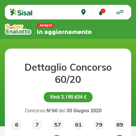
place
Jackpot
In aggiornamento
Dettaglio Concorso
60/20
Vinti
3.190.634 €
Concorso
Nº60
del
30 Giugno 2020
6
7
57
61
79
89