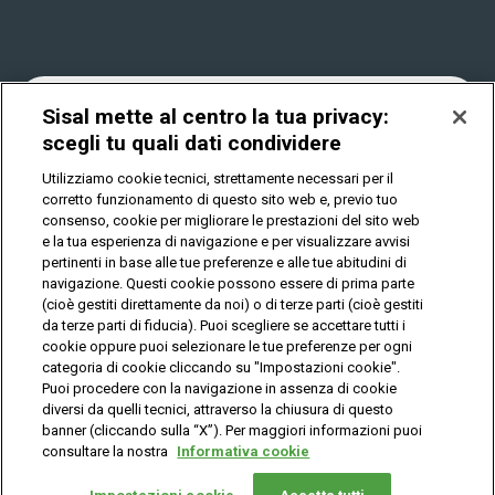
Win for Life
Accessibilità
Vincitori
Play Your Date
Cookies
News
Sisal mette al centro la tua privacy:
scegli tu quali dati condividere
Utilizziamo cookie tecnici, strettamente necessari per il
Privacy
corretto funzionamento di questo sito web e, previo tuo
consenso, cookie per migliorare le prestazioni del sito web
e la tua esperienza di navigazione e per visualizzare avvisi
pertinenti in base alle tue preferenze e alle tue abitudini di
IL GIOCO È VIETATO AI MINORI E PUÒ CAUSARE
DIPENDENZA PATOLOGICA
navigazione. Questi cookie possono essere di prima parte
(cioè gestiti direttamente da noi) o di terze parti (cioè gestiti
da terze parti di fiducia). Puoi scegliere se accettare tutti i
cookie oppure puoi selezionare le tue preferenze per ogni
© Copyright Sisal Italia S.p.A. - P.I. 02433760135
categoria di cookie cliccando su "Impostazioni cookie".
Mappa
Puoi procedere con la navigazione in assenza di cookie
Privacy
Cookies
del
diversi da quelli tecnici, attraverso la chiusura di questo
sito
banner (cliccando sulla “X”). Per maggiori informazioni puoi
consultare la nostra
Informativa cookie
Vuoi giocare
online?