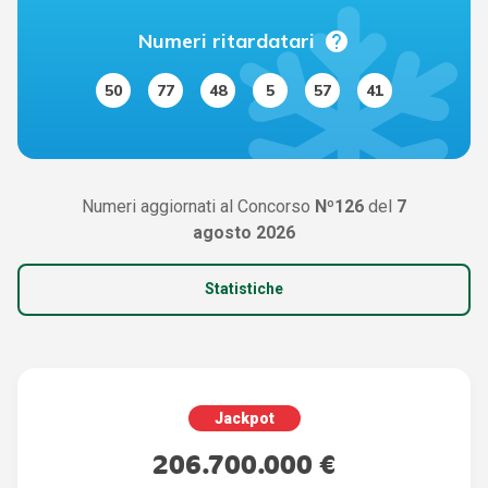
help
Numeri ritardatari
50
77
48
5
57
41
Numeri aggiornati al Concorso
Nº126
del
7
agosto 2026
Statistiche
Jackpot
206.700.000 €