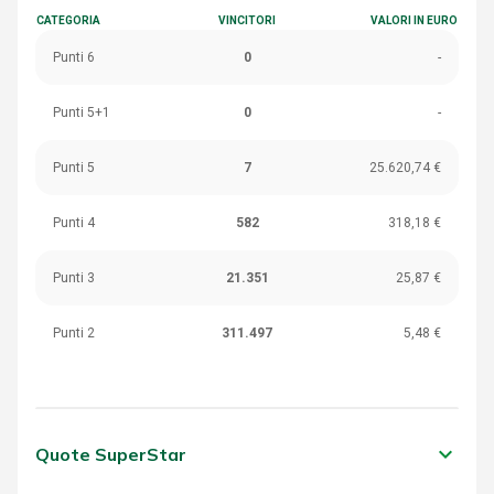
CATEGORIA
VINCITORI
VALORI IN EURO
Punti 6
0
-
Punti 5+1
0
-
Punti 5
7
25.620,74 €
Punti 4
582
318,18 €
Punti 3
21.351
25,87 €
Punti 2
311.497
5,48 €
keyboard_arrow_down
Quote SuperStar
CATEGORIA
VINCITORI
VALORI IN EURO