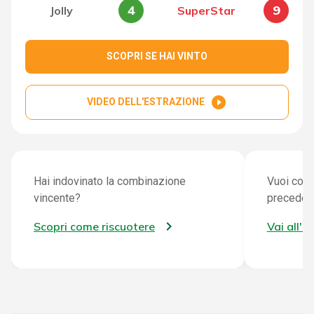
4
9
Jolly
SuperStar
SCOPRI SE HAI VINTO
play_circle_filled
VIDEO DELL'ESTRAZIONE
Hai indovinato la combinazione
Vuoi cont
vincente?
preceden
Scopri come riscuotere
Vai all'a