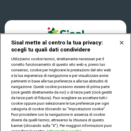
Win for Life
Accessibilità
Vincitori
Play Your Date
Cookies
News
Sisal mette al centro la tua privacy:
Privacy
scegli tu quali dati condividere
Utilizziamo cookie tecnici, strettamente necessari per il
corretto funzionamento di questo sito web e, previo tuo
IL GIOCO È VIETATO AI MINORI E PUÒ CAUSARE
consenso, cookie per migliorare le prestazioni del sito web
DIPENDENZA PATOLOGICA
e la tua esperienza di navigazione e per visualizzare avvisi
pertinenti in base alle tue preferenze e alle tue abitudini di
navigazione. Questi cookie possono essere di prima parte
(cioè gestiti direttamente da noi) o di terze parti (cioè gestiti
© Copyright Sisal Italia S.p.A. - P.I. 02433760135
da terze parti di fiducia). Puoi scegliere se accettare tutti i
Mappa
cookie oppure puoi selezionare le tue preferenze per ogni
Privacy
Cookies
del
categoria di cookie cliccando su "Impostazioni cookie".
sito
Puoi procedere con la navigazione in assenza di cookie
diversi da quelli tecnici, attraverso la chiusura di questo
banner (cliccando sulla “X”). Per maggiori informazioni puoi