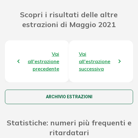
Riporto Jackpot Concorso precedente
30.409.005,49 €
Scopri i risultati delle altre
estrazioni di Maggio 2021
Attribuzione da D.D:
2011/49938/Giochi/Ena del 16/12/11
11.681,24 €
art. 2 comma 2
Montepremi totale del Concorso
34.690.809,93 €
Vai
Vai
all'estrazione
all'estrazione
precedente
successiva
ARCHIVIO ESTRAZIONI
Statistiche: numeri più frequenti e
ritardatari