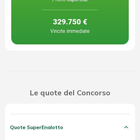
329.750 €
Vincite immediate
Le quote del Concorso
keyboard_arrow_down
Quote SuperEnalotto