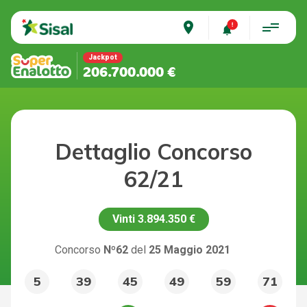
place
Jackpot
206.700.000 €
Dettaglio Concorso
62/21
Vinti
3.894.350 €
Concorso
Nº62
del
25 Maggio 2021
5
39
45
49
59
71