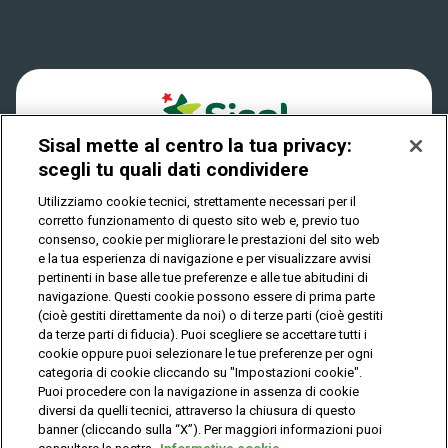
Win for Life
Accessibilità
Vincitori
Play Your Date
Cookies
News
Sisal mette al centro la tua privacy:
Privacy
scegli tu quali dati condividere
Utilizziamo cookie tecnici, strettamente necessari per il
corretto funzionamento di questo sito web e, previo tuo
IL GIOCO È VIETATO AI MINORI E PUÒ CAUSARE
consenso, cookie per migliorare le prestazioni del sito web
DIPENDENZA PATOLOGICA
e la tua esperienza di navigazione e per visualizzare avvisi
pertinenti in base alle tue preferenze e alle tue abitudini di
navigazione. Questi cookie possono essere di prima parte
(cioè gestiti direttamente da noi) o di terze parti (cioè gestiti
© Copyright Sisal Italia S.p.A. - P.I. 02433760135
da terze parti di fiducia). Puoi scegliere se accettare tutti i
Mappa
cookie oppure puoi selezionare le tue preferenze per ogni
Privacy
Cookies
del
categoria di cookie cliccando su "Impostazioni cookie".
sito
Puoi procedere con la navigazione in assenza di cookie
diversi da quelli tecnici, attraverso la chiusura di questo
banner (cliccando sulla “X”). Per maggiori informazioni puoi