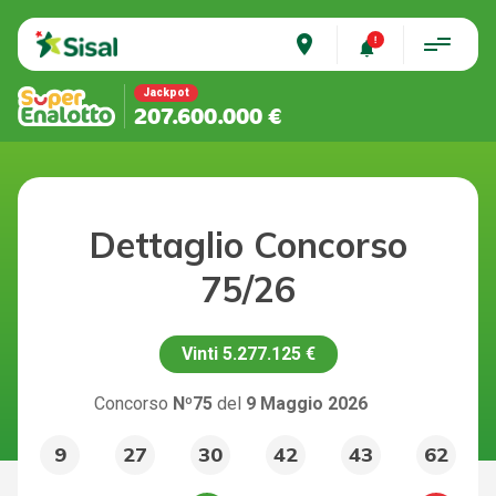
place
Jackpot
207.600.000 €
Dettaglio Concorso
75/26
Vinti
5.277.125 €
Concorso
Nº75
del
9 Maggio 2026
9
27
30
42
43
62