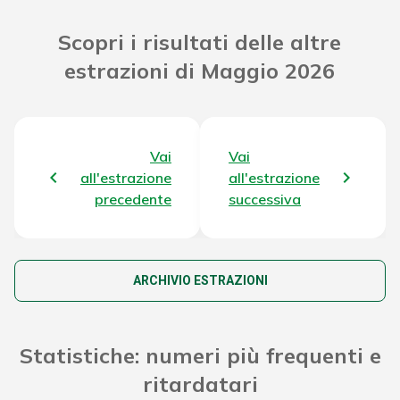
Riporto Jackpot Concorso
161.164.119,20 €
Scopri i risultati delle altre
precedente
estrazioni di Maggio 2026
Attribuzione da D.D:
2011/49938/Giochi/Ena del
7.371,34 €
16/12/11 art. 2 comma 2
Vai
Vai
Montepremi totale del Concorso
166.316.206,14 €
all'estrazione
all'estrazione
precedente
successiva
ARCHIVIO ESTRAZIONI
Statistiche: numeri più frequenti e
ritardatari