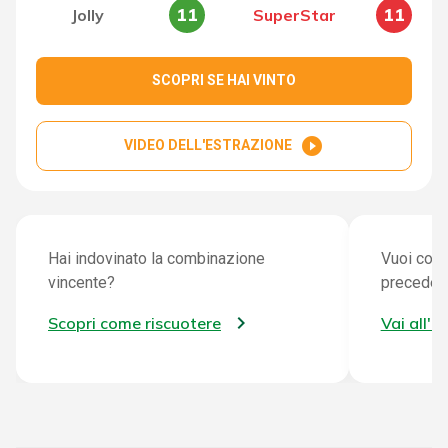
11
11
Jolly
SuperStar
SCOPRI SE HAI VINTO
play_circle_filled
VIDEO DELL'ESTRAZIONE
Hai indovinato la combinazione
Vuoi cont
vincente?
preceden
Scopri come riscuotere
Vai all'a