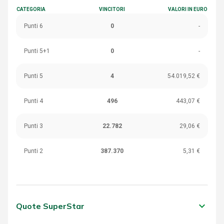
CATEGORIA
VINCITORI
VALORI IN EURO
Punti 6
0
-
Punti 5+1
0
-
Punti 5
4
54.019,52 €
Punti 4
496
443,07 €
Punti 3
22.782
29,06 €
Punti 2
387.370
5,31 €
keyboard_arrow_down
Quote SuperStar
CATEGORIA
VINCITORI
VALORI IN EURO