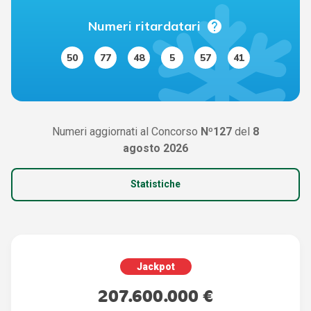
help
Numeri ritardatari
50
77
48
5
57
41
Numeri aggiornati al Concorso
Nº127
del
8
agosto 2026
Statistiche
Jackpot
207.600.000 €