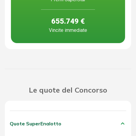
655.749 €
Vincite immediate
Le quote del Concorso
keyboard_arrow_down
Quote SuperEnalotto