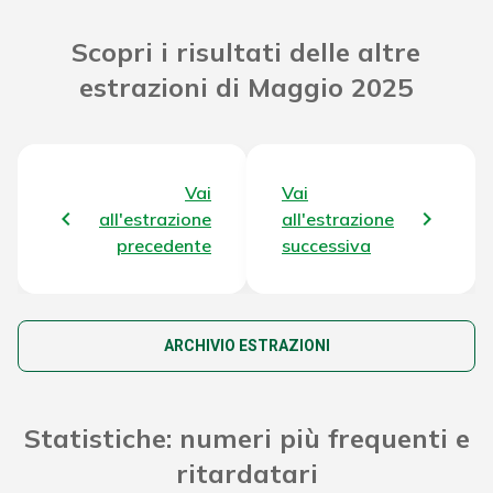
Riporto Jackpot Concorso precedente
30.849.551,73 €
Scopri i risultati delle altre
estrazioni di Maggio 2025
Attribuzione da D.D:
2011/49938/Giochi/Ena del 16/12/11
60.382,74 €
art. 2 comma 2
Montepremi totale del Concorso
34.925.189,07 €
Vai
Vai
all'estrazione
all'estrazione
precedente
successiva
ARCHIVIO ESTRAZIONI
Statistiche: numeri più frequenti e
ritardatari