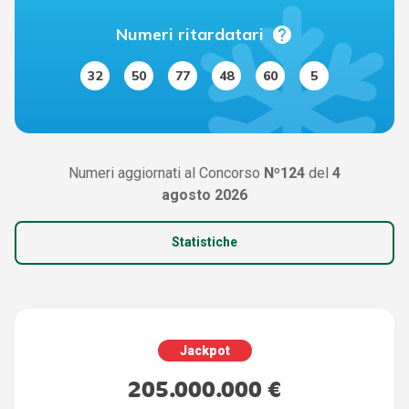
help
Numeri ritardatari
32
50
77
48
60
5
Numeri aggiornati al Concorso
Nº124
del
4
agosto 2026
Statistiche
Jackpot
205.000.000 €