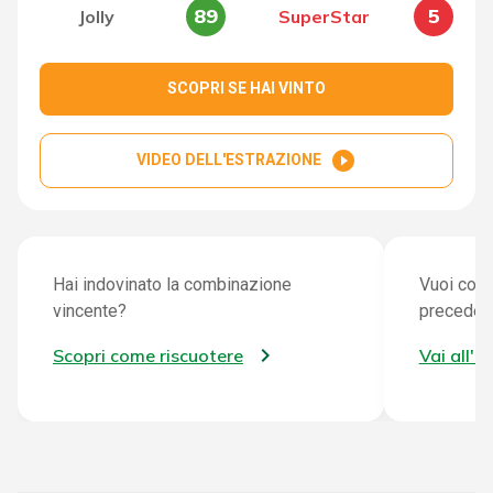
89
5
Jolly
SuperStar
SCOPRI SE HAI VINTO
play_circle_filled
VIDEO DELL'ESTRAZIONE
Hai indovinato la combinazione
Vuoi cont
vincente?
preceden
Scopri come riscuotere
Vai all'a