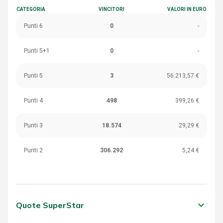
CATEGORIA
VINCITORI
VALORI IN EURO
Punti 6
0
-
Punti 5+1
0
-
Punti 5
3
56.213,57 €
Punti 4
498
399,26 €
Punti 3
18.574
29,29 €
Punti 2
306.292
5,24 €
keyboard_arrow_down
Quote SuperStar
CATEGORIA
VINCITORI
VALORI IN EURO