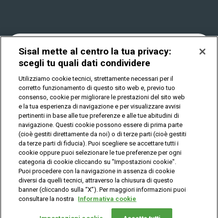
Win for Life
Accessibilità
Vincitori
Play Your Date
Cookies
News
Sisal mette al centro la tua privacy:
scegli tu quali dati condividere
Utilizziamo cookie tecnici, strettamente necessari per il
Privacy
corretto funzionamento di questo sito web e, previo tuo
consenso, cookie per migliorare le prestazioni del sito web
e la tua esperienza di navigazione e per visualizzare avvisi
pertinenti in base alle tue preferenze e alle tue abitudini di
IL GIOCO È VIETATO AI MINORI E PUÒ CAUSARE
DIPENDENZA PATOLOGICA
navigazione. Questi cookie possono essere di prima parte
(cioè gestiti direttamente da noi) o di terze parti (cioè gestiti
da terze parti di fiducia). Puoi scegliere se accettare tutti i
cookie oppure puoi selezionare le tue preferenze per ogni
© Copyright Sisal Italia S.p.A. - P.I. 02433760135
categoria di cookie cliccando su "Impostazioni cookie".
Mappa
Puoi procedere con la navigazione in assenza di cookie
Privacy
Cookies
del
diversi da quelli tecnici, attraverso la chiusura di questo
sito
banner (cliccando sulla “X”). Per maggiori informazioni puoi
consultare la nostra
Informativa cookie
Vuoi giocare
online?