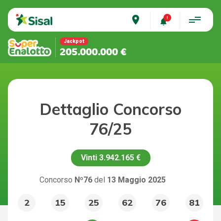
place
Jackpot
205.000.000 €
Dettaglio Concorso
76/25
Vinti
3.942.165 €
Concorso
Nº76
del
13 Maggio 2025
2
15
25
62
76
81