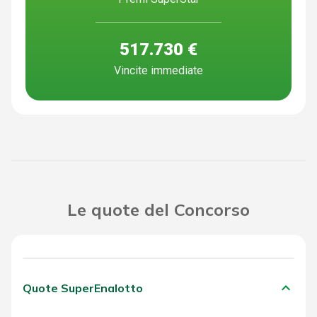
517.730 €
Vincite immediate
Le quote del Concorso
keyboard_arrow_down
Quote SuperEnalotto