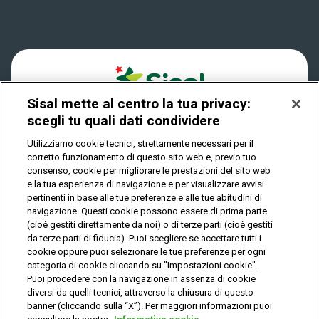
Win for Life
Accessibilità
Vincitori
Play Your Date
Cookies
News
Sisal mette al centro la tua privacy:
Privacy
scegli tu quali dati condividere
Utilizziamo cookie tecnici, strettamente necessari per il
corretto funzionamento di questo sito web e, previo tuo
IL GIOCO È VIETATO AI MINORI E PUÒ CAUSARE
consenso, cookie per migliorare le prestazioni del sito web
DIPENDENZA PATOLOGICA
e la tua esperienza di navigazione e per visualizzare avvisi
pertinenti in base alle tue preferenze e alle tue abitudini di
navigazione. Questi cookie possono essere di prima parte
(cioè gestiti direttamente da noi) o di terze parti (cioè gestiti
© Copyright Sisal Italia S.p.A. - P.I. 02433760135
da terze parti di fiducia). Puoi scegliere se accettare tutti i
Mappa
cookie oppure puoi selezionare le tue preferenze per ogni
Privacy
Cookies
del
categoria di cookie cliccando su "Impostazioni cookie".
sito
Puoi procedere con la navigazione in assenza di cookie
diversi da quelli tecnici, attraverso la chiusura di questo
banner (cliccando sulla “X”). Per maggiori informazioni puoi