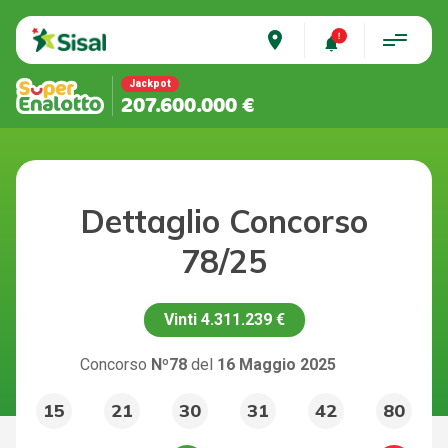
place
Jackpot
207.600.000 €
Dettaglio Concorso
78/25
Vinti
4.311.239 €
Concorso
Nº78
del
16 Maggio 2025
15
21
30
31
42
80