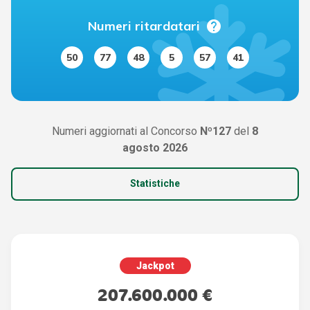
help
Numeri ritardatari
50
77
48
5
57
41
Numeri aggiornati al Concorso
Nº127
del
8
agosto 2026
Statistiche
Jackpot
207.600.000 €