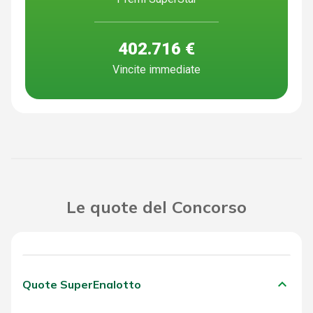
402.716 €
Vincite immediate
Le quote del Concorso
keyboard_arrow_down
Quote SuperEnalotto