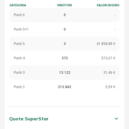
CATEGORIA
VINCITORI
VALORI IN EURO
Punti 6
0
-
Punti 5+1
0
-
Punti 5
3
41.858,88 €
Punti 4
272
572,67 €
Punti 3
13.122
31,46 €
Punti 2
213.842
5,59 €
keyboard_arrow_down
Quote SuperStar
CATEGORIA
VINCITORI
VALORI IN EURO