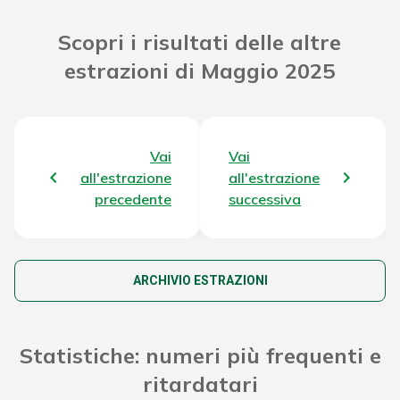
Riporto Jackpot Concorso precedente
32.438.641,53 €
Scopri i risultati delle altre
estrazioni di Maggio 2025
Attribuzione da D.D:
2011/49938/Giochi/Ena del 16/12/11
60.382,74 €
art. 2 comma 2
Montepremi totale del Concorso
35.488.944,27 €
Vai
Vai
all'estrazione
all'estrazione
precedente
successiva
ARCHIVIO ESTRAZIONI
Statistiche: numeri più frequenti e
ritardatari