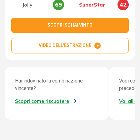
69
42
Jolly
SuperStar
SCOPRI SE HAI VINTO
play_circle_filled
VIDEO DELL'ESTRAZIONE
Hai indovinato la combinazione
Vuoi cont
vincente?
preceden
Scopri come riscuotere
Vai all'a