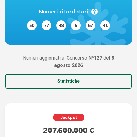
help
Numeri ritardatari
50
77
48
5
57
41
Numeri aggiornati al Concorso
Nº127
del
8
agosto 2026
Statistiche
Jackpot
207.600.000 €