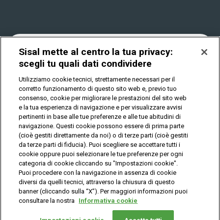
Win for Life
Accessibilità
Vincitori
Play Your Date
Cookies
News
Sisal mette al centro la tua privacy:
scegli tu quali dati condividere
Utilizziamo cookie tecnici, strettamente necessari per il
Privacy
corretto funzionamento di questo sito web e, previo tuo
consenso, cookie per migliorare le prestazioni del sito web
e la tua esperienza di navigazione e per visualizzare avvisi
pertinenti in base alle tue preferenze e alle tue abitudini di
IL GIOCO È VIETATO AI MINORI E PUÒ CAUSARE
DIPENDENZA PATOLOGICA
navigazione. Questi cookie possono essere di prima parte
(cioè gestiti direttamente da noi) o di terze parti (cioè gestiti
da terze parti di fiducia). Puoi scegliere se accettare tutti i
cookie oppure puoi selezionare le tue preferenze per ogni
© Copyright Sisal Italia S.p.A. - P.I. 02433760135
categoria di cookie cliccando su "Impostazioni cookie".
Mappa
Puoi procedere con la navigazione in assenza di cookie
Privacy
Cookies
del
diversi da quelli tecnici, attraverso la chiusura di questo
sito
banner (cliccando sulla “X”). Per maggiori informazioni puoi
consultare la nostra
Informativa cookie
Vuoi giocare
online?