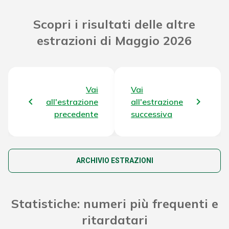
Riporto Jackpot Concorso
167.402.685,75 €
Scopri i risultati delle altre
precedente
estrazioni di Maggio 2026
Attribuzione da D.D:
2011/49938/Giochi/Ena del
7.371,34 €
16/12/11 art. 2 comma 2
Vai
Vai
Montepremi totale del Concorso
170.968.438,69 €
all'estrazione
all'estrazione
precedente
successiva
ARCHIVIO ESTRAZIONI
Statistiche: numeri più frequenti e
ritardatari