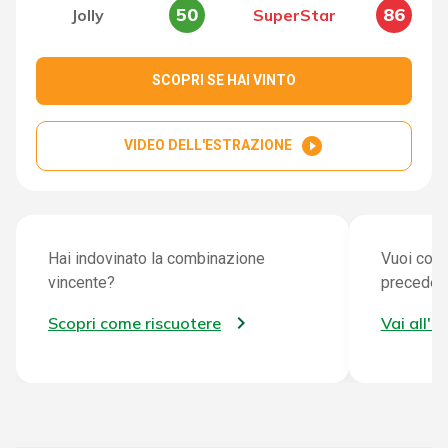
50
86
Jolly
SuperStar
SCOPRI SE HAI VINTO
play_circle_filled
VIDEO DELL'ESTRAZIONE
Hai indovinato la combinazione
Vuoi cont
vincente?
preceden
Scopri come riscuotere
Vai all'a