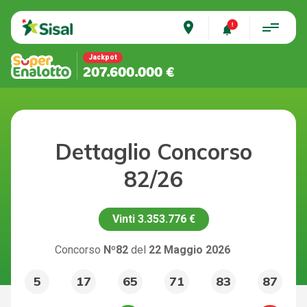
place
Jackpot
207.600.000 €
Dettaglio Concorso
82/26
Vinti
3.353.776 €
Concorso
Nº82
del
22 Maggio 2026
5
17
65
71
83
87