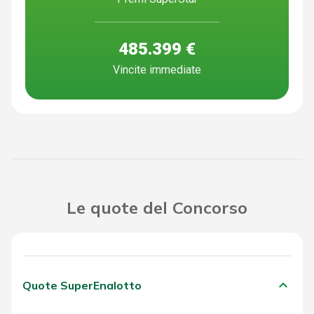
485.399 €
Vincite immediate
Le quote del Concorso
keyboard_arrow_down
Quote SuperEnalotto