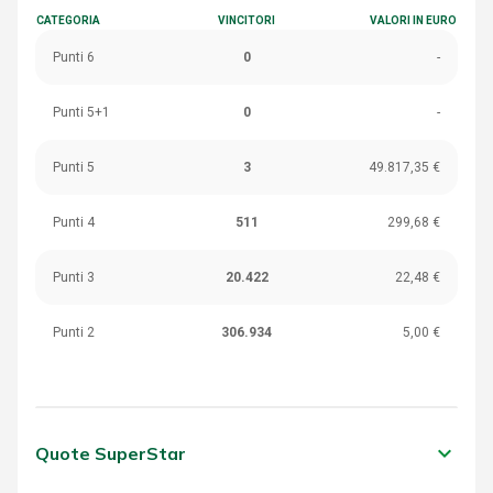
CATEGORIA
VINCITORI
VALORI IN EURO
Punti 6
0
-
Punti 5+1
0
-
Punti 5
3
49.817,35 €
Punti 4
511
299,68 €
Punti 3
20.422
22,48 €
Punti 2
306.934
5,00 €
keyboard_arrow_down
Quote SuperStar
CATEGORIA
VINCITORI
VALORI IN EURO