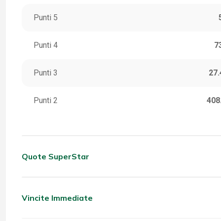
Punti 5
Punti 4
7
Punti 3
27.
Punti 2
408
Quote SuperStar
CATEGORIA
VINC
5 Stella
Vincite Immediate
CATEGORIA
VINC