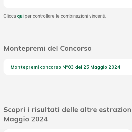
4 Stella
1
WinBox
230
Clicca
qui
per controllare le combinazioni vincenti.
3 Stella
1
Vincite Seconda Chance
16.
2 Stella
1.
Montepremi del Concorso
1 Stella
10.
0 Stella
22.
Montepremi concorso Nº83 del 25 Maggio 2024
Del Concorso
Riporto Jackpot Concorso precedente
Scopri i risultati delle altre estrazion
Attribuzione da D.D: 2011/49938/Giochi/Ena del 16/12
Maggio 2024
Montepremi totale del Concorso