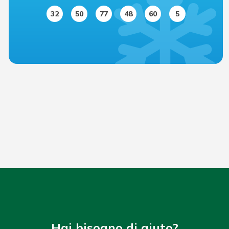
32
50
77
48
60
5
Hai bisogno di aiuto?