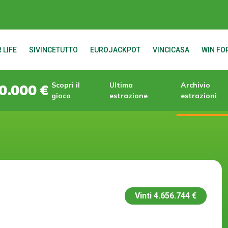
 LIFE
SIVINCETUTTO
EUROJACKPOT
VINCICASA
WIN FOR
Scopri il
Ultima
Archivio
0.000 €
gioco
estrazione
estrazioni
Vinti
4.656.744 €