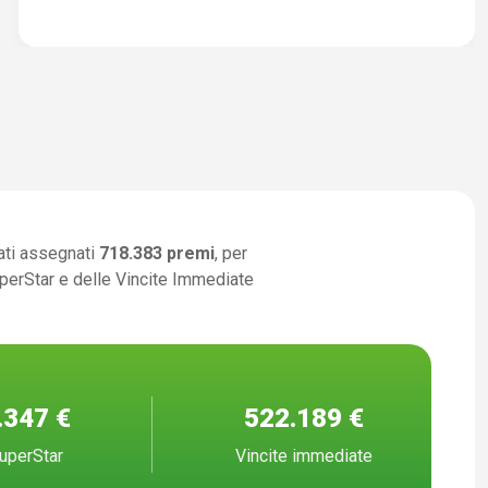
ati assegnati
718.383 premi
, per
uperStar e delle Vincite Immediate
.347 €
522.189 €
uperStar
Vincite immediate