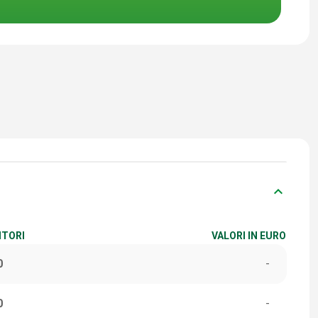
keyboard_arrow_down
ITORI
VALORI IN EURO
0
-
0
-