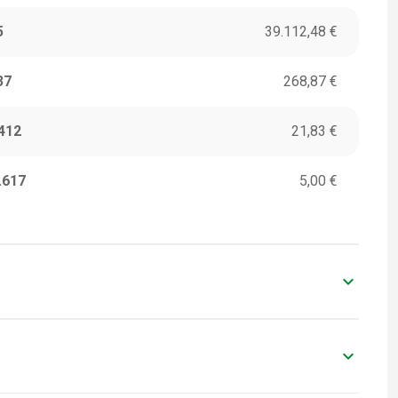
5
39.112,48 €
37
268,87 €
412
21,83 €
.617
5,00 €
keyboard_arrow_down
ITORI
VALORI IN EURO
0
-
keyboard_arrow_down
ITORI
VALORI IN EURO