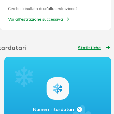
Cerchi il risultato di un'altra estrazione?
Vai all'estrazione successiva
itardatari
arrow_forward
Statistiche
help
Numeri ritardatari