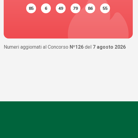
85
6
49
79
86
55
Numeri aggiornati al Concorso
Nº126
del
7 agosto 2026