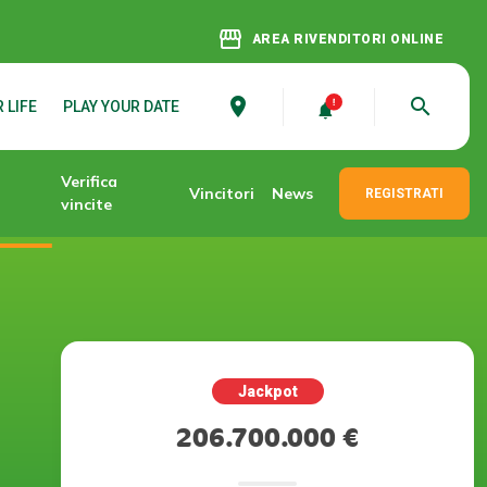
storefront
AREA RIVENDITORI ONLINE
place
search
 LIFE
PLAY YOUR DATE
Verifica
Vincitori
News
REGISTRATI
vincite
Jackpot
206.700.000 €