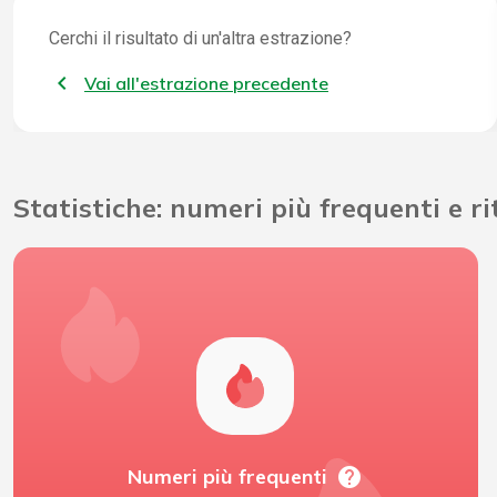
Cerchi il risultato di un'altra estrazione?
Vai all'estrazione precedente
Statistiche: numeri più frequenti e r
help
Numeri più frequenti