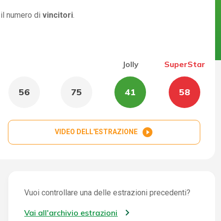
 il numero di
vincitori
.
Jolly
SuperStar
56
75
41
58
play_circle_filled
VIDEO DELL'ESTRAZIONE
Vuoi controllare una delle estrazioni precedenti?
Vai all'archivio estrazioni