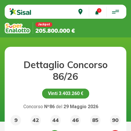
place
Jackpot
205.800.000 €
Dettaglio Concorso
86/26
Vinti
3.403.260 €
Concorso
Nº86
del
29 Maggio 2026
9
42
44
46
85
90