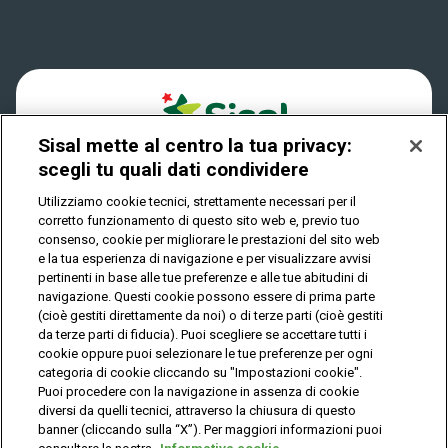
Win for Life
Accessibilità
Vincitori
Play Your Date
Cookies
News
Sisal mette al centro la tua privacy:
Privacy
scegli tu quali dati condividere
Utilizziamo cookie tecnici, strettamente necessari per il
corretto funzionamento di questo sito web e, previo tuo
IL GIOCO È VIETATO AI MINORI E PUÒ CAUSARE
consenso, cookie per migliorare le prestazioni del sito web
DIPENDENZA PATOLOGICA
e la tua esperienza di navigazione e per visualizzare avvisi
pertinenti in base alle tue preferenze e alle tue abitudini di
navigazione. Questi cookie possono essere di prima parte
(cioè gestiti direttamente da noi) o di terze parti (cioè gestiti
© Copyright Sisal Italia S.p.A. - P.I. 02433760135
da terze parti di fiducia). Puoi scegliere se accettare tutti i
Mappa
cookie oppure puoi selezionare le tue preferenze per ogni
Privacy
Cookies
del
categoria di cookie cliccando su "Impostazioni cookie".
sito
Puoi procedere con la navigazione in assenza di cookie
diversi da quelli tecnici, attraverso la chiusura di questo
banner (cliccando sulla “X”). Per maggiori informazioni puoi