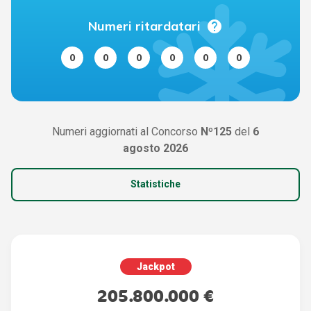
help
Numeri ritardatari
0
0
0
0
0
0
Numeri aggiornati al Concorso
Nº125
del
6
agosto 2026
Statistiche
Jackpot
205.800.000 €