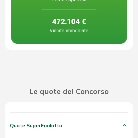
472.104 €
Vincite immediate
Le quote del Concorso
keyboard_arrow_down
Quote SuperEnalotto