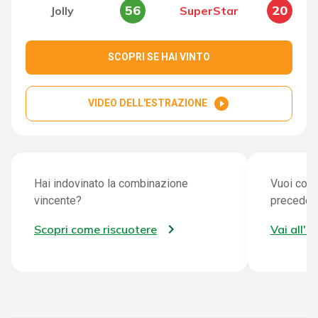
56
20
Jolly
SuperStar
SCOPRI SE HAI VINTO
play_circle_filled
VIDEO DELL'ESTRAZIONE
Hai indovinato la combinazione
Vuoi cont
vincente?
preceden
Scopri come riscuotere
Vai all'a