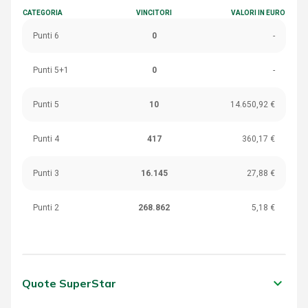
CATEGORIA
VINCITORI
VALORI IN EURO
Punti 6
0
-
Punti 5+1
0
-
Punti 5
10
14.650,92 €
Punti 4
417
360,17 €
Punti 3
16.145
27,88 €
Punti 2
268.862
5,18 €
keyboard_arrow_down
Quote SuperStar
CATEGORIA
VINCITORI
VALORI IN EURO