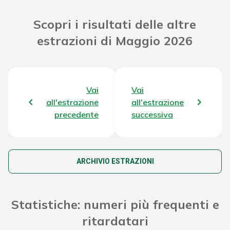
Riporto Jackpot Concorso
170.909.564,79 €
Scopri i risultati delle altre
precedente
estrazioni di Maggio 2026
Attribuzione da D.D:
2011/49938/Giochi/Ena del
7.371,34 €
16/12/11 art. 2 comma 2
Vai
Vai
Montepremi totale del Concorso
174.405.248,53 €
all'estrazione
all'estrazione
precedente
successiva
ARCHIVIO ESTRAZIONI
Statistiche: numeri più frequenti e
ritardatari