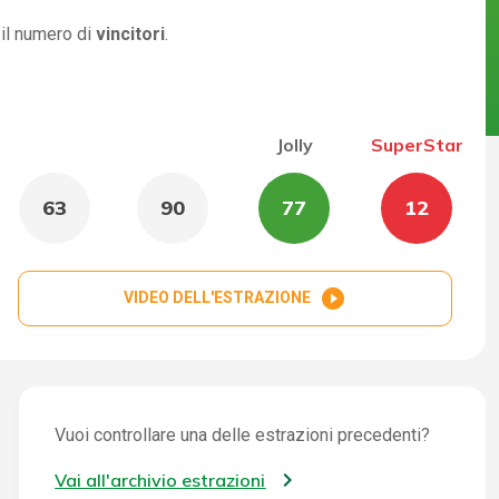
 il numero di
vincitori
.
Jolly
SuperStar
63
90
77
12
play_circle_filled
VIDEO DELL'ESTRAZIONE
Vuoi controllare una delle estrazioni precedenti?
Vai all'archivio estrazioni