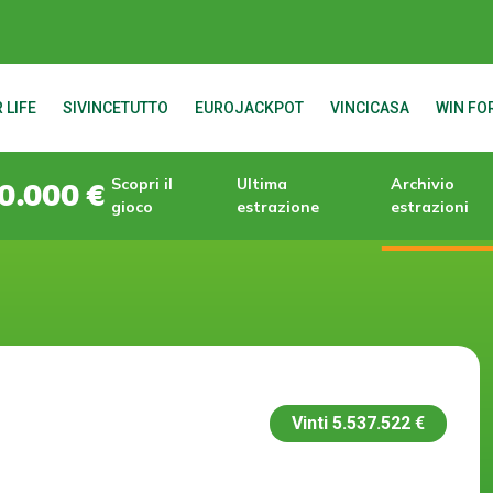
 LIFE
SIVINCETUTTO
EUROJACKPOT
VINCICASA
WIN FOR
Scopri il
Ultima
Archivio
0.000 €
gioco
estrazione
estrazioni
Vinti
5.537.522 €