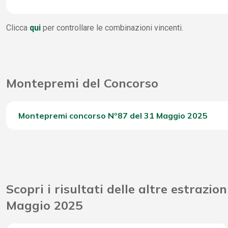
4 Stella
1
WinBox
239
Clicca
qui
per controllare le combinazioni vincenti.
3 Stella
1
Vincite Seconda Chance
15.
2 Stella
2.
Montepremi del Concorso
1 Stella
13.
0 Stella
25.
Montepremi concorso Nº87 del 31 Maggio 2025
Del Concorso
Riporto Jackpot Concorso precedente
Scopri i risultati delle altre estrazion
Attribuzione da D.D: 2011/49938/Giochi/Ena del 16/12
Maggio 2025
Montepremi totale del Concorso