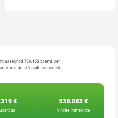
ati assegnati
750.152 premi
, per
uperStar e delle Vincite Immediate
.319 €
538.083 €
uperStar
Vincite immediate