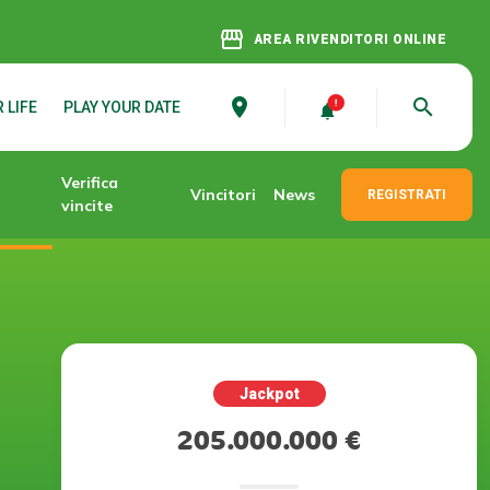
storefront
AREA RIVENDITORI ONLINE
place
search
 LIFE
PLAY YOUR DATE
Verifica
Vincitori
News
REGISTRATI
vincite
Jackpot
205.000.000 €