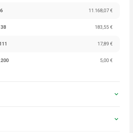
6
11.168,07 €
138
183,55 €
111
17,89 €
.200
5,00 €
keyboard_arrow_down
ITORI
VALORI IN EURO
2
139.600,88 €
keyboard_arrow_down
ITORI
VALORI IN EURO