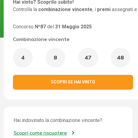
Hai vinto? Scoprilo subito!
Controlla la
combinazione vincente
, i
premi
assegnati e
Concorso
Nº87
del
31 Maggio 2025
Combinazione vincente
4
8
47
48
SCOPRI SE HAI VINTO
Hai indovinato la combinazione vincente?
Scopri come riscuotere