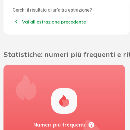
Cerchi il risultato di un'altra estrazione?
Vai all'estrazione precedente
Statistiche: numeri più frequenti e r
help
Numeri più frequenti