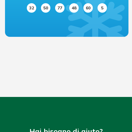
32
50
77
48
60
5
Hai bisogno di aiuto?