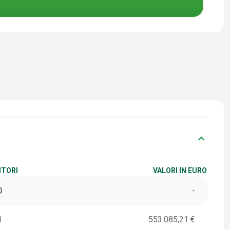
keyboard_arrow_down
ITORI
VALORI IN EURO
0
-
1
553.085,21 €