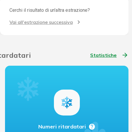
Cerchi il risultato di un'altra estrazione?
Vai all'estrazione successiva
itardatari
arrow_forward
Statistiche
help
Numeri ritardatari