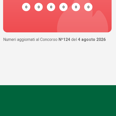
0
0
0
0
0
0
Numeri aggiornati al Concorso
Nº124
del
4 agosto 2026