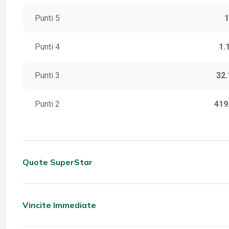
Punti 5
1
Punti 4
1.
Punti 3
32.
Punti 2
419
Quote SuperStar
CATEGORIA
VINC
5 Stella
Vincite Immediate
CATEGORIA
VINC