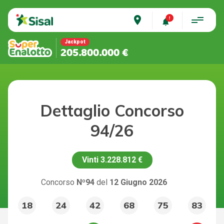
place
Jackpot
205.800.000 €
Dettaglio Concorso
94/26
Vinti
3.228.812 €
Concorso
Nº94
del
12 Giugno 2026
18
24
42
68
75
83