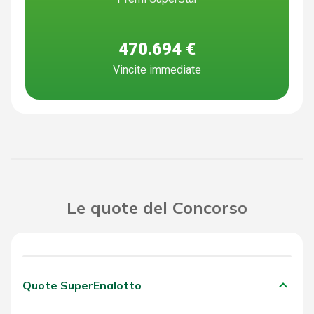
470.694 €
Vincite immediate
Le quote del Concorso
keyboard_arrow_down
Quote SuperEnalotto