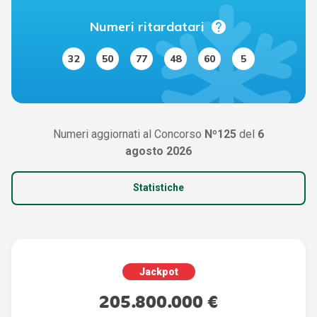
help
Numeri ritardatari
32
50
77
48
60
5
Numeri aggiornati al Concorso
Nº125
del
6
agosto 2026
Statistiche
Jackpot
205.800.000 €