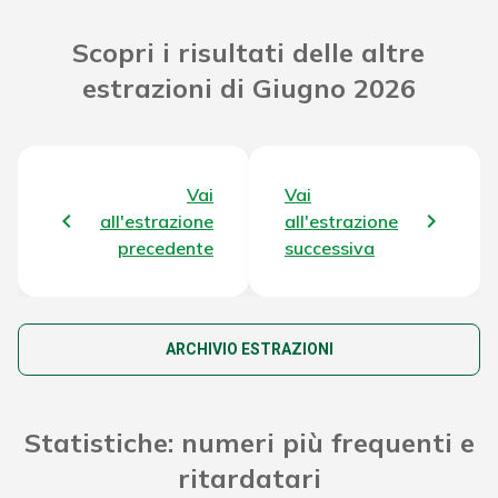
Riporto Jackpot Concorso
177.463.649,91 €
Scopri i risultati delle altre
precedente
estrazioni di Giugno 2026
Attribuzione da D.D:
2011/49938/Giochi/Ena del
8.241,22 €
16/12/11 art. 2 comma 2
Vai
Vai
Montepremi totale del Concorso
180.938.113,33 €
all'estrazione
all'estrazione
precedente
successiva
ARCHIVIO ESTRAZIONI
Statistiche: numeri più frequenti e
ritardatari