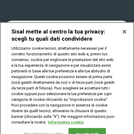
Win for Life
Accessibilità
Vincitori
Play Your Date
Cookies
News
Sisal mette al centro la tua privacy:
scegli tu quali dati condividere
Utilizziamo cookie tecnici, strettamente necessari per il
Privacy
corretto funzionamento di questo sito web e, previo tuo
consenso, cookie per migliorare le prestazioni del sito web
e la tua esperienza di navigazione e per visualizzare avvisi
pertinenti in base alle tue preferenze e alle tue abitudini di
IL GIOCO È VIETATO AI MINORI E PUÒ CAUSARE
DIPENDENZA PATOLOGICA
navigazione. Questi cookie possono essere di prima parte
(cioè gestiti direttamente da noi) o di terze parti (cioè gestiti
da terze parti di fiducia). Puoi scegliere se accettare tutti i
cookie oppure puoi selezionare le tue preferenze per ogni
© Copyright Sisal Italia S.p.A. - P.I. 02433760135
categoria di cookie cliccando su "Impostazioni cookie".
Mappa
Puoi procedere con la navigazione in assenza di cookie
Privacy
Cookies
del
diversi da quelli tecnici, attraverso la chiusura di questo
sito
banner (cliccando sulla “X”). Per maggiori informazioni puoi
consultare la nostra
Informativa cookie
Vuoi giocare
online?