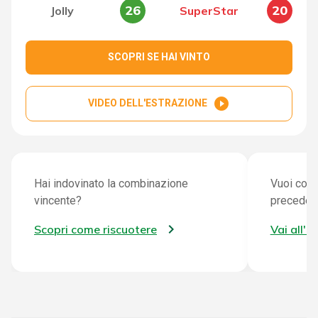
26
20
Jolly
SuperStar
SCOPRI SE HAI VINTO
play_circle_filled
VIDEO DELL'ESTRAZIONE
Hai indovinato la combinazione
Vuoi cont
vincente?
preceden
Scopri come riscuotere
Vai all'a