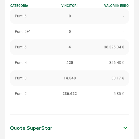
CATEGORIA
VINCITORI
VALORI IN EURO
Punti 6
0
-
Punti 5+1
0
-
Punti 5
4
36.395,34 €
Punti 4
420
356,43 €
Punti 3
14.840
30,17 €
Punti 2
236.622
5,85 €
keyboard_arrow_down
Quote SuperStar
CATEGORIA
VINCITORI
VALORI IN EURO