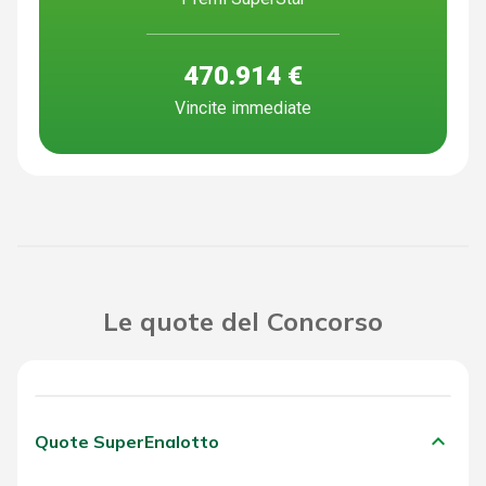
470.914 €
Vincite immediate
Le quote del Concorso
keyboard_arrow_down
Quote SuperEnalotto