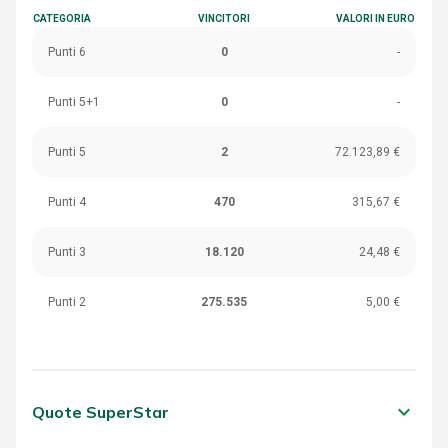
CATEGORIA
VINCITORI
VALORI IN EURO
Punti 6
0
-
Punti 5+1
0
-
Punti 5
2
72.123,89 €
Punti 4
470
315,67 €
Punti 3
18.120
24,48 €
Punti 2
275.535
5,00 €
keyboard_arrow_down
Quote SuperStar
CATEGORIA
VINCITORI
VALORI IN EURO