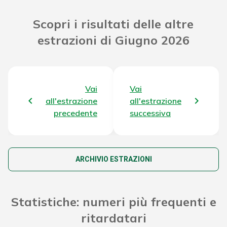
Riporto Jackpot Concorso
180.912.479,79 €
Scopri i risultati delle altre
precedente
estrazioni di Giugno 2026
Attribuzione da D.D:
2011/49938/Giochi/Ena del
8.241,22 €
16/12/11 art. 2 comma 2
Vai
Vai
Montepremi totale del Concorso
184.355.191,81 €
all'estrazione
all'estrazione
precedente
successiva
ARCHIVIO ESTRAZIONI
Statistiche: numeri più frequenti e
ritardatari