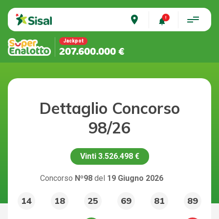
place
Jackpot
207.600.000 €
Dettaglio Concorso
98/26
Vinti
3.526.498 €
Concorso
Nº98
del
19 Giugno 2026
14
18
25
69
81
89