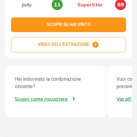
11
69
Jolly
SuperStar
SCOPRI SE HAI VINTO
play_circle_filled
VIDEO DELL'ESTRAZIONE
Hai indovinato la combinazione
Vuoi cont
vincente?
preceden
Scopri come riscuotere
Vai all'a