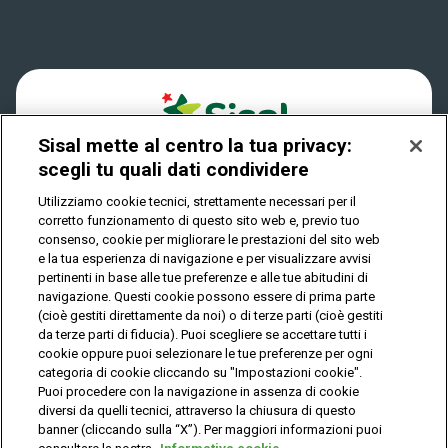
Win for Life
Accessibilità
Vincitori
Play Your Date
Cookies
News
Sisal mette al centro la tua privacy:
Privacy
scegli tu quali dati condividere
Utilizziamo cookie tecnici, strettamente necessari per il
corretto funzionamento di questo sito web e, previo tuo
IL GIOCO È VIETATO AI MINORI E PUÒ CAUSARE
consenso, cookie per migliorare le prestazioni del sito web
DIPENDENZA PATOLOGICA
e la tua esperienza di navigazione e per visualizzare avvisi
pertinenti in base alle tue preferenze e alle tue abitudini di
navigazione. Questi cookie possono essere di prima parte
(cioè gestiti direttamente da noi) o di terze parti (cioè gestiti
© Copyright Sisal Italia S.p.A. - P.I. 02433760135
da terze parti di fiducia). Puoi scegliere se accettare tutti i
Mappa
cookie oppure puoi selezionare le tue preferenze per ogni
Privacy
Cookies
del
categoria di cookie cliccando su "Impostazioni cookie".
sito
Puoi procedere con la navigazione in assenza di cookie
diversi da quelli tecnici, attraverso la chiusura di questo
banner (cliccando sulla “X”). Per maggiori informazioni puoi