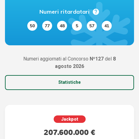
help
Numeri ritardatari
50
77
48
5
57
41
Numeri aggiornati al Concorso
Nº127
del
8
agosto 2026
Statistiche
Jackpot
207.600.000 €