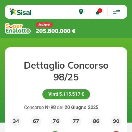
place
Jackpot
205.800.000 €
Dettaglio Concorso
98/25
Vinti
5.115.517 €
Concorso
Nº98
del
20 Giugno 2025
34
67
76
77
86
90