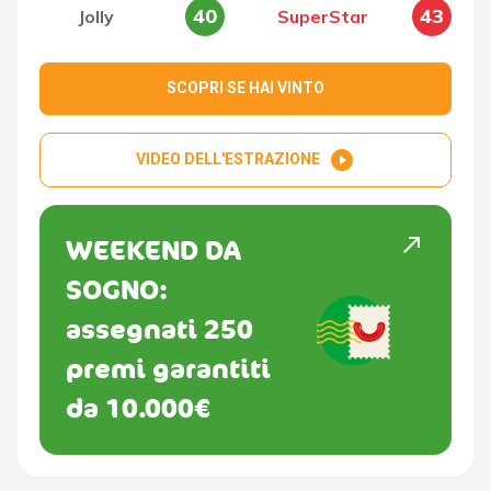
40
43
Jolly
SuperStar
SCOPRI SE HAI VINTO
play_circle_filled
VIDEO DELL'ESTRAZIONE
north_east
WEEKEND DA
SOGNO:
assegnati 250
premi garantiti
da 10.000€