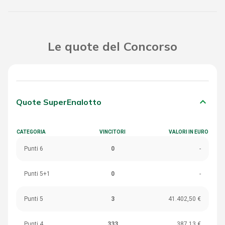
Le quote del Concorso
keyboard_arrow_down
Quote SuperEnalotto
CATEGORIA
VINCITORI
VALORI IN EURO
Punti 6
0
-
Punti 5+1
0
-
Punti 5
3
41.402,50 €
Punti 4
333
387,13 €