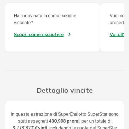
Hai indovinato la combinazione
Vuoi cont
vincente?
preceden
Scopri come riscuotere
Vai all'a
Dettaglio vincite
In questa estrazione di SuperEnalotto SuperStar sono
stati assegnati
430.998 premi
, per un totale di
5.115.517 €
vinti
, includendo le quote del SuperStar