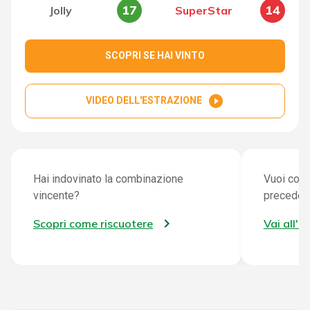
17
14
Jolly
SuperStar
SCOPRI SE HAI VINTO
play_circle_filled
VIDEO DELL'ESTRAZIONE
Hai indovinato la combinazione
Vuoi cont
vincente?
preceden
Scopri come riscuotere
Vai all'a