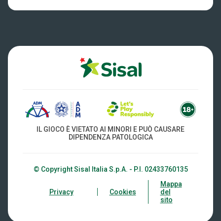
Win for Life
Accessibilità
Vincitori
Play Your Date
Cookies
News
Privacy
IL GIOCO È VIETATO AI MINORI E PUÒ CAUSARE
DIPENDENZA PATOLOGICA
© Copyright Sisal Italia S.p.A. - P.I. 02433760135
Mappa
Privacy
Cookies
del
sito