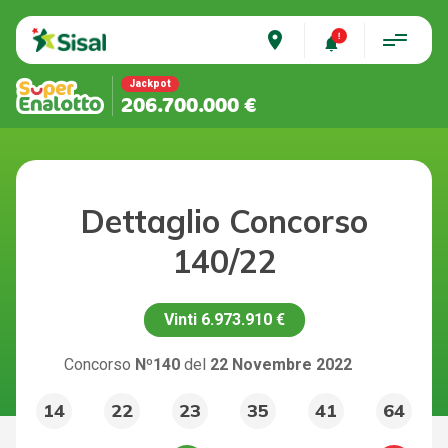
place
Jackpot
206.700.000 €
Dettaglio Concorso
140/22
Vinti
6.973.910 €
Concorso
Nº140
del
22 Novembre 2022
14
22
23
35
41
64