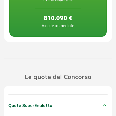
810.090 €
Vincite immediate
Le quote del Concorso
keyboard_arrow_down
Quote SuperEnalotto