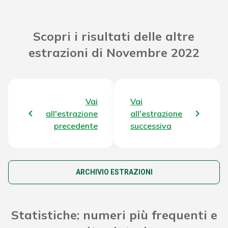
Riporto Jackpot Concorso
311.288.030,39 €
Scopri i risultati delle altre
precedente
estrazioni di Novembre 2022
Attribuzione da D.D:
2011/49938/Giochi/Ena del
9.856,98 €
16/12/11 art. 2 comma 2
Vai
Vai
Montepremi totale del Concorso
318.547.266,77 €
all'estrazione
all'estrazione
precedente
successiva
ARCHIVIO ESTRAZIONI
Statistiche: numeri più frequenti e