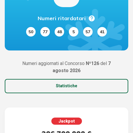
help
Numeri ritardatari
50
77
48
5
57
41
Numeri aggiornati al Concorso
Nº126
del
7
agosto 2026
Statistiche
Jackpot