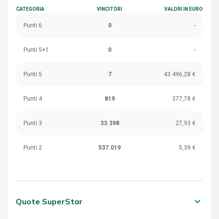
CATEGORIA
VINCITORI
VALORI IN EURO
Punti 6
0
-
Punti 5+1
0
-
Punti 5
7
43.496,28 €
Punti 4
819
377,78 €
Punti 3
33.398
27,93 €
Punti 2
537.019
5,39 €
keyboard_arrow_down
Quote SuperStar
CATEGORIA
VINCITORI
VALORI IN EURO