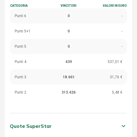
CATEGORIA
VINCITORI
VALORI IN EURO
Punti 6
0
-
Punti 5+1
0
-
Punti 5
0
-
Punti 4
439
537,01 €
Punti 3
18.661
31,76 €
Punti 2
313.426
5,48 €
keyboard_arrow_down
Quote SuperStar
CATEGORIA
VINCITORI
VALORI IN EURO