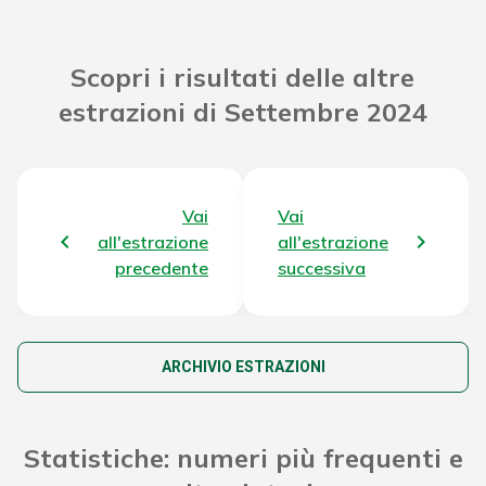
Riporto Jackpot Concorso precedente
76.379.982,40 €
Scopri i risultati delle altre
estrazioni di Settembre 2024
Attribuzione da D.D:
2011/49938/Giochi/Ena del 16/12/11
6.660,92 €
art. 2 comma 2
Montepremi totale del Concorso
80.537.021,52 €
Vai
Vai
all'estrazione
all'estrazione
precedente
successiva
ARCHIVIO ESTRAZIONI
Statistiche: numeri più frequenti e