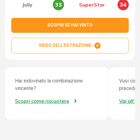
33
34
Jolly
SuperStar
SCOPRI SE HAI VINTO
play_circle_filled
VIDEO DELL'ESTRAZIONE
Hai indovinato la combinazione
Vuoi cont
vincente?
preceden
Scopri come riscuotere
Vai all'a