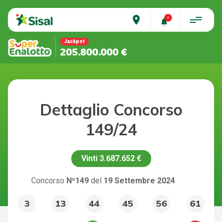
place
Jackpot
205.800.000 €
Dettaglio Concorso
149/24
Vinti
3.687.652 €
Concorso
Nº149
del
19 Settembre 2024
3
13
44
45
56
61