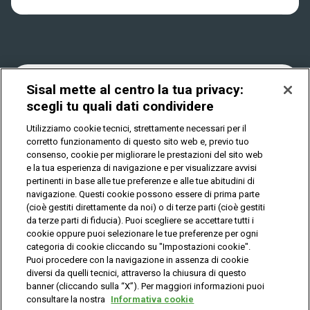
Win for Life
Accessibilità
Vincitori
Play Your Date
Cookies
News
Sisal mette al centro la tua privacy:
scegli tu quali dati condividere
Utilizziamo cookie tecnici, strettamente necessari per il
Privacy
corretto funzionamento di questo sito web e, previo tuo
consenso, cookie per migliorare le prestazioni del sito web
e la tua esperienza di navigazione e per visualizzare avvisi
pertinenti in base alle tue preferenze e alle tue abitudini di
IL GIOCO È VIETATO AI MINORI E PUÒ CAUSARE
DIPENDENZA PATOLOGICA
navigazione. Questi cookie possono essere di prima parte
(cioè gestiti direttamente da noi) o di terze parti (cioè gestiti
da terze parti di fiducia). Puoi scegliere se accettare tutti i
cookie oppure puoi selezionare le tue preferenze per ogni
© Copyright Sisal Italia S.p.A. - P.I. 02433760135
categoria di cookie cliccando su "Impostazioni cookie".
Mappa
Puoi procedere con la navigazione in assenza di cookie
Privacy
Cookies
del
diversi da quelli tecnici, attraverso la chiusura di questo
sito
banner (cliccando sulla “X”). Per maggiori informazioni puoi
consultare la nostra
Informativa cookie