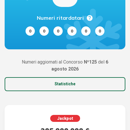
help
Numeri ritardatari
0
0
0
0
0
0
Numeri aggiornati al Concorso
Nº125
del
6
agosto 2026
Statistiche
Jackpot