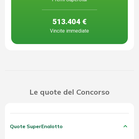
513.404 €
Vincite immediate
Le quote del Concorso
keyboard_arrow_down
Quote SuperEnalotto