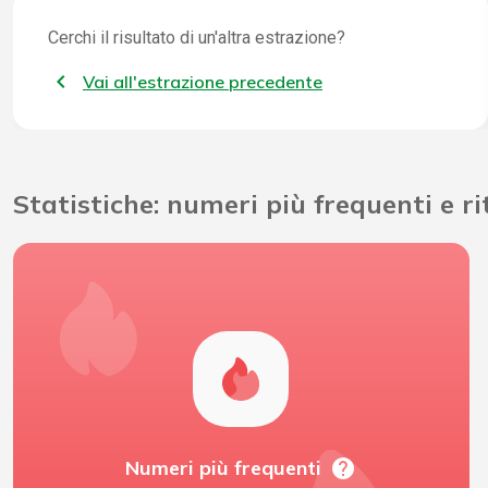
Cerchi il risultato di un'altra estrazione?
Vai all'estrazione precedente
Statistiche: numeri più frequenti e r
help
Numeri più frequenti