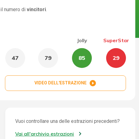
 il numero di
vincitori
.
Jolly
SuperStar
47
79
85
29
play_circle_filled
VIDEO DELL'ESTRAZIONE
Vuoi controllare una delle estrazioni precedenti?
Vai all'archivio estrazioni