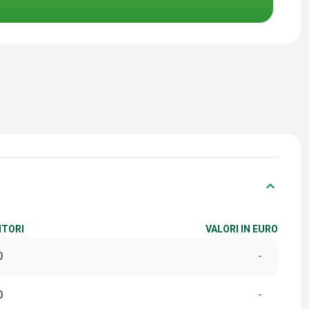
keyboard_arrow_down
ITORI
VALORI IN EURO
0
-
0
-