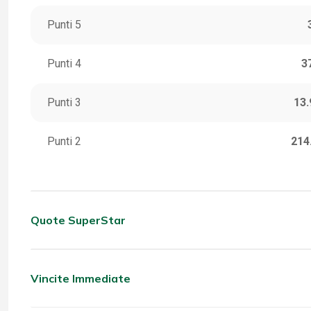
Punti 5
Punti 4
3
Punti 3
13.
Punti 2
214
Quote SuperStar
CATEGORIA
VINC
5 Stella
Vincite Immediate
CATEGORIA
VINC