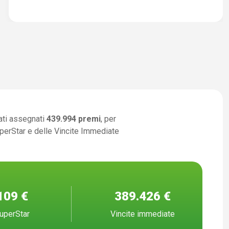
ati assegnati
439.994 premi
, per
uperStar e delle Vincite Immediate
109 €
389.426 €
uperStar
Vincite immediate