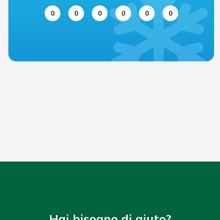
0
0
0
0
0
0
Hai bisogno di aiuto?