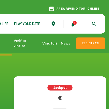
storefront
AREA RIVENDITORI ONLINE
place
search
 LIFE
PLAY YOUR DATE
Verifica
Vincitori
News
REGISTRATI
vincite
Jackpot
206.700.000 €