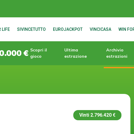
 LIFE
SIVINCETUTTO
EUROJACKPOT
VINCICASA
WIN FOR
Scopri il
Ultima
Archivio
0.000 €
gioco
estrazione
estrazioni
Vinti
2.796.420 €