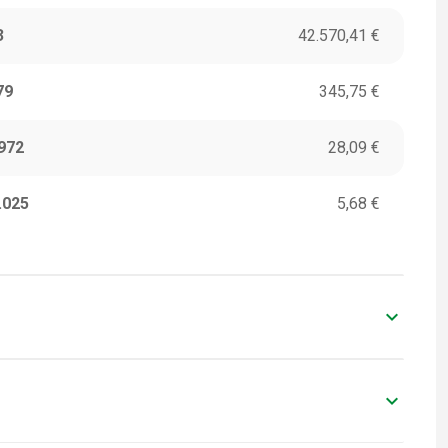
3
42.570,41 €
79
345,75 €
972
28,09 €
.025
5,68 €
keyboard_arrow_down
ITORI
VALORI IN EURO
0
-
keyboard_arrow_down
ITORI
VALORI IN EURO