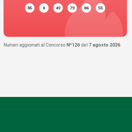
85
6
49
79
86
55
Numeri aggiornati al Concorso
Nº126
del
7 agosto 2026