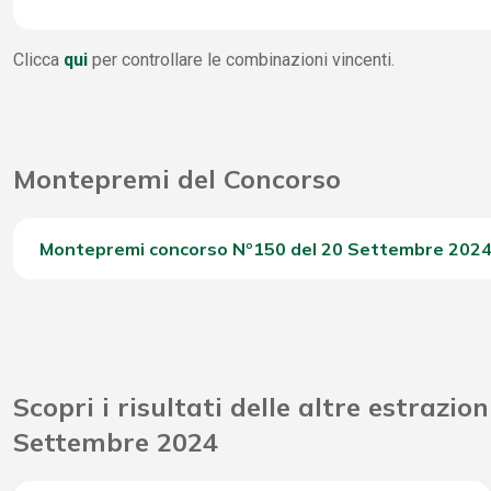
4 Stella
WinBox
173
Clicca
qui
per controllare le combinazioni vincenti.
3 Stella
6
Vincite Seconda Chance
11.
2 Stella
1.
Montepremi del Concorso
1 Stella
7.
0 Stella
17.
Montepremi concorso Nº150 del 20 Settembre 202
Del Concorso
Riporto Jackpot Concorso precedente
Scopri i risultati delle altre estrazion
Attribuzione da D.D: 2011/49938/Giochi/Ena del 16/12
Settembre 2024
Montepremi totale del Concorso