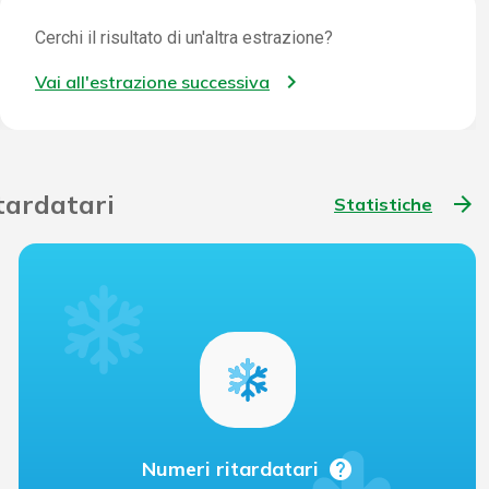
Cerchi il risultato di un'altra estrazione?
Vai all'estrazione successiva
itardatari
arrow_forward
Statistiche
help
Numeri ritardatari