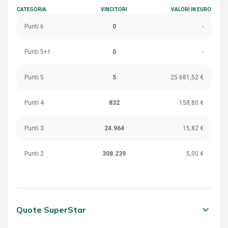
CATEGORIA
VINCITORI
VALORI IN EURO
Punti 6
0
-
Punti 5+1
0
-
Punti 5
5
25.681,52 €
Punti 4
832
158,80 €
Punti 3
24.964
15,82 €
Punti 2
308.239
5,00 €
keyboard_arrow_down
Quote SuperStar
CATEGORIA
VINCITORI
VALORI IN EURO