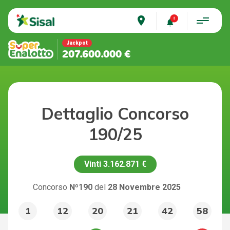
place
Jackpot
207.600.000 €
Dettaglio Concorso
190/25
Vinti
3.162.871 €
Concorso
Nº190
del
28 Novembre 2025
1
12
20
21
42
58