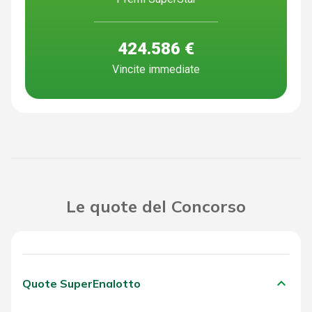
424.586 €
Vincite immediate
Le quote del Concorso
keyboard_arrow_down
Quote SuperEnalotto