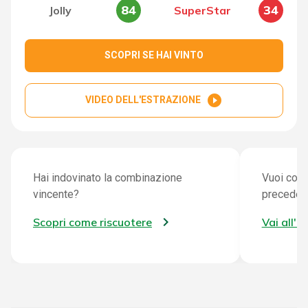
84
34
Jolly
SuperStar
SCOPRI SE HAI VINTO
play_circle_filled
VIDEO DELL'ESTRAZIONE
Hai indovinato la combinazione
Vuoi cont
vincente?
preceden
Scopri come riscuotere
Vai all'a