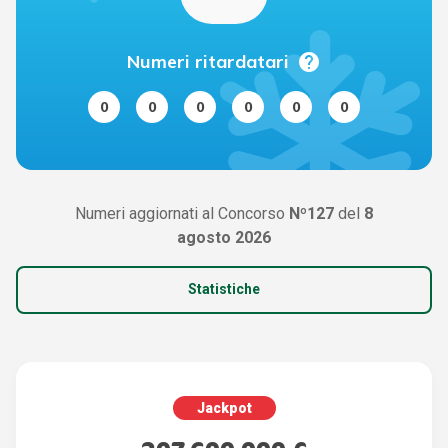
help
Numeri ritardatari
0
0
0
0
0
0
Numeri aggiornati al Concorso
Nº127
del
8
agosto 2026
Statistiche
Jackpot