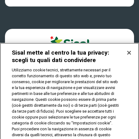
Win for Life
Accessibilità
Vincitori
Play Your Date
Cookies
News
Sisal mette al centro la tua privacy:
Privacy
scegli tu quali dati condividere
Utilizziamo cookie tecnici, strettamente necessari per il
corretto funzionamento di questo sito web e, previo tuo
IL GIOCO È VIETATO AI MINORI E PUÒ CAUSARE
consenso, cookie per migliorare le prestazioni del sito web
DIPENDENZA PATOLOGICA
e la tua esperienza di navigazione e per visualizzare avvisi
pertinenti in base alle tue preferenze e alle tue abitudini di
navigazione. Questi cookie possono essere di prima parte
(cioè gestiti direttamente da noi) o di terze parti (cioè gestiti
© Copyright Sisal Italia S.p.A. - P.I. 02433760135
da terze parti di fiducia). Puoi scegliere se accettare tutti i
Mappa
cookie oppure puoi selezionare le tue preferenze per ogni
Privacy
Cookies
del
categoria di cookie cliccando su "Impostazioni cookie".
sito
Puoi procedere con la navigazione in assenza di cookie
diversi da quelli tecnici, attraverso la chiusura di questo