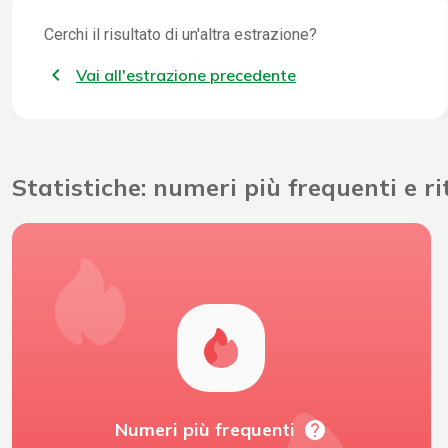
Cerchi il risultato di un'altra estrazione?
Vai all'estrazione precedente
Statistiche: numeri più frequenti e r
help
Numeri più frequenti