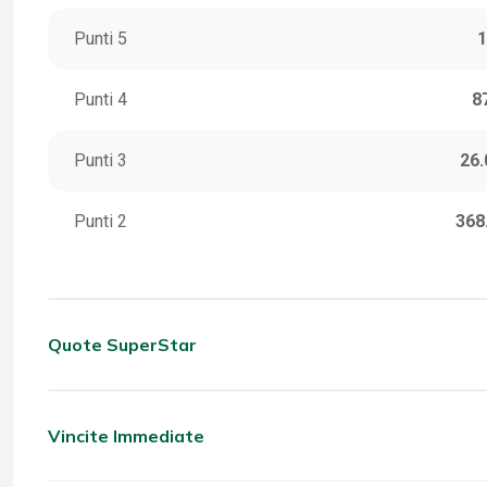
Punti 5
1
Punti 4
8
Punti 3
26.
Punti 2
368
Quote SuperStar
CATEGORIA
VINC
5 Stella
Vincite Immediate
CATEGORIA
VINC