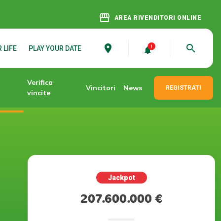
storefront
AREA RIVENDITORI ONLINE
place
search
 LIFE
PLAY YOUR DATE
Verifica
Vincitori
News
REGISTRATI
vincite
Jackpot
207.600.000 €