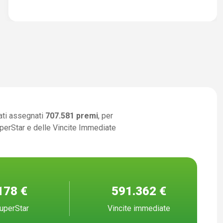
ati assegnati
707.581 premi
, per
uperStar e delle Vincite Immediate
178 €
591.362 €
uperStar
Vincite immediate