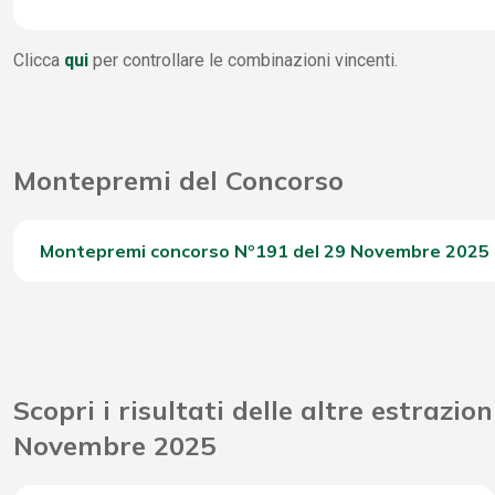
4 Stella
WinBox
264
Clicca
qui
per controllare le combinazioni vincenti.
3 Stella
9
Vincite Seconda Chance
16.
2 Stella
1.
Montepremi del Concorso
1 Stella
8.
0 Stella
20.
Montepremi concorso Nº191 del 29 Novembre 2025
Del Concorso
Riporto Jackpot Concorso precedente
Scopri i risultati delle altre estrazion
Attribuzione da D.D: 2011/49938/Giochi/Ena del 16/12
Novembre 2025
Montepremi totale del Concorso