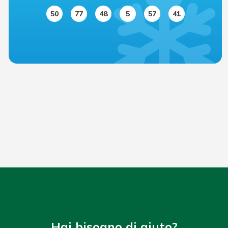
50
77
48
5
57
41
Hai bisogno di aiuto?