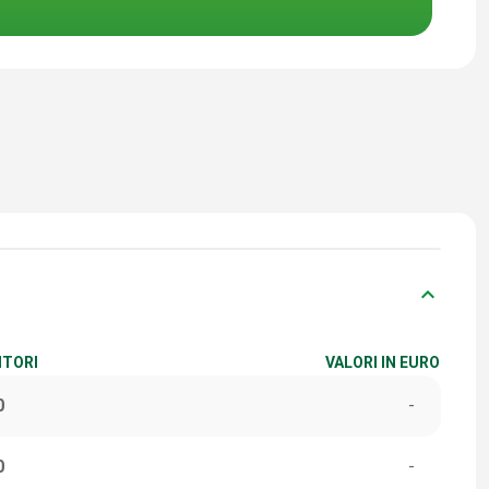
keyboard_arrow_down
ITORI
VALORI IN EURO
0
-
0
-