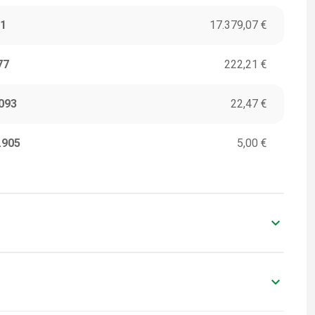
1
17.379,07 €
77
222,21 €
093
22,47 €
.905
5,00 €
keyboard_arrow_down
ITORI
VALORI IN EURO
0
-
keyboard_arrow_down
ITORI
VALORI IN EURO