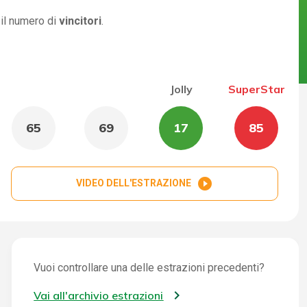
 il numero di
vincitori
.
Jolly
SuperStar
65
69
17
85
play_circle_filled
VIDEO DELL'ESTRAZIONE
Vuoi controllare una delle estrazioni precedenti?
Vai all'archivio estrazioni