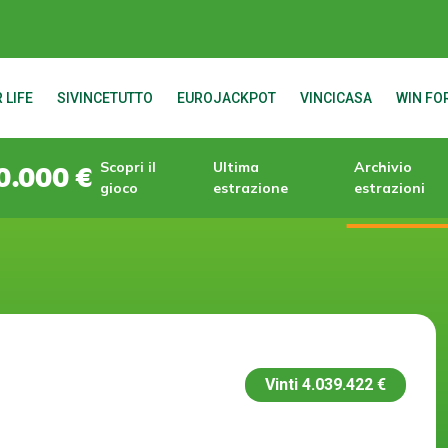
 LIFE
SIVINCETUTTO
EUROJACKPOT
VINCICASA
WIN FOR
Scopri il
Ultima
Archivio
0.000 €
gioco
estrazione
estrazioni
Vinti
4.039.422 €