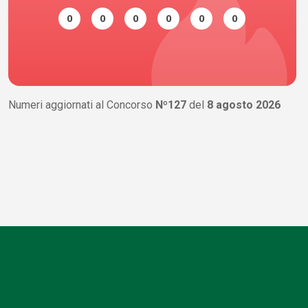
0
0
0
0
0
0
Numeri aggiornati al Concorso
Nº127
del
8 agosto 2026