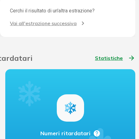
Cerchi il risultato di un'altra estrazione?
Vai all'estrazione successiva
itardatari
arrow_forward
Statistiche
help
Numeri ritardatari