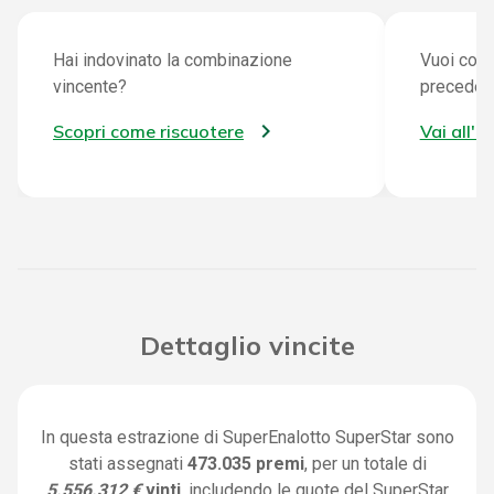
Hai indovinato la combinazione
Vuoi cont
vincente?
preceden
Scopri come riscuotere
Vai all'a
Dettaglio vincite
In questa estrazione di SuperEnalotto SuperStar sono
stati assegnati
473.035 premi
, per un totale di
5.556.312 €
vinti
, includendo le quote del SuperStar