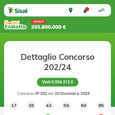
place
Jackpot
205.800.000 €
Dettaglio Concorso
202/24
Vinti
5.556.312 €
Concorso
Nº202
del
20 Dicembre 2024
17
35
43
56
63
85