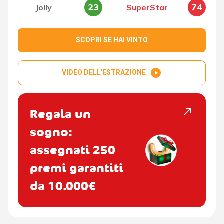
23
74
Jolly
SuperStar
SCOPRI SE HAI VINTO
play_circle_filled
VIDEO DELL'ESTRAZIONE
north_east
Regala un
sogno:
assegnati 250
premi garantiti
da 10.000€