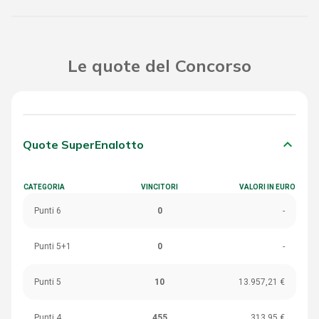
Le quote del Concorso
keyboard_arrow_down
Quote SuperEnalotto
CATEGORIA
VINCITORI
VALORI IN EURO
Punti 6
0
-
Punti 5+1
0
-
Punti 5
10
13.957,21 €
Punti 4
455
313,95 €