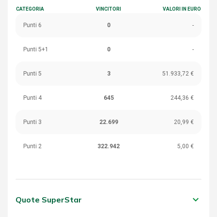
CATEGORIA
VINCITORI
VALORI IN EURO
Punti 6
0
-
Punti 5+1
0
-
Punti 5
3
51.933,72 €
Punti 4
645
244,36 €
Punti 3
22.699
20,99 €
Punti 2
322.942
5,00 €
keyboard_arrow_down
Quote SuperStar
CATEGORIA
VINCITORI
VALORI IN EURO