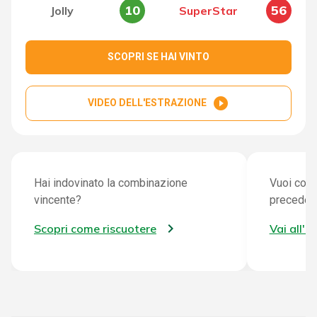
10
56
Jolly
SuperStar
SCOPRI SE HAI VINTO
play_circle_filled
VIDEO DELL'ESTRAZIONE
Hai indovinato la combinazione
Vuoi cont
vincente?
preceden
Scopri come riscuotere
Vai all'a