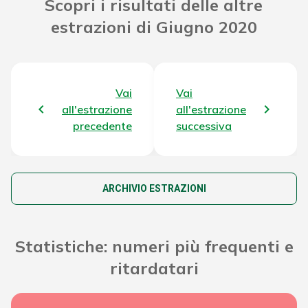
Scopri i risultati delle altre
estrazioni di Giugno 2020
Attribuzione da D.D:
2011/49938/Giochi/Ena del 16/12/11
3.624,24 €
art. 2 comma 2
Montepremi totale del Concorso
49.358.732,09 €
Vai
Vai
all'estrazione
all'estrazione
precedente
successiva
ARCHIVIO ESTRAZIONI
Statistiche: numeri più frequenti e
ritardatari