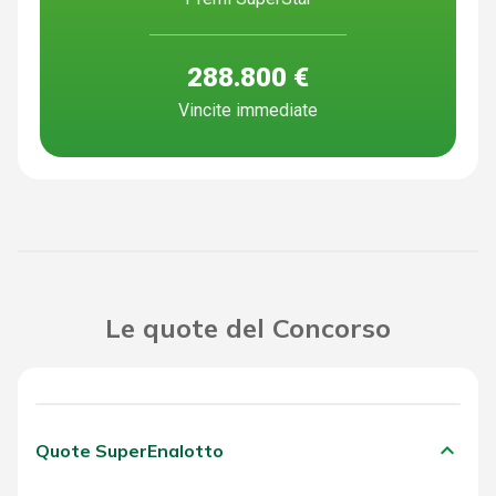
288.800 €
Vincite immediate
Le quote del Concorso
keyboard_arrow_down
Quote SuperEnalotto