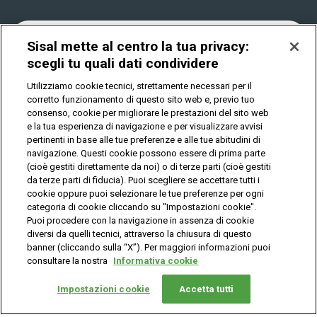
Play Your Date
Cookies
News
Sisal mette al centro la tua privacy:
scegli tu quali dati condividere
Utilizziamo cookie tecnici, strettamente necessari per il
Privacy
corretto funzionamento di questo sito web e, previo tuo
consenso, cookie per migliorare le prestazioni del sito web
e la tua esperienza di navigazione e per visualizzare avvisi
pertinenti in base alle tue preferenze e alle tue abitudini di
IL GIOCO È VIETATO AI MINORI E PUÒ CAUSARE
DIPENDENZA PATOLOGICA
navigazione. Questi cookie possono essere di prima parte
(cioè gestiti direttamente da noi) o di terze parti (cioè gestiti
da terze parti di fiducia). Puoi scegliere se accettare tutti i
cookie oppure puoi selezionare le tue preferenze per ogni
© Copyright Sisal Italia S.p.A. - P.I. 02433760135
categoria di cookie cliccando su "Impostazioni cookie".
Mappa
Puoi procedere con la navigazione in assenza di cookie
Privacy
Cookies
del
diversi da quelli tecnici, attraverso la chiusura di questo
sito
banner (cliccando sulla “X”). Per maggiori informazioni puoi
consultare la nostra
Informativa cookie
Vuoi giocare
online?
Impostazioni cookie
Accetta tutti