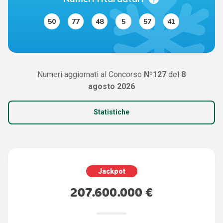
50
77
48
5
57
41
Numeri aggiornati al Concorso
Nº127
del
8
agosto 2026
Statistiche
Jackpot
207.600.000 €