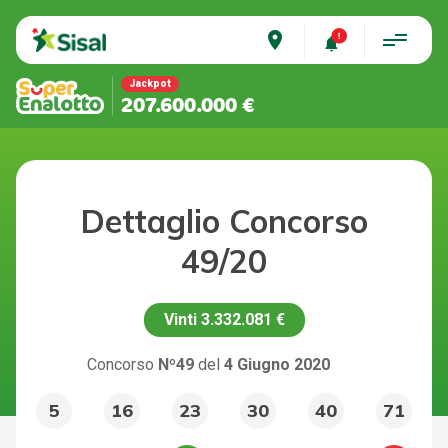
place
Jackpot
207.600.000 €
Dettaglio Concorso
49/20
Vinti
3.332.081 €
Concorso
Nº49
del
4 Giugno 2020
5
16
23
30
40
71