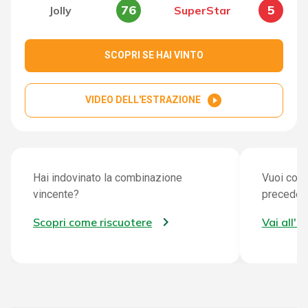
76
5
Jolly
SuperStar
SCOPRI SE HAI VINTO
play_circle_filled
VIDEO DELL'ESTRAZIONE
Hai indovinato la combinazione
Vuoi cont
vincente?
preceden
Scopri come riscuotere
Vai all'a