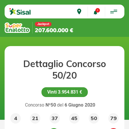
place
Jackpot
207.600.000 €
Dettaglio Concorso
50/20
Vinti
3.954.831 €
Concorso
Nº50
del
6 Giugno 2020
4
21
37
45
50
79