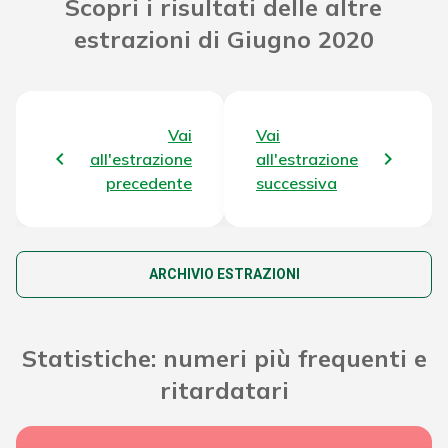
Scopri i risultati delle altre
estrazioni di Giugno 2020
Attribuzione da D.D:
2011/49938/Giochi/Ena del 16/12/11
3.624,24 €
art. 2 comma 2
Montepremi totale del Concorso
50.934.981,78 €
Vai
Vai
all'estrazione
all'estrazione
precedente
successiva
ARCHIVIO ESTRAZIONI
Statistiche: numeri più frequenti e
ritardatari