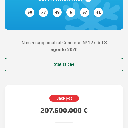
50
77
48
5
57
41
Numeri aggiornati al Concorso
Nº127
del
8
agosto 2026
Statistiche
Jackpot
207.600.000 €