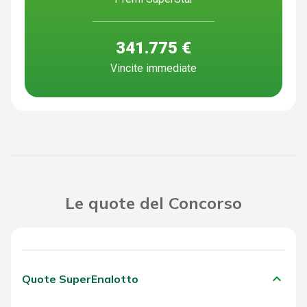
341.775 €
Vincite immediate
Le quote del Concorso
keyboard_arrow_down
Quote SuperEnalotto