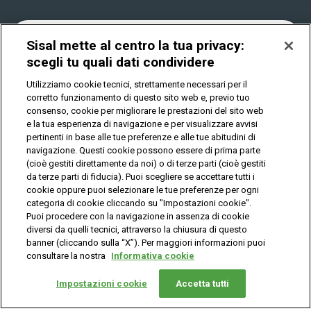
Play Your Date
Cookies
News
Sisal mette al centro la tua privacy:
scegli tu quali dati condividere
Utilizziamo cookie tecnici, strettamente necessari per il
Privacy
corretto funzionamento di questo sito web e, previo tuo
consenso, cookie per migliorare le prestazioni del sito web
e la tua esperienza di navigazione e per visualizzare avvisi
pertinenti in base alle tue preferenze e alle tue abitudini di
IL GIOCO È VIETATO AI MINORI E PUÒ CAUSARE
DIPENDENZA PATOLOGICA
navigazione. Questi cookie possono essere di prima parte
(cioè gestiti direttamente da noi) o di terze parti (cioè gestiti
da terze parti di fiducia). Puoi scegliere se accettare tutti i
cookie oppure puoi selezionare le tue preferenze per ogni
© Copyright Sisal Italia S.p.A. - P.I. 02433760135
categoria di cookie cliccando su "Impostazioni cookie".
Mappa
Puoi procedere con la navigazione in assenza di cookie
Privacy
Cookies
del
diversi da quelli tecnici, attraverso la chiusura di questo
sito
banner (cliccando sulla “X”). Per maggiori informazioni puoi
consultare la nostra
Informativa cookie
Vuoi giocare
online?
Impostazioni cookie
Accetta tutti