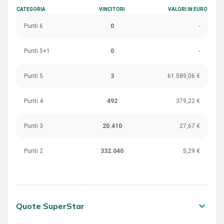
CATEGORIA
VINCITORI
VALORI IN EURO
Punti 6
0
-
Punti 5+1
0
-
Punti 5
3
61.589,06 €
Punti 4
492
379,22 €
Punti 3
20.410
27,67 €
Punti 2
332.040
5,29 €
keyboard_arrow_down
Quote SuperStar
CATEGORIA
VINCITORI
VALORI IN EURO