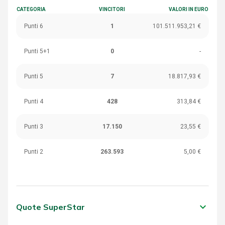
CATEGORIA
VINCITORI
VALORI IN EURO
Punti 6
1
101.511.953,21 €
Punti 5+1
0
-
Punti 5
7
18.817,93 €
Punti 4
428
313,84 €
Punti 3
17.150
23,55 €
Punti 2
263.593
5,00 €
keyboard_arrow_down
Quote SuperStar
CATEGORIA
VINCITORI
VALORI IN EURO