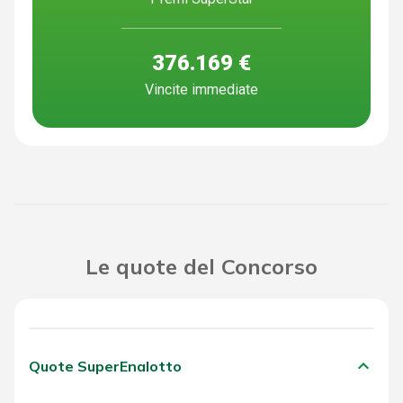
376.169 €
Vincite immediate
Le quote del Concorso
keyboard_arrow_down
Quote SuperEnalotto