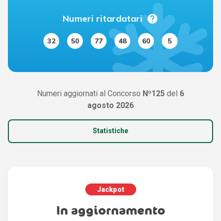
help
Numeri ritardatari
32
50
77
48
60
5
Numeri aggiornati al Concorso
Nº125
del
6
agosto 2026
Statistiche
Jackpot
In aggiornamento