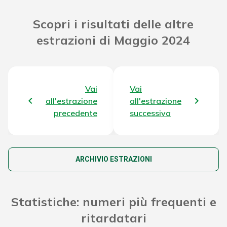
Riporto Jackpot Concorso
100.966.233,32 €
Scopri i risultati delle altre
precedente
estrazioni di Maggio 2024
Attribuzione da D.D:
2011/49938/Giochi/Ena del
5.196,96 €
16/12/11 art. 2 comma 2
Vai
Vai
Montepremi totale del Concorso
104.107.751,48 €
all'estrazione
all'estrazione
precedente
successiva
ARCHIVIO ESTRAZIONI
Statistiche: numeri più frequenti e
ritardatari