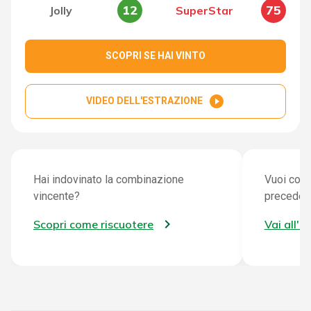
12
75
Jolly
SuperStar
SCOPRI SE HAI VINTO
play_circle_filled
VIDEO DELL'ESTRAZIONE
Hai indovinato la combinazione
Vuoi cont
vincente?
preceden
Scopri come riscuotere
Vai all'a