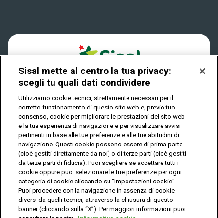
Win for Life
Accessibilità
Vincitori
Play Your Date
Cookies
News
Sisal mette al centro la tua privacy:
Privacy
scegli tu quali dati condividere
Utilizziamo cookie tecnici, strettamente necessari per il
corretto funzionamento di questo sito web e, previo tuo
IL GIOCO È VIETATO AI MINORI E PUÒ CAUSARE
consenso, cookie per migliorare le prestazioni del sito web
DIPENDENZA PATOLOGICA
e la tua esperienza di navigazione e per visualizzare avvisi
pertinenti in base alle tue preferenze e alle tue abitudini di
navigazione. Questi cookie possono essere di prima parte
(cioè gestiti direttamente da noi) o di terze parti (cioè gestiti
© Copyright Sisal Italia S.p.A. - P.I. 02433760135
da terze parti di fiducia). Puoi scegliere se accettare tutti i
Mappa
cookie oppure puoi selezionare le tue preferenze per ogni
Privacy
Cookies
del
categoria di cookie cliccando su "Impostazioni cookie".
sito
Puoi procedere con la navigazione in assenza di cookie
diversi da quelli tecnici, attraverso la chiusura di questo
banner (cliccando sulla “X”). Per maggiori informazioni puoi