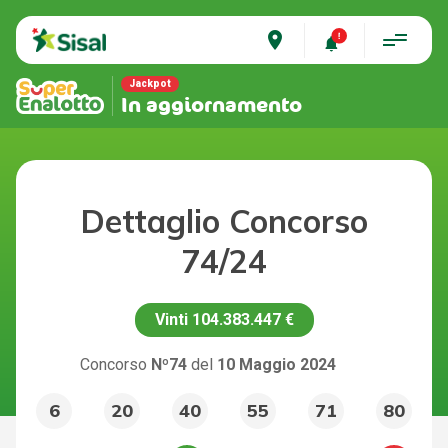
place
Jackpot
In aggiornamento
Dettaglio Concorso
74/24
Vinti
104.383.447 €
Concorso
Nº74
del
10 Maggio 2024
6
20
40
55
71
80