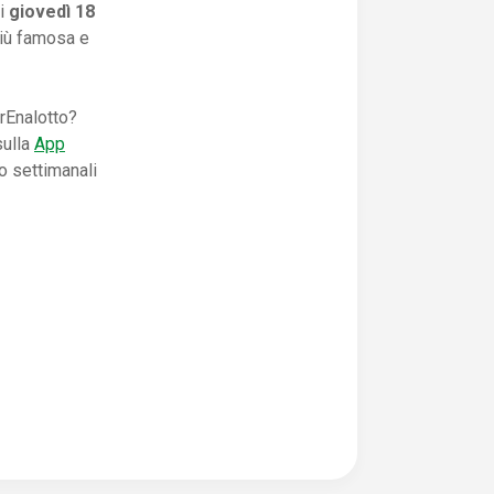
di
giovedì 18
più famosa e
rEnalotto?
sulla
App
o settimanali