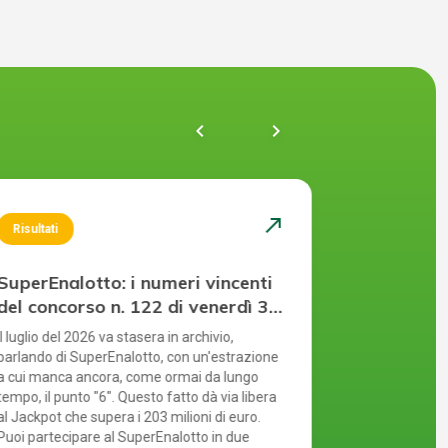
chevron_left
navigate_next
north_east
Risultati
Risultati
SuperEnalotto: i numeri vincenti
SuperEnal
del concorso n. 122 di venerdì 31
del concor
luglio 2026
luglio 20
Il luglio del 2026 va stasera in archivio,
Non è il punto 
parlando di SuperEnalotto, con un'estrazione
indovinato e c
a cui manca ancora, come ormai da lungo
Lombardia, Tr
tempo, il punto "6". Questo fatto dà via libera
Jackpot super
al Jackpot che supera i 203 milioni di euro.
estrazione di 
Puoi partecipare al SuperEnalotto in due
È fondamental