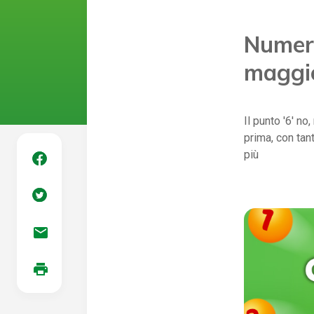
Numeri
maggi
Il punto '6' n
prima, con tant
più
mail
print