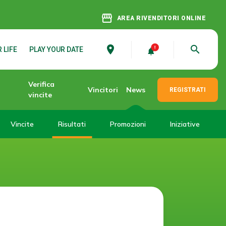
storefront
AREA RIVENDITORI ONLINE
place
search
 LIFE
PLAY YOUR DATE
Verifica
Vincitori
News
REGISTRATI
vincite
Vincite
Risultati
Promozioni
Iniziative