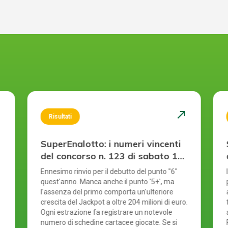
st
north_east
Risultati
SuperEnalotto: i numeri vincenti
del concorso n. 123 di sabato 1
agosto 2026
Ennesimo rinvio per il debutto del punto "6"
quest'anno. Manca anche il punto '5+', ma
l'assenza del primo comporta un'ulteriore
crescita del Jackpot a oltre 204 milioni di euro.
Ogni estrazione fa registrare un notevole
numero di schedine cartacee giocate. Se si