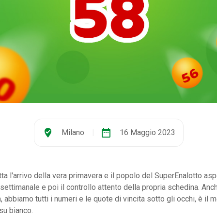
where_to_vote
date_range
Milano
|
16 Maggio 2023
ta l'arrivo della vera primavera e il popolo del SuperEnalotto as
risettimanale e poi il controllo attento della propria schedina. An
ta, abbiamo tutti i numeri e le quote di vincita sotto gli occhi, è il
su bianco.