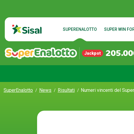
SUPERENALOTTO
SUPER WIN FOR
205.00
Jackpot
SuperEnalotto
News
Risultati
Numeri vincenti del Supe