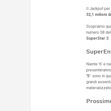
Il Jackpot per
32,1 milioni d
Scopriamo quin
numero 58 del
SuperStar 3
.
SuperEna
Niente '6' e n
presenteranno?
'5'
: sono in qu
grandi assenti 
materializzato
Prossim