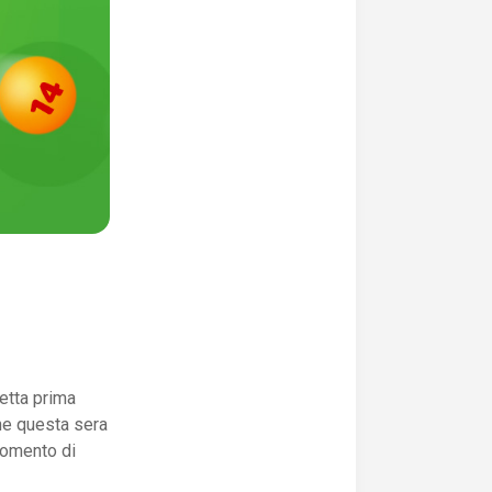
petta prima
che questa sera
 momento di