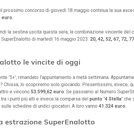
 il prossimo concorso di giovedì 18 maggio continua la sua asce
i euro
.
di la sestina uscita questa sera; la combinazione vincente del
 SuperEnalotto di martedì 16 maggio 2023:
20, 42, 52, 67, 72, 77
lotto le vincite di oggi
iente '5+'; rimandato l'appuntamento a metà settimana. Appuntame
 Chissà, lo scopriremo solo giocando. Presentissimi, invece, qu
attro e vincono
53.599,62 euro
. Se passiamo al Numero SuperSt
tra i punti più alti e invece la comparsa del
punto '4 Stella'
che 
 sulle schedine di undici giocatori. A loro vanno
41.324 euro
.
a estrazione SuperEnalotto