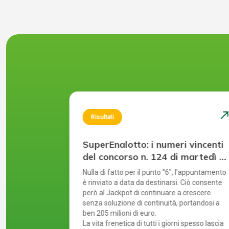
north_east
north_ea
Risultati
 vincenti
SuperEnalotto: i numeri vincenti
 sabato 25
del concorso n. 124 di martedì 4
agosto 2026
 oggi un punto
Nulla di fatto per il punto "6", l'appuntamento
nto "6" e del
è rinviato a data da destinarsi. Ciò consente
e il Jackpot
però al Jackpot di continuare a crescere
 in questa
senza soluzione di continuità, portandosi a
ben 205 milioni di euro.
tramite
La vita frenetica di tutti i giorni spesso lascia