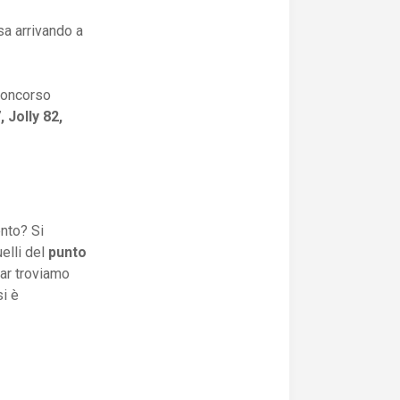
sa arrivando a
 concorso
, Jolly 82,
nto? Si
elli del
punto
ar troviamo
si è