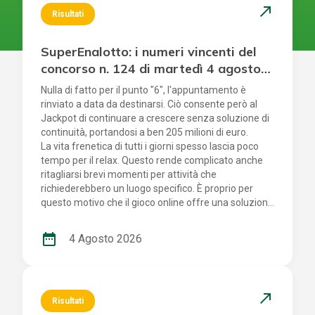
north_east
Risultati
SuperEnalotto: i numeri vincenti del
concorso n. 124 di martedì 4 agosto
2026
Nulla di fatto per il punto "6", l'appuntamento è
rinviato a data da destinarsi. Ciò consente però al
Jackpot di continuare a crescere senza soluzione di
continuità, portandosi a ben 205 milioni di euro.
La vita frenetica di tutti i giorni spesso lascia poco
tempo per il relax. Questo rende complicato anche
ritagliarsi brevi momenti per attività che
richiederebbero un luogo specifico. È proprio per
questo motivo che il gioco online offre una soluzione
comoda a chi partecipa ai concorsi: permette di fare
la propria giocata ovunque ci si trovi, senza la
date_range
4 Agosto 2026
necessità di recarsi fisicamente nei punti vendita
autorizzati. E' giunto il momento quindi di controllare
i numeri usciti. Smartphone o schedina alla mano,
per scoprire se i tuoi numeri ti rendono uno dei tanti
north_east
fortunati di oggi! La combinazione vincente del
Risultati