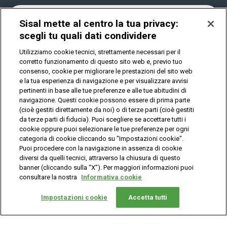
Play Your Date
Cookies
News
Sisal mette al centro la tua privacy:
scegli tu quali dati condividere
Utilizziamo cookie tecnici, strettamente necessari per il
Privacy
corretto funzionamento di questo sito web e, previo tuo
consenso, cookie per migliorare le prestazioni del sito web
e la tua esperienza di navigazione e per visualizzare avvisi
pertinenti in base alle tue preferenze e alle tue abitudini di
IL GIOCO È VIETATO AI MINORI E PUÒ CAUSARE
DIPENDENZA PATOLOGICA
navigazione. Questi cookie possono essere di prima parte
(cioè gestiti direttamente da noi) o di terze parti (cioè gestiti
da terze parti di fiducia). Puoi scegliere se accettare tutti i
cookie oppure puoi selezionare le tue preferenze per ogni
© Copyright Sisal Italia S.p.A. - P.I. 02433760135
categoria di cookie cliccando su "Impostazioni cookie".
Mappa
Puoi procedere con la navigazione in assenza di cookie
Privacy
Cookies
del
diversi da quelli tecnici, attraverso la chiusura di questo
sito
banner (cliccando sulla “X”). Per maggiori informazioni puoi
consultare la nostra
Informativa cookie
Vuoi giocare
online?
Impostazioni cookie
Accetta tutti