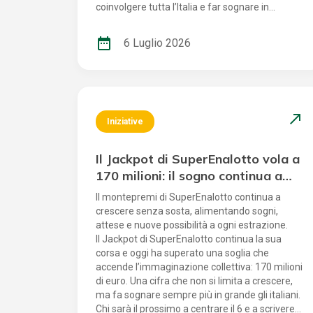
coinvolgere tutta l’Italia e far sognare in
grande. Chi sarà il prossimo campione a
mettere a segno la giocata decisiva e
date_range
6 Luglio 2026
conquistare il Jackpot più ambito?
north_east
Iniziative
Il Jackpot di SuperEnalotto vola a
170 milioni: il sogno continua a
crescere
Il montepremi di SuperEnalotto continua a
crescere senza sosta, alimentando sogni,
attese e nuove possibilità a ogni estrazione.
Il Jackpot di SuperEnalotto continua la sua
corsa e oggi ha superato una soglia che
accende l’immaginazione collettiva: 170 milioni
di euro. Una cifra che non si limita a crescere,
ma fa sognare sempre più in grande gli italiani.
Chi sarà il prossimo a centrare il 6 e a scrivere