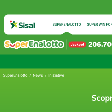
SUPERENALOTTO
SUPER WIN FOR
206.70
Jackpot
SuperEnalotto
News
Iniziative
Scopr