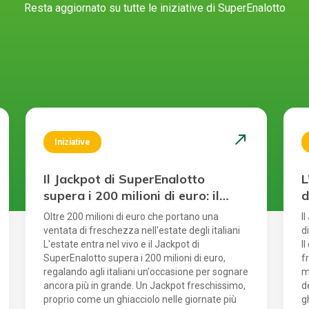
Resta aggiornato su tutte le iniziative di SuperEnalotto
north_east
Iniziative
Il Jackpot di SuperEnalotto
L
supera i 200 milioni di euro: il
d
sogno più fresco dell’estate è
m
Oltre 200 milioni di euro che portano una
I
servito
ventata di freschezza nell'estate degli italiani
d
L'estate entra nel vivo e il Jackpot di
I
SuperEnalotto supera i 200 milioni di euro,
f
regalando agli italiani un'occasione per sognare
m
ancora più in grande. Un Jackpot freschissimo,
d
proprio come un ghiacciolo nelle giornate più
g