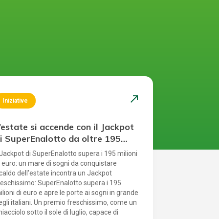
north_east
Iniziative
’estate si accende con il Jackpot
i SuperEnalotto da oltre 195
ilioni di euro
l Jackpot di SuperEnalotto supera i 195 milioni
i euro: un mare di sogni da conquistare
l caldo dell’estate incontra un Jackpot
reschissimo: SuperEnalotto supera i 195
ilioni di euro e apre le porte ai sogni in grande
egli italiani. Un premio freschissimo, come un
hiacciolo sotto il sole di luglio, capace di