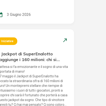
sperienze di gioco differenti: continuare a
nseguire il grande Jackpot di SuperEnalotto e,
llo stesso tempo, provare a conquistare la
_range
3 Giugno 2026
uper Rendita di Super Win for Life. Una sola
ombinazione può quindi trasformarsi in una
oppia opportunità di gioco, concorso dopo
oncorso. Come partecipare Se partecipi in
unto vendita, puoi utilizzare la schedina Cross
edicata, pensata per giocare la stessa sestina
north_east
Iniziative
u SuperEnalotto e Super Win for Life in modo
emplice e veloce. Se invece giochi online, ti
l Jackpot di SuperEnalotto
asta giocare la tua sestina su SuperEnalotto e
tilizzare successivamente la stessa
aggiunge i 160 milioni: chi si
ombinazione anche su Super Win for Life. Una
ggiudicherà il premio milionario?
'attesa si fa emozionante e il sogno di una vita
uper novità per sognare sempre più in grande
 portata di mano!
on la tua sestina di sempre!
l 7 maggio il Jackpot di SuperEnalotto ha
occato la straordinaria cifra di 160 milioni di
uro! Un montepremi stellare che riempie di
ntusiasmo i cuori di tutti i giocatori, pronti a
coprire chi sarà il fortunato che porterà a casa
uesto jackpot da sogno. Che tipo di vincitore
aresti tu? Ci hai mai pensato? Ci sono coloro