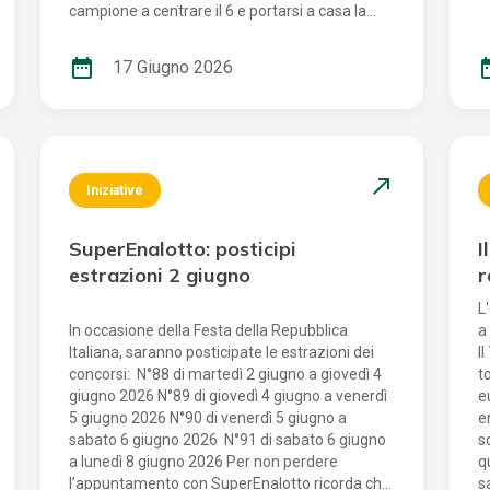
e
campione a centrare il 6 e portarsi a casa la
i
vittoria più attesa?
a
date_range
date
17 Giugno 2026
S
c
d
c
p
north_east
d
Iniziative
s
s
SuperEnalotto: posticipi
I
b
u
estrazioni 2 giugno
r
c
a
L
s
In occasione della Festa della Repubblica
a
c
Italiana, saranno posticipate le estrazioni dei
I
concorsi: N°88 di martedì 2 giugno a giovedì 4
t
giugno 2026 N°89 di giovedì 4 giugno a venerdì
e
5 giugno 2026 N°90 di venerdì 5 giugno a
e
sabato 6 giugno 2026 N°91 di sabato 6 giugno
s
a lunedì 8 giugno 2026 Per non perdere
q
l’appuntamento con SuperEnalotto ricorda che
s