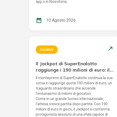
app o in Ricevitoria.
date_range
10 Agosto 2026
north_east
Iniziative
Il Jackpot di SuperEnalotto
raggiunge i 190 milioni di euro: il
sogno mondiale continua
Il montepremi di SuperEnalotto continua la sua
corsa e raggiunge quota 190 milioni di euro, un
traguardo straordinario che accende
l'entusiasmo di milioni di giocatori
Come in un grande torneo internazionale,
l'attesa cresce partita dopo partita. Con 190
milioni di euro in gioco, il Jackpot si conferma
protagonista assoluto di una sfida capace di