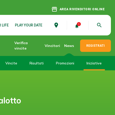
storefront
AREA RIVENDITORI ONLINE
place
search
 LIFE
PLAY YOUR DATE
Verifica
Vincitori
News
REGISTRATI
vincite
Vincite
Risultati
Promozioni
Iniziative
alotto