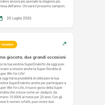
endere ancora più speciale la stagione più
ttesa dell’anno. Chi sarà il prossimo campione
 centrare il 6 e a trasformare quest’estate in
n momento da ricordare?
_range
20 Luglio 2026
north_east
Iniziative
na giocata, due grandi occasioni
on la tua sestina SuperEnalotto da oggi puoi
rovare a vincere anche la Super Rendita di
uper Win for Life!
a oggi hai la possibilità di utilizzare la tua
estina SuperEnalotto anche per partecipare a
uper Win for Life, il nuovo gioco della Super
endita che cresce come un Jackpot, da
lmeno 10.000€ al mese per 20 anni. Con gli
tessi 6 numeri, infatti, puoi vivere due