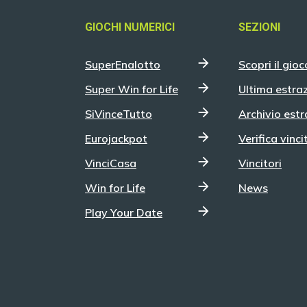
GIOCHI NUMERICI
SEZIONI
SuperEnalotto
Scopri il gioc
Super Win for Life
Ultima estra
SiVinceTutto
Archivio estr
Eurojackpot
Verifica vinci
VinciCasa
Vincitori
Win for Life
News
Play Your Date