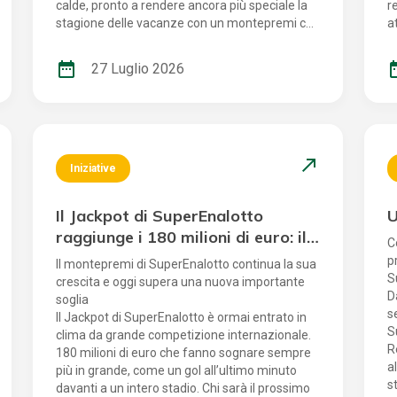
calde, pronto a rendere ancora più speciale la
r
stagione delle vacanze con un montepremi che
a
supera i 200 milioni di euro. Chi sarà il prossimo
a
protagonista più fresco della stagione a
u
date_range
date
27 Luglio 2026
centrare il 6?
north_east
Iniziative
Il Jackpot di SuperEnalotto
U
raggiunge i 180 milioni di euro: il
C
sogno diventa mondiale
p
Il montepremi di SuperEnalotto continua la sua
S
crescita e oggi supera una nuova importante
D
soglia
s
Il Jackpot di SuperEnalotto è ormai entrato in
S
clima da grande competizione internazionale.
R
180 milioni di euro che fanno sognare sempre
a
più in grande, come un gol all’ultimo minuto
s
davanti a un intero stadio. Chi sarà il prossimo