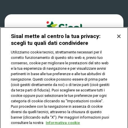
passo avanti verso una vita più semplice, più
Accessibilità
Vincitori
chiara, più serena. E tu, come affronteresti la
tua vincita? Tentare la fortuna con
Play Your Date
SuperEnalotto potrebbe portare alla soluzione
Cookies
News
perfetta ai piccoli problemi di ogni giorno.
Sisal mette al centro la tua privacy:
Privacy
scegli tu quali dati condividere
Utilizziamo cookie tecnici, strettamente necessari per il
corretto funzionamento di questo sito web e, previo tuo
IL GIOCO È VIETATO AI MINORI E PUÒ CAUSARE
consenso, cookie per migliorare le prestazioni del sito web
DIPENDENZA PATOLOGICA
e la tua esperienza di navigazione e per visualizzare avvisi
pertinenti in base alle tue preferenze e alle tue abitudini di
navigazione. Questi cookie possono essere di prima parte
(cioè gestiti direttamente da noi) o di terze parti (cioè gestiti
© Copyright Sisal Italia S.p.A. - P.I. 02433760135
da terze parti di fiducia). Puoi scegliere se accettare tutti i
Mappa
cookie oppure puoi selezionare le tue preferenze per ogni
Privacy
Cookies
del
categoria di cookie cliccando su "Impostazioni cookie".
sito
Puoi procedere con la navigazione in assenza di cookie
diversi da quelli tecnici, attraverso la chiusura di questo
banner (cliccando sulla “X”). Per maggiori informazioni puoi
consultare la nostra
Informativa cookie
Vuoi giocare