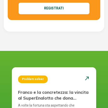
REGISTRATI
north_east
Problem solver
Franco e la concretezza: la vincita
al SuperEnalotto che dona
sicurezza
A volte la fortuna sta aspettando che