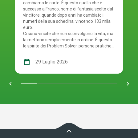
cambiamo le carte. È questo quello che è
successo a Franco, nome di fantasia scelto dal
vincitore, quando dopo anni ha cambiato i
numeri della sua schedina, vincendo 133 mila
euro.
Ci sono vincite che non sconvolgono la vita, ma
la mettono semplicemente in ordine. È questo
lo spirito dei Problem Solver, persone pratiche,
razionali, che vedono nella fortuna non un
colpo di scena, ma un aiuto per rimettere tutto
date_range
29 Luglio 2026
al posto giusto. È il caso di Franco, un
dipendente pubblico di Roma che, con una
giocata al SuperEnalotto, ha vinto oltre 133
chevron_left
navigate_next
mila euro. Una sorpresa inaspettata che ha
affrontato con la calma e la lucidità di chi è
abituato a risolvere i problemi un passo alla
volta. L’equilibrio di una vita semplice Franco è
un uomo riservato, metodico, legato alla
famiglia e alle proprie abitudini. Gioca da anni al
SuperEnalotto, ma senza eccessi: una
schedina ogni tanto, sempre con i numeri delle
arrow_upward
sue date più care. Eppure, quel sabato 4