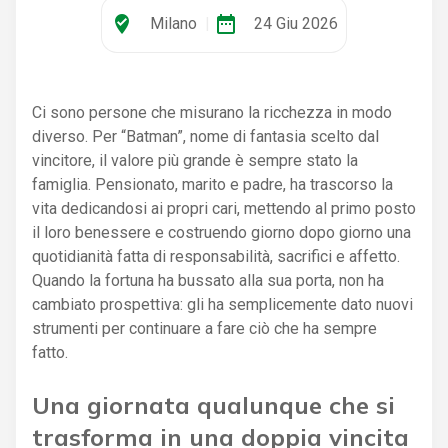
where_to_vote
date_range
Milano
|
24 Giu 2026
Ci sono persone che misurano la ricchezza in modo
diverso. Per “Batman”, nome di fantasia scelto dal
vincitore, il valore più grande è sempre stato la
famiglia. Pensionato, marito e padre, ha trascorso la
vita dedicandosi ai propri cari, mettendo al primo posto
il loro benessere e costruendo giorno dopo giorno una
quotidianità fatta di responsabilità, sacrifici e affetto.
Quando la fortuna ha bussato alla sua porta, non ha
cambiato prospettiva: gli ha semplicemente dato nuovi
strumenti per continuare a fare ciò che ha sempre
fatto.
Una giornata qualunque che si
trasforma in una doppia vincita