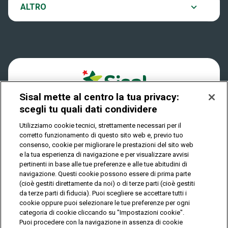
Notifiche
vivere con più serenità. Perché i Problem Solver
Verifica vincite
ALTRO
sanno che la fortuna è utile solo se si
Win for Life
trasforma in stabilità: non uno scossone, ma un
passo avanti verso una vita più semplice, più
Accessibilità
Vincitori
chiara, più serena. E tu, come affronteresti la
tua vincita? Tentare la fortuna con
Play Your Date
SuperEnalotto potrebbe portare alla soluzione
Cookies
News
perfetta ai piccoli problemi di ogni giorno.
Sisal mette al centro la tua privacy:
Privacy
scegli tu quali dati condividere
Utilizziamo cookie tecnici, strettamente necessari per il
corretto funzionamento di questo sito web e, previo tuo
IL GIOCO È VIETATO AI MINORI E PUÒ CAUSARE
consenso, cookie per migliorare le prestazioni del sito web
DIPENDENZA PATOLOGICA
e la tua esperienza di navigazione e per visualizzare avvisi
pertinenti in base alle tue preferenze e alle tue abitudini di
navigazione. Questi cookie possono essere di prima parte
(cioè gestiti direttamente da noi) o di terze parti (cioè gestiti
© Copyright Sisal Italia S.p.A. - P.I. 02433760135
da terze parti di fiducia). Puoi scegliere se accettare tutti i
Mappa
cookie oppure puoi selezionare le tue preferenze per ogni
Privacy
Cookies
del
categoria di cookie cliccando su "Impostazioni cookie".
sito
Puoi procedere con la navigazione in assenza di cookie