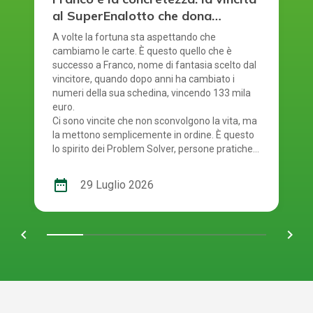
al SuperEnalotto che dona
sicurezza
A volte la fortuna sta aspettando che
cambiamo le carte. È questo quello che è
successo a Franco, nome di fantasia scelto dal
vincitore, quando dopo anni ha cambiato i
numeri della sua schedina, vincendo 133 mila
euro.
Ci sono vincite che non sconvolgono la vita, ma
la mettono semplicemente in ordine. È questo
lo spirito dei Problem Solver, persone pratiche,
razionali, che vedono nella fortuna non un
colpo di scena, ma un aiuto per rimettere tutto
date_range
29 Luglio 2026
al posto giusto. È il caso di Franco, un
dipendente pubblico di Roma che, con una
giocata al SuperEnalotto, ha vinto oltre 133
chevron_left
navigate_next
mila euro. Una sorpresa inaspettata che ha
affrontato con la calma e la lucidità di chi è
abituato a risolvere i problemi un passo alla
volta. L’equilibrio di una vita semplice Franco è
un uomo riservato, metodico, legato alla
famiglia e alle proprie abitudini. Gioca da anni al