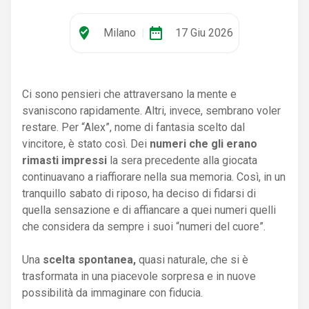
where_to_vote
date_range
Milano
|
17 Giu 2026
Ci sono pensieri che attraversano la mente e
svaniscono rapidamente. Altri, invece, sembrano voler
restare. Per “Alex”, nome di fantasia scelto dal
vincitore, è stato così. Dei
numeri che gli erano
rimasti impressi
la sera precedente alla giocata
continuavano a riaffiorare nella sua memoria. Così, in un
tranquillo sabato di riposo, ha deciso di fidarsi di
quella sensazione e di affiancare a quei numeri quelli
che considera da sempre i suoi “numeri del cuore”.
Una
scelta spontanea,
quasi naturale, che si è
trasformata in una piacevole sorpresa e in nuove
possibilità da immaginare con fiducia.