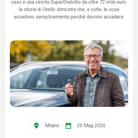
caso e una vincita SuperEnalotto da oltre 72 mila euro:
la storia di Otello dimostra che, a volte, le cose
accadono semplicemente perché devono accadere.
where_to_vote
date_range
Milano
|
20 Mag 2026