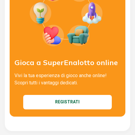
Gioca a SuperEnalotto online
Vivi la tua esperienza di gioco anche online!
Scopri tutti i vantaggi dedicati.
REGISTRATI