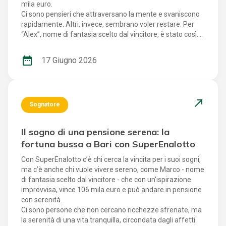
mila euro.
Ci sono pensieri che attraversano la mente e svaniscono
rapidamente. Altri, invece, sembrano voler restare. Per
“Alex”, nome di fantasia scelto dal vincitore, è stato così.
Dei numeri che gli erano rimasti impressi la sera
precedente alla giocata continuavano a riaffiorare nella
date_range
17 Giugno 2026
sua memoria. Così, in un tranquillo sabato di riposo, ha
deciso di fidarsi di quella sensazione e di affiancare a quei
numeri quelli che considera da sempre i suoi “numeri del
cuore”. Una scelta spontanea, quasi naturale, che si è
north_east
trasformata in una piacevole sorpresa e in nuove
Sognatore
possibilità da immaginare con fiducia. La vita di Alex, tra
lavoro, sacrifici e desiderio di costruire qualcosa di buono
Il sogno di una pensione serena: la
Originario della Moldavia e residente in Italia da molti anni,
fortuna bussa a Bari con SuperEnalotto
Alex conduce una vita fatta di lavoro intenso e
responsabilità. Il suo mestiere di camionista lo porta
Con SuperEnalotto c’è chi cerca la vincita per i suoi sogni,
spesso lontano da casa per lunghi periodi, tra viaggi, orari
ma c’è anche chi vuole vivere sereno, come Marco - nome
impegnativi e pause sempre troppo brevi. Persona
di fantasia scelto dal vincitore - che con un'ispirazione
riservata, gentile e disponibile, ha sempre affrontato le
improvvisa, vince 106 mila euro e può andare in pensione
difficoltà con determinazione, senza perdere l'attenzione
con serenità.
verso la famiglia e verso chi vive momenti complicati. È
Ci sono persone che non cercano ricchezze sfrenate, ma
una quotidianità concreta, costruita con sacrificio, nella
la serenità di una vita tranquilla, circondata dagli affetti
quale però non è mai mancato lo spazio per immaginare